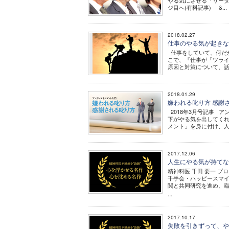
やる気にさせる「リーダ
ジ目へ(有料記事) &...
2018.02.27
仕事のやる気が起きな
仕事をしていて、何だ
こで、『仕事が「ツラ
原因と対策について、話を
2018.01.29
嫌われる叱り方 感謝
2018年3月号記事 
下がやる気を出してくれ
メント」を身に付け、人を
2017.12.06
人生にやる気が持てな
精神科医 千田 要一 プ
千手会・ハッピースマ
関と共同研究を進め、
...
2017.10.17
失敗を引きずって、や