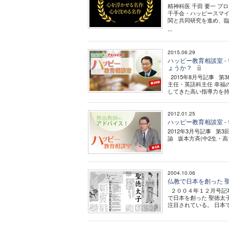
精神科医 千田 要一 プ
千手会・ハッピースマ
関と共同研究を進め、
...
2015.06.29
ハッピー教育相談室 -
ょうか？
2015年8月号記事 第
主任・英語科主任 幸福
してきた高い指導力を持つ
2012.01.25
ハッピー教育相談室 -
2012年3月号記事 第
諭 坂本方斉(中2生・高
2004.10.06
仏教で日本を創った 
２００４年１２月号記事
で日本を創った 聖徳太
注目されている。 日本