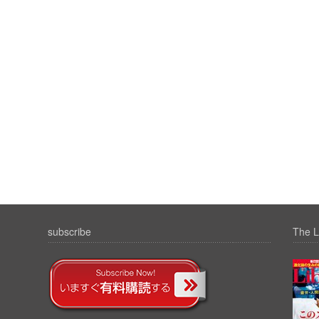
subscribe
The L