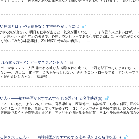
ー学」について、松下幸之助や出光佐三など戦前の経営者の姿から学びます。 続きは2ペ
い原因とは？ やる気をなくす性格を変えるには
かやる気が出ない。明日も仕事があると、気分が重くなる――。そう思う人は多いはず。 
イ」と思ったら読む本』の著者で、心理カウンセラーである心屋仁之助氏に、やる気がなく
聞いてみた(※本記事は、2011年7月号本誌の再掲)。 ...
される叱り方 - アンガーマネジメント入門
アンガーマネジメント入門 嫌われる叱り方 感謝される叱り方 上司と部下のそりが合わない。
ない―。 原因は「叱り方」にあるかもしれない。 怒りをコントロールする「アンガーマネ
動かす叱り方とは。 (編集部 ...
い人へ――精神科医がおすすめする 心を浮かせる名作映画(9)
ロフィール (ちだ・よういち)1972年、岩手県出身。医学博士。精神科医、心療内科医。医療
イルクリニック理事長。九州大学大学院修了後、ロンドン大学研究員を経て現職。欧米の研
臨床現場で多くの治癒実績を挙げる。アメリカ心身医学会学術賞、日本心身医学会池見賞な
る気を失った人へ――精神科医がおすすめする 心を浮かせる名作映画(8)