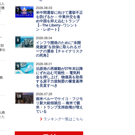
法人
2026.08.03
究機
7
ど
米中間選挙に向けて選挙不正
を防げるか ─ 中東外交を進
め中国を抑え込むトランプ
【─The Liberty─ワシント
ン・レポート】
し
2026.08.04
8
インフラ開発のために"未開
導部
発資源"を担保に取られるガ
輩出
ーナの運命【チャイナリスク
の死角】
2026.08.01
9
泊原発の再稼動が27年末以降
にずれ込む可能性 ─ 電気料
金を押し上げ、物価高を助長
科教
する原子力規制委の審査基準
を見直すべき
2026.07.29
10
南米ペルーでケイコ・フジモ
リ新大統領就任 ─ 南米で親
米・トランプ支持政権が増え
ている
仏教
また
ランキング一覧はこちら