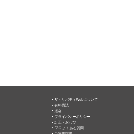
ザ・リバティWebについて
有料購読
退会
プライバシーポリシー
訂正・おわび
FAQ よくある質問
ご利用環境