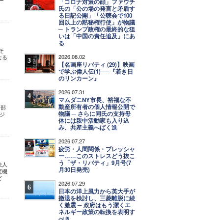
ー
「コロナ対策の顔」ファウチ
氏の「公の場の発言と矛盾す
る日記公開」「公聴会で100
回以上の黙秘権行使」が物議
─ トランプ政権の最終的な狙
いは「中国の責任追及」にあ
る
そ
2026.08.02
なる
3
【名画座リバティ (29)】映画
で学ぶ偉人伝(1)──『若き日
のリンカーン』
2026.07.31
4
マムダニNY市長、裕福な不
動産所有者の個人情報公開で
 部
物議 ─ さらに同氏の支持母
ジ
体には親中活動家も入り込
み、共産主義へばく進
2026.07.27
5
疲労・人間関係・プレッシャ
ー……このストレスどう抜こ
う「ザ・リバティ」9月号(7
法人
月30日発売)
究機
ど
2026.07.29
6
日本の洋上風力から英大手が
撤退を検討し、三菱離脱に続
く激震 ─ 政府はもう潔くエ
ネルギー政策の転換を表明す
べき