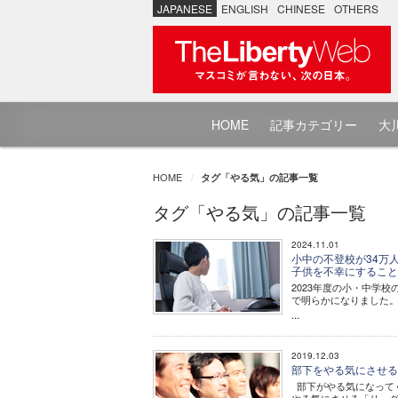
JAPANESE
ENGLISH
CHINESE
OTHERS
HOME
記事カテゴリー
大川
HOME
タグ「やる気」の記事一覧
タグ「やる気」の記事一覧
2024.11.01
小中の不登校が34万
子供を不幸にするこ
2023年度の小・中学校
で明らかになりました
...
2019.12.03
部下をやる気にさせる
部下がやる気になって