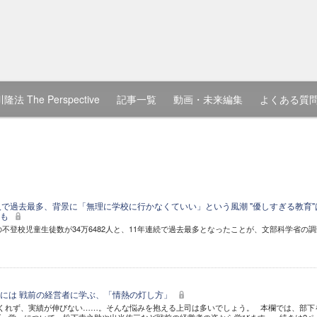
隆法 The Perspective
記事一覧
動画・未来編集
よくある質
人で過去最多、背景に「無理に学校に行かなくていい」という風潮 "優しすぎる教育"
とも
の不登校児童生徒数が34万6482人と、11年連続で過去最多となったことが、文部科学省の
。
には 戦前の経営者に学ぶ、「情熱の灯し方」
くれず、実績が伸びない……。そんな悩みを抱える上司は多いでしょう。 本欄では、部下