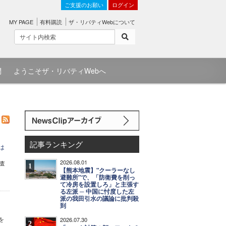
ご支援のお願い
ログイン
MY PAGE
有料購読
ザ・リバティWebについて
問
ようこそザ・リバティWebへ
記事ランキング
は
2026.08.01
調査
1
【熊本地震】"クーラーなし
避難所"で、「防衛費を削っ
て冷房を設置しろ」と主張す
る左派 ─ 中国に忖度した左
派の我田引水の議論に批判殺
到
を
2026.07.30
2