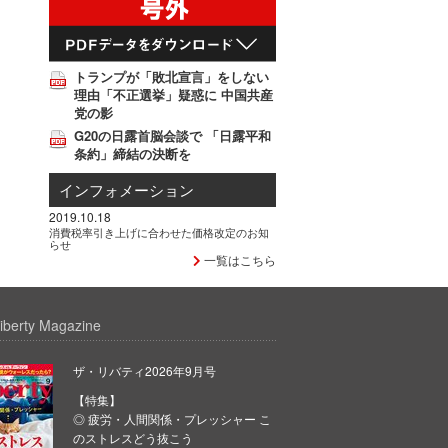
トランプが「敗北宣言」をしない
理由「不正選挙」疑惑に 中国共産
党の影
G20の日露首脳会談で 「日露平和
条約」締結の決断を
インフォメーション
2019.10.18
消費税率引き上げに合わせた価格改定のお知
らせ
一覧はこちら
iberty Magazine
ザ・リバティ2026年9月号
【特集】
◎ 疲労・人間関係・プレッシャー こ
のストレスどう抜こう