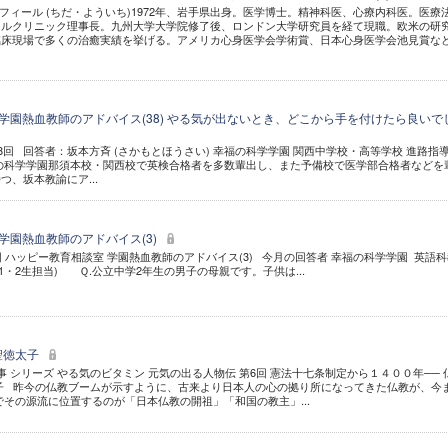
ロフィール (ちだ・よういち)1972年、岩手県出身。医学博士。精神科医、心療内科医。医療
イルクリニック理事長。九州大学大学院修了後、ロンドン大学研究員を経て現職。欧米の研
臨床現場で多くの治癒実績を挙げる。アメリカ心身医学会学術賞、日本心身医学会池見賞な
 学園熱血教師のアドバイス(38) やる気が出ないとき、どこから手を付けたら良いで
38回 回答者：坂本方斉 (さかもとほうさい) 幸福の科学学園 関西中学校・高等学校 進路指
の科学学園那須本校・関西校で英検合格者を多数輩出し、また予備校で医学部合格者などを
、坂本教諭にア...
 学園熱血教師のアドバイス(3)
3回 ハッピー教育相談室 学園熱血教師のアドバイス(3) 今月の回答者 幸福の科学学園 英語
1・2生担当) Ｑ.公立中学2年生の男子の母親です。子供は...
聖徳太子
 シリーズ やる気のビタミン 元気の出る人物伝 第6回 憲法十七条制定から１４００年── 
子 昨今の仏教ブームが示すように、古来より日本人の心の拠り所になってきた仏教が、今
でその源流に位置するのが「日本仏教の開祖」「和国の教主」...