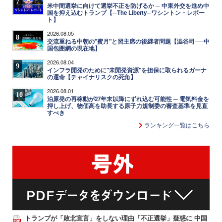
7
米中間選挙に向けて選挙不正を防げるか ─ 中東外交を進め中
国を抑え込むトランプ【─The Liberty─ワシントン・レポー
ト】
2026.08.05
8
交流重ねる中朝の"蜜月"と習主席の後継者問題【澁谷司──中
国包囲網の現在地】
2026.08.04
9
インフラ開発のために"未開発資源"を担保に取られるガーナ
の運命【チャイナリスクの死角】
2026.08.01
10
泊原発の再稼動が27年末以降にずれ込む可能性 ─ 電気料金を
押し上げ、物価高を助長する原子力規制委の審査基準を見直
すべき
ランキング一覧はこちら
トランプが「敗北宣言」をしない理由「不正選挙」疑惑に 中国