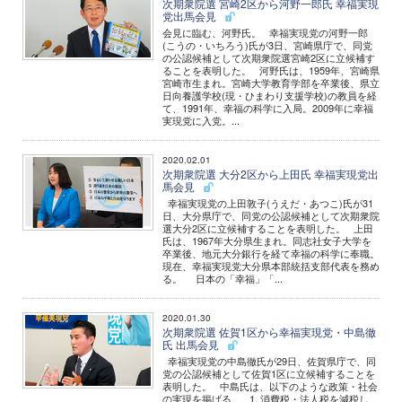
次期衆院選 宮崎2区から河野一郎氏 幸福実現
党出馬会見
会見に臨む、河野氏。 幸福実現党の河野一郎
(こうの・いちろう)氏が3日、宮崎県庁で、同党
の公認候補として次期衆院選宮崎2区に立候補す
ることを表明した。 河野氏は、1959年、宮崎県
宮崎市生まれ。宮崎大学教育学部を卒業後、県立
日向養護学校(現・ひまわり支援学校)の教員を経
て、1991年、幸福の科学に入局。2009年に幸福
実現党に入党。...
2020.02.01
次期衆院選 大分2区から上田氏 幸福実現党出
馬会見
幸福実現党の上田敦子(うえだ・あつこ)氏が31
日、大分県庁で、同党の公認候補として次期衆院
選大分2区に立候補することを表明した。 上田
氏は、1967年大分県生まれ。同志社女子大学を
卒業後、地元大分銀行を経て幸福の科学に奉職。
現在、幸福実現党大分県本部統括支部代表を務め
る。 日本の「幸福」「...
2020.01.30
次期衆院選 佐賀1区から幸福実現党・中島徹
氏 出馬会見
幸福実現党の中島徹氏が29日、佐賀県庁で、同
党の公認候補として佐賀1区に立候補することを
表明した。 中島氏は、以下のような政策・社会
の実現を掲げる。 1. 消費税・法人税を減税し、