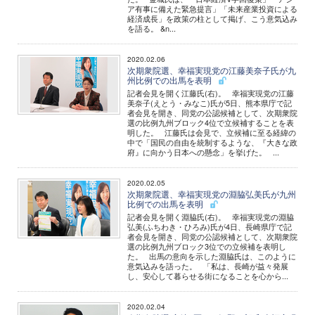
ア有事に備えた緊急提言」「未来産業投資による
経済成長」を政策の柱として掲げ、こう意気込み
を語る。 &n...
2020.02.06
次期衆院選、幸福実現党の江藤美奈子氏が九
州比例での出馬を表明
記者会見を開く江藤氏(右)。 幸福実現党の江藤
美奈子(えとう・みなこ)氏が5日、熊本県庁で記
者会見を開き、同党の公認候補として、次期衆院
選の比例九州ブロック4位で立候補することを表
明した。 江藤氏は会見で、立候補に至る経緯の
中で「国民の自由を統制するような、『大きな政
府』に向かう日本への懸念」を挙げた。 ...
2020.02.05
次期衆院選、幸福実現党の淵脇弘美氏が九州
比例での出馬を表明
記者会見を開く淵脇氏(右)。 幸福実現党の淵脇
弘美(ふちわき・ひろみ)氏が4日、長崎県庁で記
者会見を開き、同党の公認候補として、次期衆院
選の比例九州ブロック3位での立候補を表明し
た。 出馬の意向を示した淵脇氏は、このように
意気込みを語った。 「私は、長崎が益々発展
し、安心して暮らせる街になることを心から...
2020.02.04