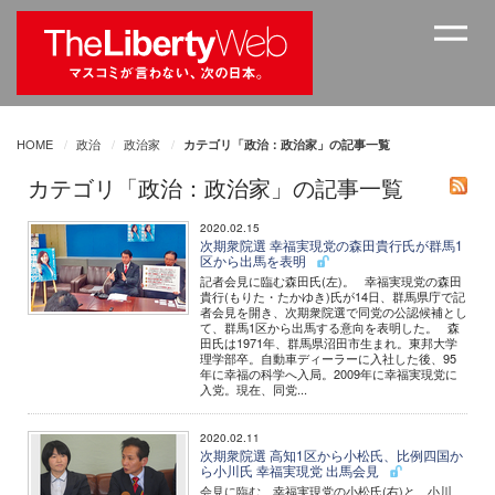
HOME
政治
政治家
カテゴリ「政治：政治家」の記事一覧
カテゴリ「政治：政治家」の記事一覧
2020.02.15
次期衆院選 幸福実現党の森田貴行氏が群馬1
区から出馬を表明
記者会見に臨む森田氏(左)。 幸福実現党の森田
貴行(もりた・たかゆき)氏が14日、群馬県庁で記
者会見を開き、次期衆院選で同党の公認候補とし
て、群馬1区から出馬する意向を表明した。 森
田氏は1971年、群馬県沼田市生まれ。東邦大学
理学部卒。自動車ディーラーに入社した後、95
年に幸福の科学へ入局。2009年に幸福実現党に
入党。現在、同党...
2020.02.11
次期衆院選 高知1区から小松氏、比例四国か
ら小川氏 幸福実現党 出馬会見
会見に臨む、幸福実現党の小松氏(右)と、小川