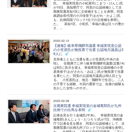
氏。 幸福実現党の小松憲司(こまつ・けんじ)氏
が10日、高知県庁で、同党の公認候補として次
期衆院選高知1区に立候補することを表明。同党
政調会長代理の小川佳世子(おがわ・かよこ)氏
も、比例四国ブロック1位での立候補を表明し
た。 高知1区、小松氏「幸福の基は日々の豊か
さ、...
2020.02.10
【速報】岐阜県飛騨市議選 幸福実現党公認
の小笠原氏が無投票で当選 公認地方議員は3
9人に
支持者とともに当選を喜ぶ小笠原氏(中央の女
性)。 任期満了に伴う岐阜県飛騨市議選(定数14)
は9日に告示を迎え、幸福実現党公認候補の小笠
原美保子(おがさわら・みほこ)氏が無投票で当選
を果たした。同党の公認地方議員は39人目とな
る。 小笠原氏は、地元・飛騨市で生活し、二人
の子育てを経験。今回の選挙では、自身の経験を
生かした女性へのサポ...
2020.02.08
次期衆院選 幸福実現党の金城竜郎氏が九州
比例での出馬を表明
記者会見を行う金城氏(中央)。 幸福実現党の金
城竜郎(きんじょう・たつろう)氏が7日、沖縄県
庁で記者会見を開き、同党の公認候補として、次
期衆院選の比例九州ブロックでの立候補を表明し
た。 金城氏は、「日本経済V字回復策」「アジ