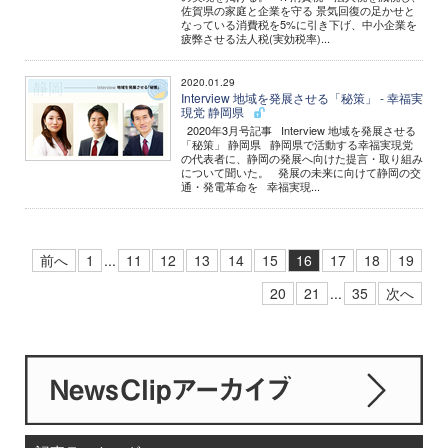
佐賀県の家庭と企業を守る 景気回復の足かせと
なっている消費税を5%に引き下げ、中小企業を
疲弊させる法人税(実効税率)...
2020.01.29
Interview 地域を発展させる「秘策」 - 幸福実
現党 静岡県
2020年3月号記事 Interview 地域を発展させる
「秘策」 静岡県 静岡県で活動する幸福実現党
の代表者に、静岡の発展へ向けた提言・取り組み
について聞いた。 発展の未来に向けて静岡の交
通・発電革命を 幸福実現...
前へ
1
...
11
12
13
14
15
16
17
18
19
20
21
...
35
次へ