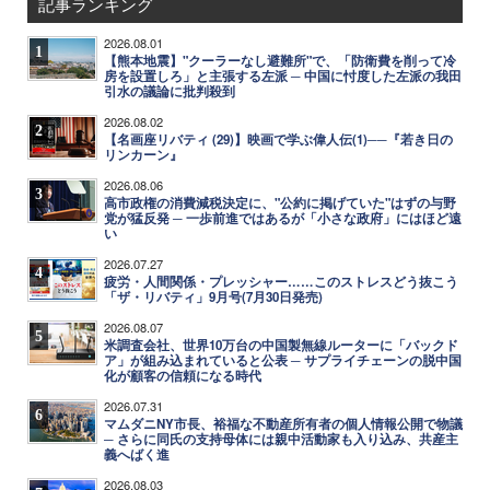
記事ランキング
2026.08.01
1
【熊本地震】"クーラーなし避難所"で、「防衛費を削って冷
房を設置しろ」と主張する左派 ─ 中国に忖度した左派の我田
引水の議論に批判殺到
2026.08.02
2
【名画座リバティ (29)】映画で学ぶ偉人伝(1)──『若き日の
リンカーン』
2026.08.06
3
高市政権の消費減税決定に、"公約に掲げていた"はずの与野
党が猛反発 ─ 一歩前進ではあるが「小さな政府」にはほど遠
い
2026.07.27
4
疲労・人間関係・プレッシャー……このストレスどう抜こう
「ザ・リバティ」9月号(7月30日発売)
2026.08.07
5
米調査会社、世界10万台の中国製無線ルーターに「バックド
ア」が組み込まれていると公表 ─ サプライチェーンの脱中国
化が顧客の信頼になる時代
2026.07.31
6
マムダニNY市長、裕福な不動産所有者の個人情報公開で物議
─ さらに同氏の支持母体には親中活動家も入り込み、共産主
義へばく進
2026.08.03