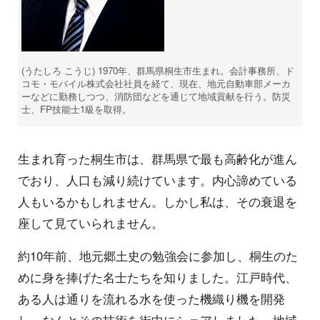
(うたしろ こうじ) 1970年、群馬県桐生市生まれ。会計事務所、ド
コモ・モバイル株式会社社員を経て、現在、地元自動車部メーカ
ーなどに勤務しつつ、消防団などを通じて地域貢献を行う。防災
士、FP技能士1級を取得。
生まれ育った桐生市は、群馬県で最も高齢化が進ん
でおり、人口も減り続けています。内心諦めている
人もいるかもしれません。しかし私は、その衰退を
座して見ていられません。
約10年前、地元郷土史の勉強会に参加し、桐生のた
めに身を捧げた名士たちを知りました。江戸時代、
ある人は通りを流れる水を使った機織り機を開発