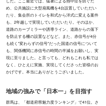
した。ここ最近では、猛暑による熱中症を防ぐた
め、公共施設に大型扇風機を4台設置していただい
たり、集会所のトイレを和式から洋式に変える案件
も、2年越しで実現していただいたり。そのほか、
道路のカーブミラーや誘導ライン、道路からの落下
を防止する柵の設置などなど。また、赤信号が4分
も続く"変わらずの信号"だった国道の信号について
も、関係機関に赤信号の時間の半減をお願いし、実
現に至りました。と言っても、どれもこれも私では
なく、ひとえに実施、実現してくださった皆様のお
かげです。本当にありがとうございました。
地域の強みで「日本一」を目指す
群馬は、「都道府県魅力度ランキング」で41位。さ