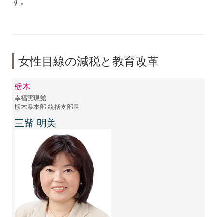
す。
女性目線の減税と教育改革
栃木
幸福実現党
栃木県本部 統括支部長
三觜 明美