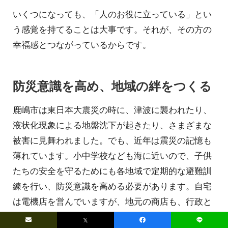
いくつになっても、「人のお役に立っている」とい
う感覚を持てることは大事です。それが、その方の
幸福感とつながっているからです。
防災意識を高め、地域の絆をつくる
鹿嶋市は東日本大震災の時に、津波に襲われたり、
液状化現象による地盤沈下が起きたり、さまざまな
被害に見舞われました。でも、近年は震災の記憶も
薄れています。小中学校なども海に近いので、子供
たちの安全を守るためにも各地域で定期的な避難訓
練を行い、防災意識を高める必要があります。自宅
は電機店を営んでいますが、地元の商店も、行政と
協力してこうした訓練に参加していけば、自然と地
𝕏