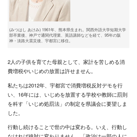
(みつはし あけみ) 1961年、熊本県生まれ。関西外語大学短期大学
部卒業後、神戸で通関代理業、英語講師などを経て、95年の阪
神・淡路大震災後、宇都宮に移住。
2人の子供を育てた母親として、家計を苦しめる消
費増税やいじめの放置は許せません。
私たちは2012年、宇都宮で消費増税反対デモを行
い、16年には、いじめを放置する学校や教師に罰則
を科す「いじめ処罰法」の制定を県議会に要望しま
した。
行動し続けることで世の中は変わる。いえ、行動し
なければ絶対に変わりません。「政治は一部の人に