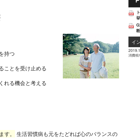
療
挙
G
イ
2019.1
を持つ
消費税
ることを受け止める
くれる機会と考える
ます。
生活習慣病も元をたどれば心のバランスの