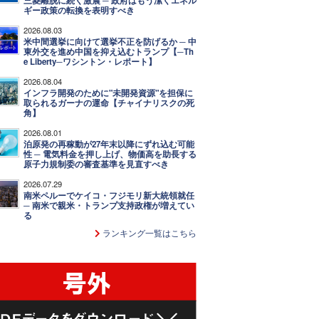
三菱離脱に続く激震 ─ 政府はもう潔くエネル
ギー政策の転換を表明すべき
2026.08.03
米中間選挙に向けて選挙不正を防げるか ─ 中
東外交を進め中国を抑え込むトランプ【─Th
e Liberty─ワシントン・レポート】
2026.08.04
インフラ開発のために"未開発資源"を担保に
取られるガーナの運命【チャイナリスクの死
角】
2026.08.01
泊原発の再稼動が27年末以降にずれ込む可能
性 ─ 電気料金を押し上げ、物価高を助長する
原子力規制委の審査基準を見直すべき
2026.07.29
南米ペルーでケイコ・フジモリ新大統領就任
─ 南米で親米・トランプ支持政権が増えてい
る
ランキング一覧はこちら