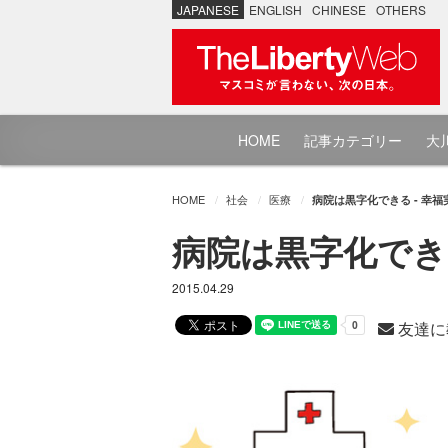
JAPANESE
ENGLISH
CHINESE
OTHERS
HOME
記事カテゴリー
大川
HOME
社会
医療
病院は黒字化できる - 幸福実
病院は黒字化できる 
2015.04.29
友達に