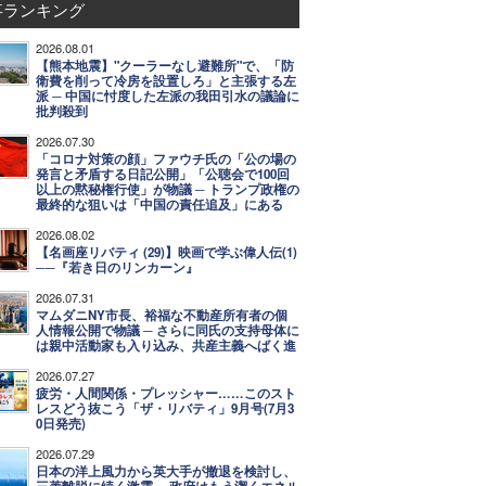
事ランキング
2026.08.01
【熊本地震】"クーラーなし避難所"で、「防
衛費を削って冷房を設置しろ」と主張する左
派 ─ 中国に忖度した左派の我田引水の議論に
批判殺到
2026.07.30
「コロナ対策の顔」ファウチ氏の「公の場の
発言と矛盾する日記公開」「公聴会で100回
以上の黙秘権行使」が物議 ─ トランプ政権の
最終的な狙いは「中国の責任追及」にある
2026.08.02
【名画座リバティ (29)】映画で学ぶ偉人伝(1)
──『若き日のリンカーン』
2026.07.31
マムダニNY市長、裕福な不動産所有者の個
人情報公開で物議 ─ さらに同氏の支持母体に
は親中活動家も入り込み、共産主義へばく進
2026.07.27
疲労・人間関係・プレッシャー……このスト
レスどう抜こう「ザ・リバティ」9月号(7月3
0日発売)
2026.07.29
日本の洋上風力から英大手が撤退を検討し、