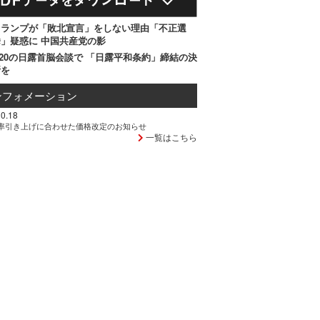
トランプが「敗北宣言」をしない理由「不正選
」疑惑に 中国共産党の影
20の日露首脳会談で 「日露平和条約」締結の決
断を
ンフォメーション
0.18
率引き上げに合わせた価格改定のお知らせ
一覧はこちら