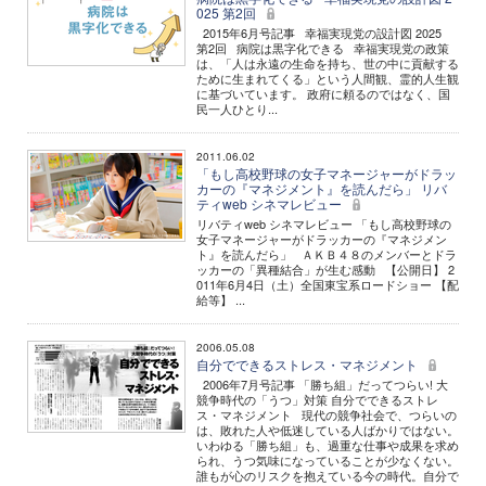
025 第2回
2015年6月号記事 幸福実現党の設計図 2025
第2回 病院は黒字化できる 幸福実現党の政策
は、「人は永遠の生命を持ち、世の中に貢献する
ために生まれてくる」という人間観、霊的人生観
に基づいています。 政府に頼るのではなく、国
民一人ひとり...
2011.06.02
「もし高校野球の女子マネージャーがドラッ
カーの『マネジメント』を読んだら」 リバ
ティweb シネマレビュー
リバティweb シネマレビュー 「もし高校野球の
女子マネージャーがドラッカーの『マネジメン
ト』を読んだら」 ＡＫＢ４８のメンバーとドラ
ッカーの「異種結合」が生む感動 【公開日】 2
011年6月4日（土）全国東宝系ロードショー 【配
給等】 ...
2006.05.08
自分でできるストレス・マネジメント
2006年7月号記事 「勝ち組」だってつらい! 大
競争時代の「うつ」対策 自分でできるストレ
ス・マネジメント 現代の競争社会で、つらいの
は、敗れた人や低迷している人ばかりではない。
いわゆる「勝ち組」も、過重な仕事や成果を求め
られ、うつ気味になっていることが少なくない。
誰もが心のリスクを抱えている今の時代。自分で