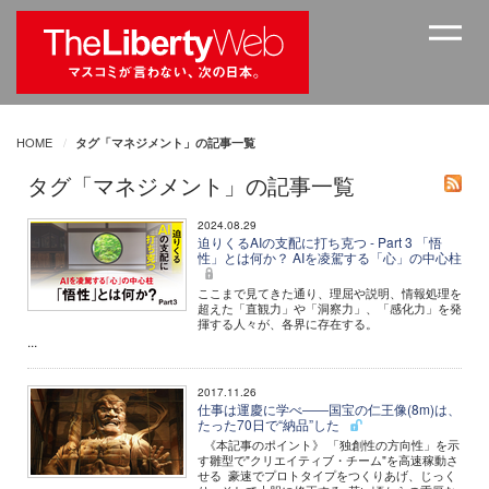
HOME
タグ「マネジメント」の記事一覧
タグ「マネジメント」の記事一覧
2024.08.29
迫りくるAIの支配に打ち克つ - Part 3 「悟
性」とは何か？ AIを凌駕する「心」の中心柱
ここまで見てきた通り、理屈や説明、情報処理を
超えた「直観力」や「洞察力」、「感化力」を発
揮する人々が、各界に存在する。
...
2017.11.26
仕事は運慶に学べ――国宝の仁王像(8m)は、
たった70日で“納品”した
《本記事のポイント》 「独創性の方向性」を示
す雛型で"クリエイティブ・チーム"を高速稼動さ
せる 豪速でプロトタイプをつくりあげ、じっく