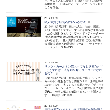
り、そして大胆に修正する 若い頃からの重厚な
基礎研究 「日本人にとって、ミケランジェロの
ような存在」 ...
2017.09.29
職人気質が経営者に変わる方法
2017年11月号記事 個人の人生、社会、国家、
人類、地球そして宇宙。すべてを幸福な未来へ導
くための羅針盤として、ワールド・ティーチャー
(世界教師)大川隆法総裁の質疑応答をお届けして
まいります。 職人気質が経営者に変わる方法
大川隆法 未来への羅針盤 ワールド・ティーチャ
ー・メッセージ No.249
...
2017.06.29
リッツ・カールトン流おもてなし講座 Vol.11
- どうすれば、人を動かせるリーダーになれ
るの？
2017年8月号記事 仕事の成果が出る! リッツ・
カールトン流おもてなし講座 Vol.11 世界最高峰
のおもてなしで多くの人を感動させる「ザ・リッ
ツ・カールトン・ホテル」の元日本支社長の高野
登氏に、仕事の悩みを解決するヒントを聞きま
す。 Happy Cafe 店長 ...
2015.04.29
病院は黒字化できる - 幸福実現党の設計図 2