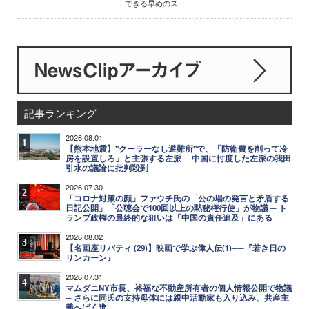
できる早めのス...
記事ランキング
2026.08.01
1
【熊本地震】"クーラーなし避難所"で、「防衛費を削って冷
房を設置しろ」と主張する左派 ─ 中国に忖度した左派の我田
引水の議論に批判殺到
2026.07.30
2
「コロナ対策の顔」ファウチ氏の「公の場の発言と矛盾する
日記公開」「公聴会で100回以上の黙秘権行使」が物議 ─ ト
ランプ政権の最終的な狙いは「中国の責任追及」にある
2026.08.02
3
【名画座リバティ (29)】映画で学ぶ偉人伝(1)──『若き日の
リンカーン』
2026.07.31
4
マムダニNY市長、裕福な不動産所有者の個人情報公開で物議
─ さらに同氏の支持母体には親中活動家も入り込み、共産主
義へばく進