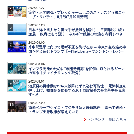
2026.07.27
5
疲労・人間関係・プレッシャー……このストレスどう抜こう
「ザ・リバティ」9月号(7月30日発売)
2026.07.29
6
日本の洋上風力から英大手が撤退を検討し、三菱離脱に続く
激震 ─ 政府はもう潔くエネルギー政策の転換を表明すべき
2026.08.03
7
米中間選挙に向けて選挙不正を防げるか ─ 中東外交を進め中
国を抑え込むトランプ【─The Liberty─ワシントン・レポー
ト】
2026.08.04
8
インフラ開発のために"未開発資源"を担保に取られるガーナ
の運命【チャイナリスクの死角】
2026.08.01
9
泊原発の再稼動が27年末以降にずれ込む可能性 ─ 電気料金を
押し上げ、物価高を助長する原子力規制委の審査基準を見直
すべき
2026.07.29
10
南米ペルーでケイコ・フジモリ新大統領就任 ─ 南米で親米・
トランプ支持政権が増えている
ランキング一覧はこちら