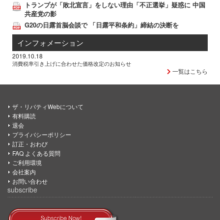
トランプが「敗北宣言」をしない理由「不正選挙」疑惑に 中国
共産党の影
G20の日露首脳会談で 「日露平和条約」締結の決断を
インフォメーション
2019.10.18
消費税率引き上げに合わせた価格改定のお知らせ
一覧はこちら
ザ・リバティWebについて
有料購読
退会
プライバシーポリシー
訂正・おわび
FAQ よくある質問
ご利用環境
会社案内
お問い合わせ
subscribe