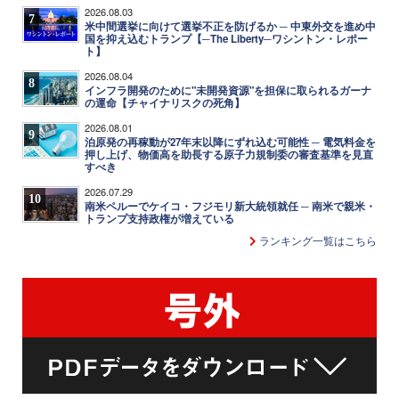
2026.08.03
7
米中間選挙に向けて選挙不正を防げるか ─ 中東外交を進め中
国を抑え込むトランプ【─The Liberty─ワシントン・レポー
ト】
2026.08.04
8
インフラ開発のために"未開発資源"を担保に取られるガーナ
の運命【チャイナリスクの死角】
2026.08.01
9
泊原発の再稼動が27年末以降にずれ込む可能性 ─ 電気料金を
押し上げ、物価高を助長する原子力規制委の審査基準を見直
すべき
2026.07.29
10
南米ペルーでケイコ・フジモリ新大統領就任 ─ 南米で親米・
トランプ支持政権が増えている
ランキング一覧はこちら