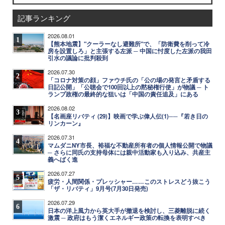
記事ランキング
2026.08.01
1
【熊本地震】"クーラーなし避難所"で、「防衛費を削って冷
房を設置しろ」と主張する左派 ─ 中国に忖度した左派の我田
引水の議論に批判殺到
2026.07.30
2
「コロナ対策の顔」ファウチ氏の「公の場の発言と矛盾する
日記公開」「公聴会で100回以上の黙秘権行使」が物議 ─ ト
ランプ政権の最終的な狙いは「中国の責任追及」にある
2026.08.02
3
【名画座リバティ (29)】映画で学ぶ偉人伝(1)──『若き日の
リンカーン』
2026.07.31
4
マムダニNY市長、裕福な不動産所有者の個人情報公開で物議
─ さらに同氏の支持母体には親中活動家も入り込み、共産主
義へばく進
2026.07.27
5
疲労・人間関係・プレッシャー……このストレスどう抜こう
「ザ・リバティ」9月号(7月30日発売)
2026.07.29
6
日本の洋上風力から英大手が撤退を検討し、三菱離脱に続く
激震 ─ 政府はもう潔くエネルギー政策の転換を表明すべき