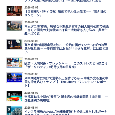
ランプ政権の最終的な狙いは「中国の責任追及」にある
2026.08.02
3
【名画座リバティ (29)】映画で学ぶ偉人伝(1)──『若き日の
リンカーン』
2026.07.31
4
マムダニNY市長、裕福な不動産所有者の個人情報公開で物議
─ さらに同氏の支持母体には親中活動家も入り込み、共産主
義へばく進
2026.08.06
5
高市政権の消費減税決定に、"公約に掲げていた"はずの与野
党が猛反発 ─ 一歩前進ではあるが「小さな政府」にはほど遠
い
2026.07.27
6
疲労・人間関係・プレッシャー……このストレスどう抜こう
「ザ・リバティ」9月号(7月30日発売)
2026.08.03
7
米中間選挙に向けて選挙不正を防げるか ─ 中東外交を進め中
国を抑え込むトランプ【─The Liberty─ワシントン・レポー
ト】
2026.08.05
8
交流重ねる中朝の"蜜月"と習主席の後継者問題【澁谷司──中
国包囲網の現在地】
2026.08.04
9
インフラ開発のために"未開発資源"を担保に取られるガーナ