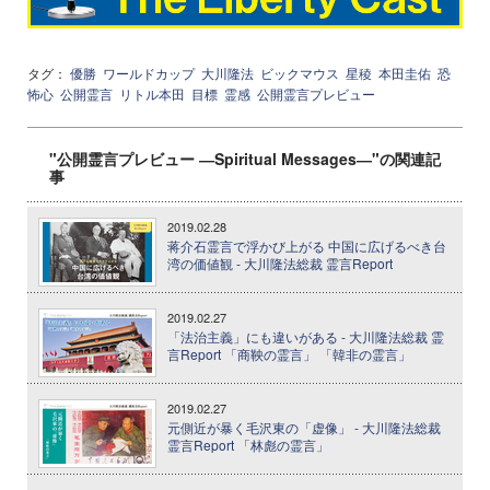
タグ：
優勝
ワールドカップ
大川隆法
ビックマウス
星稜
本田圭佑
恐
怖心
公開霊言
リトル本田
目標
霊感
公開霊言プレビュー
"公開霊言プレビュー ―Spiritual Messages―"の関連記
事
2019.02.28
蒋介石霊言で浮かび上がる 中国に広げるべき台
湾の価値観 - 大川隆法総裁 霊言Report
2019.02.27
「法治主義」にも違いがある - 大川隆法総裁 霊
言Report 「商鞅の霊言」 「韓非の霊言」
2019.02.27
元側近が暴く毛沢東の「虚像」 - 大川隆法総裁
霊言Report 「林彪の霊言」