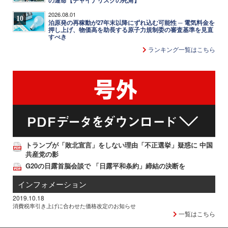
の運命【チャイナリスクの死角】
2026.08.01
10
泊原発の再稼動が27年末以降にずれ込む可能性 ─ 電気料金を
押し上げ、物価高を助長する原子力規制委の審査基準を見直
すべき
ランキング一覧はこちら
トランプが「敗北宣言」をしない理由「不正選挙」疑惑に 中国
共産党の影
G20の日露首脳会談で 「日露平和条約」締結の決断を
インフォメーション
2019.10.18
消費税率引き上げに合わせた価格改定のお知らせ
一覧はこちら