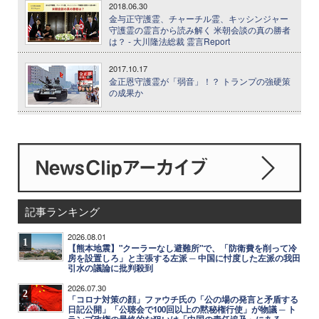
2018.06.30
金与正守護霊、チャーチル霊、キッシンジャー
守護霊の霊言から読み解く 米朝会談の真の勝者
は？ - 大川隆法総裁 霊言Report
2017.10.17
金正恩守護霊が「弱音」！？ トランプの強硬策
の成果か
記事ランキング
2026.08.01
1
【熊本地震】"クーラーなし避難所"で、「防衛費を削って冷
房を設置しろ」と主張する左派 ─ 中国に忖度した左派の我田
引水の議論に批判殺到
2026.07.30
2
「コロナ対策の顔」ファウチ氏の「公の場の発言と矛盾する
日記公開」「公聴会で100回以上の黙秘権行使」が物議 ─ ト