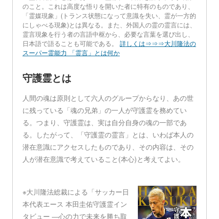
のこと。これは高度な悟りを開いた者に特有のものであり、
「霊媒現象」(トランス状態になって意識を失い、霊が一方的
にしゃべる現象)とは異なる。また、外国人の霊の霊言には、
霊言現象を行う者の言語中枢から、必要な言葉を選び出し、
日本語で語ることも可能である。
詳しくは⇒⇒⇒大川隆法の
スーパー霊能力 「霊言」とは何か
守護霊とは
人間の魂は原則として六人のグループからなり、あの世
に残っている「魂の兄弟」の一人が守護霊を務めてい
る。つまり、守護霊は、実は自分自身の魂の一部であ
る。したがって、「守護霊の霊言」とは、いわば本人の
潜在意識にアクセスしたものであり、その内容は、その
人が潜在意識で考えていること(本心)と考えてよい。
※大川隆法総裁による「サッカー日
本代表エース 本田圭佑守護霊イン
タビュー ―心の力で未来を勝ち取