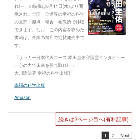
れ!―」の映像は6月11日(水)より開
示され、全国・全世界の幸福の科学
の支部・拠点・精舎・布教所で拝聴
できます。なお、この内容を収めた
書籍は、全国の書店で絶賛発売中で
す。
『サッカー日本代表エース 本田圭佑守護霊インタビュー
―心の力で未来を勝ち取れ!―』
大川隆法著 幸福の科学出版刊
幸福の科学出版
Amazon
続きは2ページ目へ(有料記事)
1
2
Next