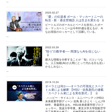
...
2023.02.27
「愛」の伝道者 ポール・マッカートニーの
転生 - 新・過去世物語 人は生まれ変わる
ビートルズのボーカルとベースを担当したポー
ル・マッカートニーは今年81歳を迎えるが、今
なお現役のロッカーとして活躍している。
...
2022.03.29
"悟り"の数学者── 岡潔ならAIを信じない
膨大な情報を分析することが「知」だというな
ら、人工知能(AI)が人間にとって代わる日も近い
かもしれない。
...
2019.10.24
オーラとは何か──オーラの可視化とスペク
トル束による解釈 【HSU・佐鳥新氏の連載
「スペクトル束による実在形式」】
ハッピー・サイエンス・ユニバーシティ(HSU)
未来産業学部ディーン 佐鳥 新 (さとり・しん)19
64年、青森県生まれ。HSU未来産業学部プロフ
ェッサー。筑波大学卒業。東京大学大学院航空宇
宙工学専攻を修了し、反物質推進の研究で博士号