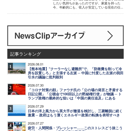
したい気持ちがあったのですが、家庭を持った
今、年齢的にも、収入が安定している現在の仕...
記事ランキング
2026.08.01
1
【熊本地震】"クーラーなし避難所"で、「防衛費を削って冷
房を設置しろ」と主張する左派 ─ 中国に忖度した左派の我田
引水の議論に批判殺到
2026.07.30
2
「コロナ対策の顔」ファウチ氏の「公の場の発言と矛盾する
日記公開」「公聴会で100回以上の黙秘権行使」が物議 ─ ト
ランプ政権の最終的な狙いは「中国の責任追及」にある
2026.07.29
3
日本の洋上風力から英大手が撤退を検討し、三菱離脱に続く
激震 ─ 政府はもう潔くエネルギー政策の転換を表明すべき
2026.07.27
4
疲労・人間関係・プレッシャー……このストレスどう抜こう