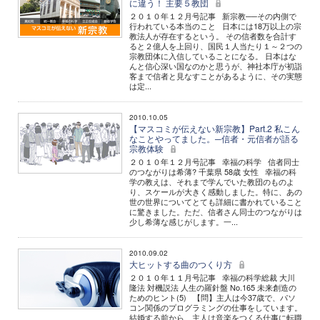
に違う！ 主要５教団
２０１０年１２月号記事 新宗教──その内側で
行われている本当のこと 日本には18万以上の宗
教法人が存在するという。 その信者数を合計す
ると２億人を上回り、国民１人当たり１～２つの
宗教団体に入信していることになる。 日本はな
んと信心深い国なのかと思うが、神社本庁が初詣
客まで信者と見なすことがあるように、その実態
は定...
2010.10.05
【マスコミが伝えない新宗教】Part.2 私こん
なことやってました。─信者・元信者が語る
宗教体験
２０１０年１２月号記事 幸福の科学 信者同士
のつながりは希薄? 千葉県 58歳 女性 幸福の科
学の教えは、それまで学んでいた教団のものよ
り、スケールが大きく感動しました。特に、あの
世の世界についてとても詳細に書かれていること
に驚きました。ただ、信者さん同士のつながりは
少し希薄な感じがします。一...
2010.09.02
大ヒットする曲のつくり方
２０１０年１１月号記事 幸福の科学総裁 大川
隆法 対機説法 人生の羅針盤 No.165 未来創造の
ためのヒント(5) 【問】主人は今37歳で、パソ
コン関係のプログラミングの仕事をしています。
結婚する前から、主人は音楽をつくる仕事に転職