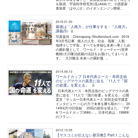
を取得。宇宙科学研究所(現JAXA)で、小惑星探
査衛星「はやぶさ」のイオンエンジン開発...
2019.01.30
最後は「人格力」が仕事をする - 『人格力』
講義(5)
写真提供：Chinnapong /Shutterstock.com 2019
年3月号記事 個人の人生、社会、国家、人類、
地球そして宇宙。すべてを幸福な未来へ導くため
の羅針盤として、ワールド・ティーチャー(世界
教師)大川隆法総裁の法話をお届けしてまいりま
す。 大川隆法 未来への羅針盤 ...
2014.06.13
ワールドカップ 日本代表エース・本田圭佑
のビッグマウスの真意に迫る 「11人で『国
の命運』を変える」
日本代表エース・本田圭佑のビッグマウスの真
意に迫る 「11人で『国の命運』を変える」 公開
霊言「サッカー日本代表エース 本田圭佑守護霊
インタビュー ―心の力で未来を勝ち取れ!―」 20
14年6月10日収録 20回の節目を迎えた、「FIF
A ワールドカップ(W杯)」。日本代表は、1998年
のフラン...
2010.10.05
【マスコミが伝えない新宗教】Part.1 こんな