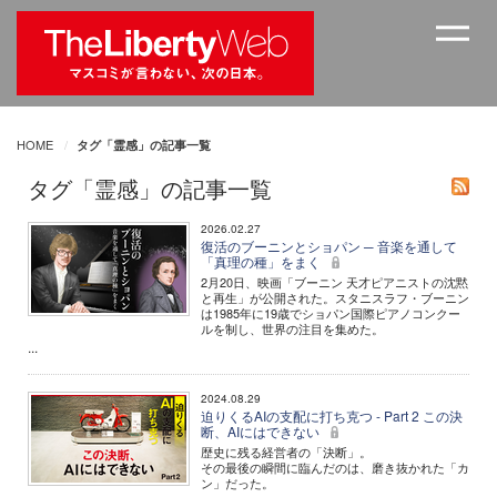
HOME
タグ「霊感」の記事一覧
タグ「霊感」の記事一覧
2026.02.27
復活のブーニンとショパン ─ 音楽を通して
「真理の種」をまく
2月20日、映画「ブーニン 天才ピアニストの沈黙
と再生」が公開された。スタニスラフ・ブーニン
は1985年に19歳でショパン国際ピアノコンクー
ルを制し、世界の注目を集めた。
...
2024.08.29
迫りくるAIの支配に打ち克つ - Part 2 この決
断、AIにはできない
歴史に残る経営者の「決断」。
その最後の瞬間に臨んだのは、磨き抜かれた「カ
ン」だった。