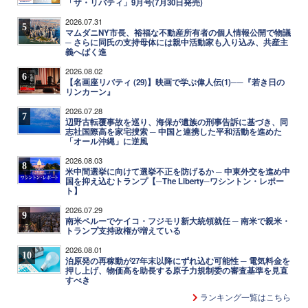
「ザ・リバティ」9月号(7月30日発売)
2026.07.31
5
マムダニNY市長、裕福な不動産所有者の個人情報公開で物議
─ さらに同氏の支持母体には親中活動家も入り込み、共産主
義へばく進
2026.08.02
6
【名画座リバティ (29)】映画で学ぶ偉人伝(1)──『若き日の
リンカーン』
2026.07.28
7
辺野古転覆事故を巡り、海保が遺族の刑事告訴に基づき、同
志社国際高を家宅捜索 ─ 中国と連携した平和活動を進めた
「オール沖縄」に逆風
2026.08.03
8
米中間選挙に向けて選挙不正を防げるか ─ 中東外交を進め中
国を抑え込むトランプ【─The Liberty─ワシントン・レポー
ト】
2026.07.29
9
南米ペルーでケイコ・フジモリ新大統領就任 ─ 南米で親米・
トランプ支持政権が増えている
2026.08.01
10
泊原発の再稼動が27年末以降にずれ込む可能性 ─ 電気料金を
押し上げ、物価高を助長する原子力規制委の審査基準を見直
すべき
ランキング一覧はこちら