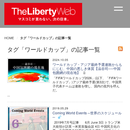
HOME
タグ「ワールドカップ」の記事一覧
タグ「ワールドカップ」の記事一覧
2024.10.05
ワールドカップ・アジア最終予選連敗からも
にじむ、中国の悪しき体質【澁谷司──中国
包囲網の現在地】
「FIFAワールドカップ2026」(以下、「FIFAワー
ルドカップ」)アジア最終予選(第3次)で、中国男
子代表チームは連敗を喫し、国内の批判を呼ん
だ。
...
2019.05.29
Coming World Events ─世界のスケジュール
─
2019年7月号記事 6月 June 3日 トランプ米
大統領が訪英 ─米英首脳会談 4日 中国民主化の