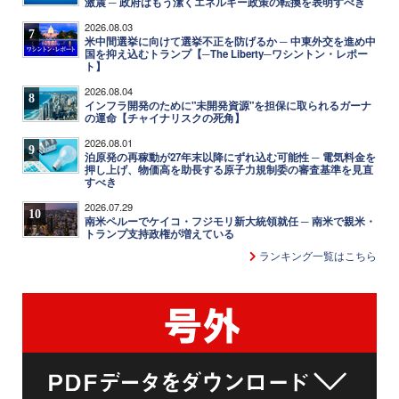
激震 ─ 政府はもう潔くエネルギー政策の転換を表明すべき
2026.08.03
7
米中間選挙に向けて選挙不正を防げるか ─ 中東外交を進め中
国を抑え込むトランプ【─The Liberty─ワシントン・レポー
ト】
2026.08.04
8
インフラ開発のために"未開発資源"を担保に取られるガーナ
の運命【チャイナリスクの死角】
2026.08.01
9
泊原発の再稼動が27年末以降にずれ込む可能性 ─ 電気料金を
押し上げ、物価高を助長する原子力規制委の審査基準を見直
すべき
2026.07.29
10
南米ペルーでケイコ・フジモリ新大統領就任 ─ 南米で親米・
トランプ支持政権が増えている
ランキング一覧はこちら