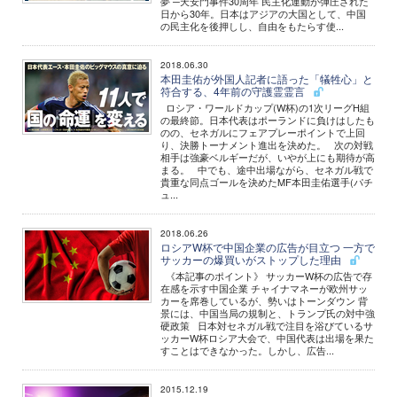
夢 ─天安門事件30周年 民主化運動が弾圧された
日から30年。日本はアジアの大国として、中国
の民主化を後押しし、自由をもたらす使...
2018.06.30
本田圭佑が外国人記者に語った「犠牲心」と
符合する、4年前の守護霊霊言
ロシア・ワールドカップ(W杯)の1次リーグH組
の最終節。日本代表はポーランドに負けはしたも
のの、セネガルにフェアプレーポイントで上回
り、決勝トーナメント進出を決めた。 次の対戦
相手は強豪ベルギーだが、いやが上にも期待が高
まる。 中でも、途中出場ながら、セネガル戦で
貴重な同点ゴールを決めたMF本田圭佑選手(パチ
ュ...
2018.06.26
ロシアW杯で中国企業の広告が目立つ 一方で
サッカーの爆買いがストップした理由
《本記事のポイント》 サッカーW杯の広告で存
在感を示す中国企業 チャイナマネーが欧州サッ
カーを席巻しているが、勢いはトーンダウン 背
景には、中国当局の規制と、トランプ氏の対中強
硬政策 日本対セネガル戦で注目を浴びているサ
ッカーW杯ロシア大会で、中国代表は出場を果た
すことはできなかった。しかし、広告...
2015.12.19