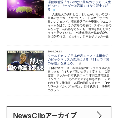
澤穂希引退「悔いのない最高のサッカー人生
だった」 リーダーは言葉ではなく背中で語
る
「人生最大の決断となりましたが、悔いのない
最高のサッカー人生でした」 日本女子サッカー
界のレジェンド、澤穂希選手が今季限りでユニフ
ォームを脱ぐ。この突然の発表に、スポーツ界の
みならず、芸能界などからも、引退を惜しむ声が
次々と届いている。 代表出場試合数205試合、
得点数83得点。どちらも、日本女子サッカー史
上、...
2014.06.13
ワールドカップ 日本代表エース・本田圭佑
のビッグマウスの真意に迫る 「11人で『国
の命運』を変える」
日本代表エース・本田圭佑のビッグマウスの真
意に迫る 「11人で『国の命運』を変える」 公開
霊言「サッカー日本代表エース 本田圭佑守護霊
インタビュー ―心の力で未来を勝ち取れ!―」 20
14年6月10日収録 20回の節目を迎えた、「FIF
A ワールドカップ(W杯)」。日本代表は、1998年
のフラン...