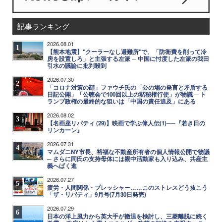
記事ランキング
2026.08.01
1
【熊本地震】"クーラーなし避難所"で、「防衛費を削って冷
房を設置しろ」と主張する左派 ─ 中国に忖度した左派の我田
引水の議論に批判殺到
2026.07.30
2
「コロナ対策の顔」ファウチ氏の「公の場の発言と矛盾する
日記公開」「公聴会で100回以上の黙秘権行使」が物議 ─ ト
ランプ政権の最終的な狙いは「中国の責任追及」にある
2026.08.02
3
【名画座リバティ (29)】映画で学ぶ偉人伝(1)──『若き日の
リンカーン』
2026.07.31
4
マムダニNY市長、裕福な不動産所有者の個人情報公開で物議
─ さらに同氏の支持母体には親中活動家も入り込み、共産主
義へばく進
2026.07.27
5
疲労・人間関係・プレッシャー……このストレスどう抜こう
「ザ・リバティ」9月号(7月30日発売)
2026.07.29
6
日本の洋上風力から英大手が撤退を検討し、三菱離脱に続く