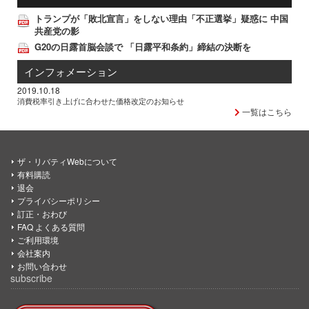
トランプが「敗北宣言」をしない理由「不正選挙」疑惑に 中国
共産党の影
G20の日露首脳会談で 「日露平和条約」締結の決断を
インフォメーション
2019.10.18
消費税率引き上げに合わせた価格改定のお知らせ
一覧はこちら
ザ・リバティWebについて
有料購読
退会
プライバシーポリシー
訂正・おわび
FAQ よくある質問
ご利用環境
会社案内
お問い合わせ
subscribe