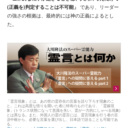
(正義を)判定することは不可能」
であり、リーダー
の強さの根拠は、最終的には神の正義によるとし
た。
「霊言現象」とは、あの世の霊存在の言葉を語り下ろす現象のこ
と。これは高度な悟りを開いた者に特有のものであり、「霊媒現
象」(トランス状態になって意識を失い、霊が一方的にしゃべる現象)
とは異なる。また、外国人の霊の霊言には、霊言現象を行う者の言
語中枢から、必要な言葉を選び出し、日本語で語ることも可能であ
る。