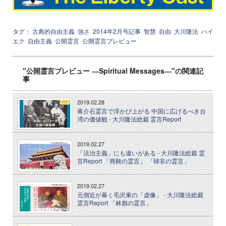
タグ：
古典的自由主義
強さ
2014年2月号記事
智慧
自由
大川隆法
ハイ
エク
自由主義
公開霊言
公開霊言プレビュー
"公開霊言プレビュー ―Spiritual Messages―"の関連記
事
2019.02.28
蒋介石霊言で浮かび上がる 中国に広げるべき台
湾の価値観 - 大川隆法総裁 霊言Report
2019.02.27
「法治主義」にも違いがある - 大川隆法総裁 霊
言Report 「商鞅の霊言」 「韓非の霊言」
2019.02.27
元側近が暴く毛沢東の「虚像」 - 大川隆法総裁
霊言Report 「林彪の霊言」