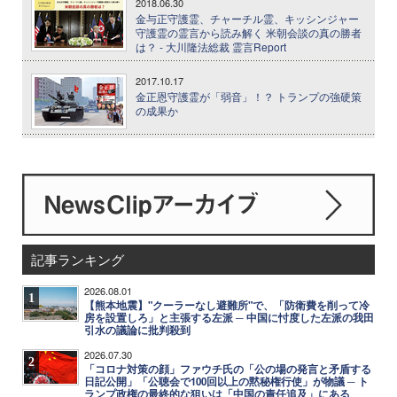
2018.06.30
金与正守護霊、チャーチル霊、キッシンジャー
守護霊の霊言から読み解く 米朝会談の真の勝者
は？ - 大川隆法総裁 霊言Report
2017.10.17
金正恩守護霊が「弱音」！？ トランプの強硬策
の成果か
記事ランキング
2026.08.01
1
【熊本地震】"クーラーなし避難所"で、「防衛費を削って冷
房を設置しろ」と主張する左派 ─ 中国に忖度した左派の我田
引水の議論に批判殺到
2026.07.30
2
「コロナ対策の顔」ファウチ氏の「公の場の発言と矛盾する
日記公開」「公聴会で100回以上の黙秘権行使」が物議 ─ ト
ランプ政権の最終的な狙いは「中国の責任追及」にある