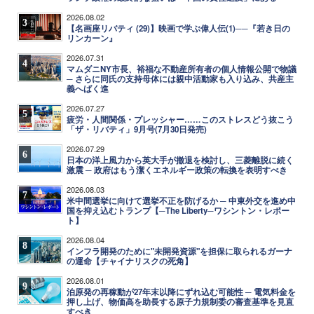
2026.08.02
3
【名画座リバティ (29)】映画で学ぶ偉人伝(1)──『若き日の
リンカーン』
2026.07.31
4
マムダニNY市長、裕福な不動産所有者の個人情報公開で物議
─ さらに同氏の支持母体には親中活動家も入り込み、共産主
義へばく進
2026.07.27
5
疲労・人間関係・プレッシャー……このストレスどう抜こう
「ザ・リバティ」9月号(7月30日発売)
2026.07.29
6
日本の洋上風力から英大手が撤退を検討し、三菱離脱に続く
激震 ─ 政府はもう潔くエネルギー政策の転換を表明すべき
2026.08.03
7
米中間選挙に向けて選挙不正を防げるか ─ 中東外交を進め中
国を抑え込むトランプ【─The Liberty─ワシントン・レポー
ト】
2026.08.04
8
インフラ開発のために"未開発資源"を担保に取られるガーナ
の運命【チャイナリスクの死角】
2026.08.01
9
泊原発の再稼動が27年末以降にずれ込む可能性 ─ 電気料金を
押し上げ、物価高を助長する原子力規制委の審査基準を見直
すべき