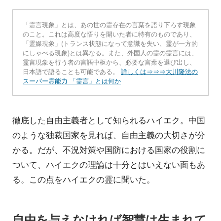
「霊言現象」とは、あの世の霊存在の言葉を語り下ろす現象
のこと。これは高度な悟りを開いた者に特有のものであり、
「霊媒現象」(トランス状態になって意識を失い、霊が一方的
にしゃべる現象)とは異なる。また、外国人の霊の霊言には、
霊言現象を行う者の言語中枢から、必要な言葉を選び出し、
日本語で語ることも可能である。
詳しくは⇒⇒⇒大川隆法の
スーパー霊能力 「霊言」とは何か
徹底した自由主義者として知られるハイエク。中国
のような独裁国家を見れば、自由主義の大切さが分
かる。だが、不況対策や国防における国家の役割に
ついて、ハイエクの理論は十分とはいえない面もあ
る。この点をハイエクの霊に聞いた。
自由を与えなければ智慧は生まれて