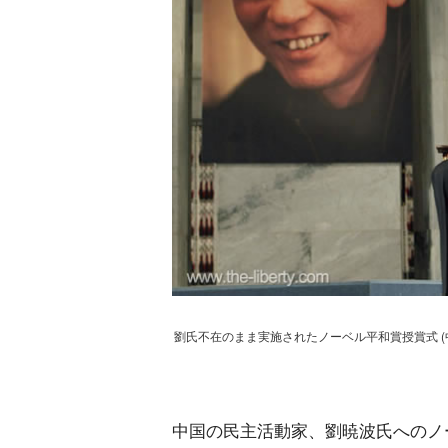
劉氏不在のまま実施されたノーベル平和賞授賞式 
中国の民主活動家、劉暁波氏へのノー