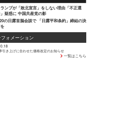
トランプが「敗北宣言」をしない理由「不正選
」疑惑に 中国共産党の影
20の日露首脳会談で 「日露平和条約」締結の決
断を
ンフォメーション
0.18
率引き上げに合わせた価格改定のお知らせ
一覧はこちら