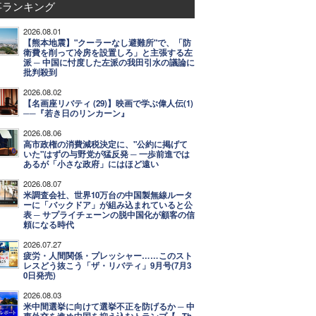
事ランキング
2026.08.01
【熊本地震】"クーラーなし避難所"で、「防
衛費を削って冷房を設置しろ」と主張する左
派 ─ 中国に忖度した左派の我田引水の議論に
批判殺到
2026.08.02
【名画座リバティ (29)】映画で学ぶ偉人伝(1)
──『若き日のリンカーン』
2026.08.06
高市政権の消費減税決定に、"公約に掲げて
いた"はずの与野党が猛反発 ─ 一歩前進では
あるが「小さな政府」にはほど遠い
2026.08.07
米調査会社、世界10万台の中国製無線ルータ
ーに「バックドア」が組み込まれていると公
表 ─ サプライチェーンの脱中国化が顧客の信
頼になる時代
2026.07.27
疲労・人間関係・プレッシャー……このスト
レスどう抜こう「ザ・リバティ」9月号(7月3
0日発売)
2026.08.03
米中間選挙に向けて選挙不正を防げるか ─ 中