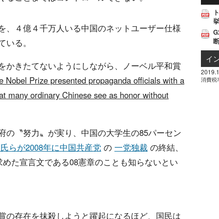
挙
を、４億４千万人いる中国のネットユーザー仕様
G
ている。
イ
をかきたてないようにしながら、ノーベル平和賞
2019.1
e Nobel Prize presented propaganda officials with a
消費税
at many ordinary Chinese see as honor without
府の〝努力〟が実り、中国の大学生の85パーセン
氏らが2008年に中国共産党
の
一党独裁
の終結、
めた宣言文である08憲章のことも知らないとい
賞の存在を抹殺しようと躍起になるほど、国民は