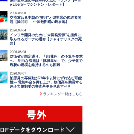
東外交を進め中国を抑え込むトランプ【─Th
e Liberty─ワシントン・レポート】
2026.08.05
交流重ねる中朝の"蜜月"と習主席の後継者問
題【澁谷司──中国包囲網の現在地】
2026.08.04
インフラ開発のために"未開発資源"を担保に
取られるガーナの運命【チャイナリスクの死
角】
2026.08.08
防衛省が想定通り、「8.9兆円」の予算を要求
へ ─ 明白な課題は「隊員集め」で、少子化で
現状の規模を維持するのも困難
2026.08.01
泊原発の再稼動が27年末以降にずれ込む可能
性 ─ 電気料金を押し上げ、物価高を助長する
原子力規制委の審査基準を見直すべき
ランキング一覧はこちら