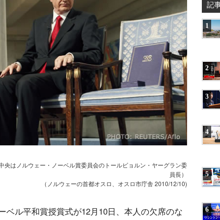
記
1
2
3
4
(中央はノルウェー・ノーベル賞委員会のトールビョルン・ヤーグラン委
5
員長）
（ノルウェーの首都オスロ、オスロ市庁舎 2010/12/10)
ベル平和賞授賞式が12月10日、本人の欠席のな
6