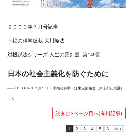
２００９年７月号記事
幸福の科学総裁 大川隆法
対機説法シリーズ 人生の羅針盤 第149回
日本の社会主義化を防ぐために
──２００８年１２月１３日 幸福の科学・江東支部精舎（東京都江東区）
にて──
続きは2ページ目へ(有料記事)
1
2
3
4
5
6
Next