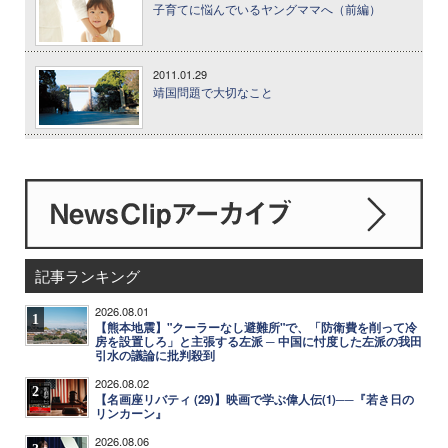
子育てに悩んでいるヤングママへ（前編）
2011.01.29
靖国問題で大切なこと
記事ランキング
2026.08.01
1
【熊本地震】"クーラーなし避難所"で、「防衛費を削って冷
房を設置しろ」と主張する左派 ─ 中国に忖度した左派の我田
引水の議論に批判殺到
2026.08.02
2
【名画座リバティ (29)】映画で学ぶ偉人伝(1)──『若き日の
リンカーン』
2026.08.06