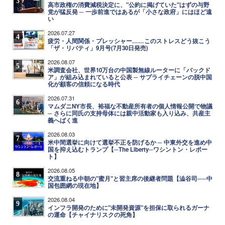
3
高市政権の消費減税決定に、"公約に掲げていた"はずの与野
党が猛反発 ─ 一歩前進ではあるが「小さな政府」にはほど遠
い
2026.07.27
4
疲労・人間関係・プレッシャー……このストレスどう抜こう
「ザ・リバティ」9月号(7月30日発売)
2026.08.07
5
米調査会社、世界10万台の中国製無線ルーターに「バックド
ア」が組み込まれていると公表 ─ サプライチェーンの脱中国
化が顧客の信頼になる時代
2026.07.31
6
マムダニNY市長、裕福な不動産所有者の個人情報公開で物議
─ さらに同氏の支持母体には親中活動家も入り込み、共産主
義へばく進
2026.08.03
7
米中間選挙に向けて選挙不正を防げるか ─ 中東外交を進め中
国を抑え込むトランプ【─The Liberty─ワシントン・レポー
ト】
2026.08.05
8
交流重ねる中朝の"蜜月"と習主席の後継者問題【澁谷司──中
国包囲網の現在地】
2026.08.04
9
インフラ開発のために"未開発資源"を担保に取られるガーナ
の運命【チャイナリスクの死角】