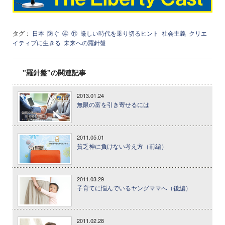
タグ：
日本
防ぐ
④
⑪
厳しい時代を乗り切るヒント
社会主義
クリエ
イティブに生きる
未来への羅針盤
"羅針盤"の関連記事
2013.01.24
無限の富を引き寄せるには
2011.05.01
貧乏神に負けない考え方（前編）
2011.03.29
子育てに悩んでいるヤングママへ（後編）
2011.02.28