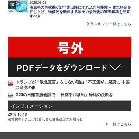
2026.08.01
10
泊原発の再稼動が27年末以降にずれ込む可能性 ─ 電気料金を
押し上げ、物価高を助長する原子力規制委の審査基準を見直
すべき
ランキング一覧はこちら
トランプが「敗北宣言」をしない理由「不正選挙」疑惑に 中国
共産党の影
G20の日露首脳会談で 「日露平和条約」締結の決断を
インフォメーション
2019.10.18
消費税率引き上げに合わせた価格改定のお知らせ
一覧はこちら