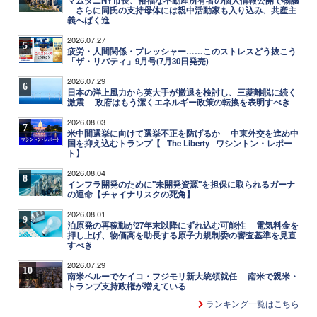
マムダニNY市長、裕福な不動産所有者の個人情報公開で物議
─ さらに同氏の支持母体には親中活動家も入り込み、共産主
義へばく進
2026.07.27
5
疲労・人間関係・プレッシャー……このストレスどう抜こう
「ザ・リバティ」9月号(7月30日発売)
2026.07.29
6
日本の洋上風力から英大手が撤退を検討し、三菱離脱に続く
激震 ─ 政府はもう潔くエネルギー政策の転換を表明すべき
2026.08.03
7
米中間選挙に向けて選挙不正を防げるか ─ 中東外交を進め中
国を抑え込むトランプ【─The Liberty─ワシントン・レポー
ト】
2026.08.04
8
インフラ開発のために"未開発資源"を担保に取られるガーナ
の運命【チャイナリスクの死角】
2026.08.01
9
泊原発の再稼動が27年末以降にずれ込む可能性 ─ 電気料金を
押し上げ、物価高を助長する原子力規制委の審査基準を見直
すべき
2026.07.29
10
南米ペルーでケイコ・フジモリ新大統領就任 ─ 南米で親米・
トランプ支持政権が増えている
ランキング一覧はこちら