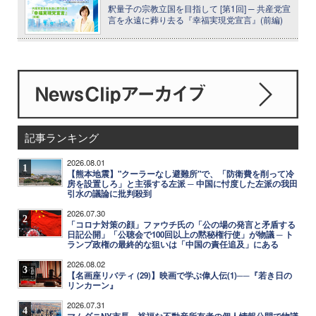
釈量子の宗教立国を目指して [第1回] ─ 共産党宣
言を永遠に葬り去る『幸福実現党宣言』(前編)
記事ランキング
2026.08.01
1
【熊本地震】"クーラーなし避難所"で、「防衛費を削って冷
房を設置しろ」と主張する左派 ─ 中国に忖度した左派の我田
引水の議論に批判殺到
2026.07.30
2
「コロナ対策の顔」ファウチ氏の「公の場の発言と矛盾する
日記公開」「公聴会で100回以上の黙秘権行使」が物議 ─ ト
ランプ政権の最終的な狙いは「中国の責任追及」にある
2026.08.02
3
【名画座リバティ (29)】映画で学ぶ偉人伝(1)──『若き日の
リンカーン』
2026.07.31
4