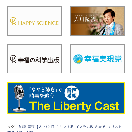
タグ：
知識
基礎
§３
ひと目
キリスト教
イスラム教
わかる
キリスト
教vs.イスラム教