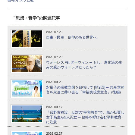
"思想・哲学"の関連記事
2026.07.29
自由・民主・信仰のある世界へ
2026.07.29
ウォーレス vs. ダーウィン ─ もし、進化論の生
みの親がウォーレスだったら？
2026.03.29
釈量子の宗教立国を目指して [第2回] ─ 共産党宣
言を永遠に葬り去る『幸福実現党宣言』(後編)
2026.03.17
「辺野古移設」反対の"平和教育"で、船が転覆し
女子高生ら2人死亡 ─ 侵略を呼び込む平和教育
に注意
2026.02.27