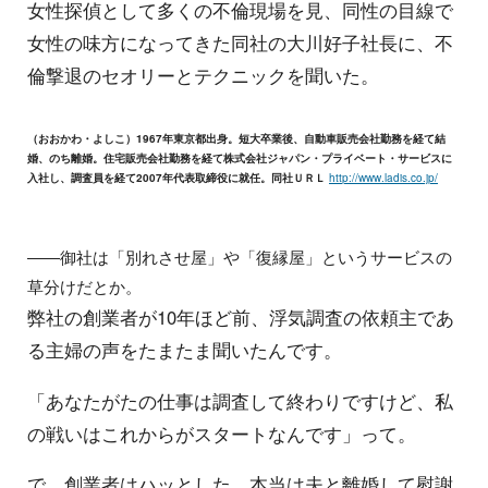
女性探偵として多くの不倫現場を見、同性の目線で
女性の味方になってきた同社の大川好子社長に、不
倫撃退のセオリーとテクニックを聞いた。
（おおかわ・よしこ）1967年東京都出身。短大卒業後、自動車販売会社勤務を経て結
婚、のち離婚。住宅販売会社勤務を経て株式会社ジャパン・プライベート・サービスに
入社し、調査員を経て2007年代表取締役に就任。同社ＵＲＬ
http://www.ladis.co.jp/
――御社は「別れさせ屋」や「復縁屋」というサービスの
草分けだとか。
弊社の創業者が10年ほど前、浮気調査の依頼主であ
る主婦の声をたまたま聞いたんです。
「あなたがたの仕事は調査して終わりですけど、私
の戦いはこれからがスタートなんです」って。
で、創業者はハッとした。本当は夫と離婚して慰謝