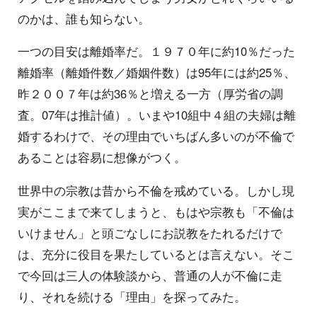
のかは、誰も知らない。
一つの目安は離婚率だ。１９７０年に約10％だった
離婚率（離婚件数／婚姻件数）は95年には約25％、
昨２００７年は約36％と増える一方（厚労省の調
査。07年は推計値）。いまや10組中４組の夫婦は離
婚するわけで、その理由でいちばん多いのが不倫で
あることは容易に想像がつく。
世界中の宗教は昔から不倫を戒めている。しかし現
実がここまで来てしまうと、もはや宗教も「不倫は
いけません」と頭ごなしにお説教をたれるだけで
は、充分に役目を果たしているとは言えない。そこ
で今回は三人の体験談から、普通の人が不倫に走
り、それを続ける「理由」を探ってみた。