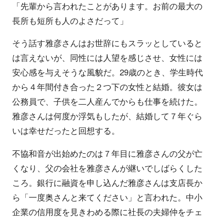
「先輩から言われたことがあります。お前の最大の
長所も短所も人のよさだって」
そう話す雅彦さんはお世辞にもスラッとしていると
は言えないが、同性には人望を感じさせ、女性には
安心感を与えそうな風貌だ。29歳のとき、学生時代
から４年間付き合った２つ下の女性と結婚。彼女は
公務員で、子供を二人産んでからも仕事を続けた。
雅彦さんは何度か浮気もしたが、結婚して７年ぐら
いは幸せだったと回想する。
不協和音が出始めたのは７年目に雅彦さんの父が亡
くなり、父の会社を雅彦さんが継いでしばらくした
ころ。銀行に融資を申し込んだ雅彦さんは支店長か
ら「一度奥さんと来てください」と言われた。中小
企業の信用度を見きわめる際に社長の夫婦仲をチェ