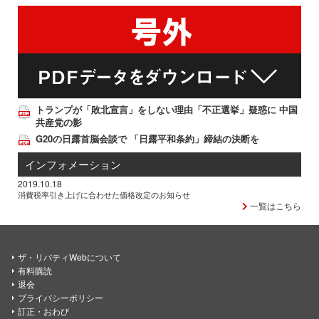
トランプが「敗北宣言」をしない理由「不正選挙」疑惑に 中国
共産党の影
G20の日露首脳会談で 「日露平和条約」締結の決断を
インフォメーション
2019.10.18
消費税率引き上げに合わせた価格改定のお知らせ
一覧はこちら
ザ・リバティWebについて
有料購読
退会
プライバシーポリシー
訂正・おわび