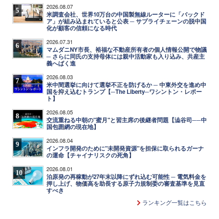
2026.08.07
5
米調査会社、世界10万台の中国製無線ルーターに「バックド
ア」が組み込まれていると公表 ─ サプライチェーンの脱中国
化が顧客の信頼になる時代
2026.07.31
6
マムダニNY市長、裕福な不動産所有者の個人情報公開で物議
─ さらに同氏の支持母体には親中活動家も入り込み、共産主
義へばく進
2026.08.03
7
米中間選挙に向けて選挙不正を防げるか ─ 中東外交を進め中
国を抑え込むトランプ【─The Liberty─ワシントン・レポー
ト】
2026.08.05
8
交流重ねる中朝の"蜜月"と習主席の後継者問題【澁谷司──中
国包囲網の現在地】
2026.08.04
9
インフラ開発のために"未開発資源"を担保に取られるガーナ
の運命【チャイナリスクの死角】
2026.08.01
10
泊原発の再稼動が27年末以降にずれ込む可能性 ─ 電気料金を
押し上げ、物価高を助長する原子力規制委の審査基準を見直
すべき
ランキング一覧はこちら