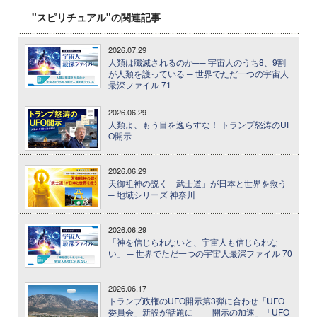
"スピリチュアル"の関連記事
2026.07.29
人類は殲滅されるのか── 宇宙人のうち8、9割
が人類を護っている ─ 世界でただ一つの宇宙人
最深ファイル 71
2026.06.29
人類よ、もう目を逸らすな！ トランプ怒涛のUF
O開示
2026.06.29
天御祖神の説く「武士道」が日本と世界を救う
─ 地域シリーズ 神奈川
2026.06.29
「神を信じられないと、宇宙人も信じられな
い」 ─ 世界でただ一つの宇宙人最深ファイル 70
2026.06.17
トランプ政権のUFO開示第3弾に合わせ「UFO
委員会」新設が話題に ─ 「開示の加速」「UFO