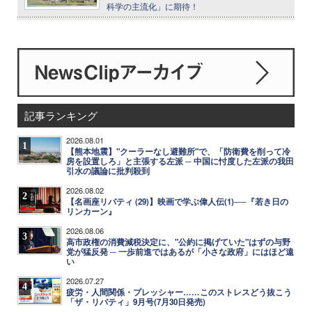
科学の主流化」に期待！
記事ランキング
2026.08.01
1
【熊本地震】"クーラーなし避難所"で、「防衛費を削って冷
房を設置しろ」と主張する左派 ─ 中国に忖度した左派の我田
引水の議論に批判殺到
2026.08.02
2
【名画座リバティ (29)】映画で学ぶ偉人伝(1)──『若き日の
リンカーン』
2026.08.06
3
高市政権の消費減税決定に、"公約に掲げていた"はずの与野
党が猛反発 ─ 一歩前進ではあるが「小さな政府」にはほど遠
い
2026.07.27
4
疲労・人間関係・プレッシャー……このストレスどう抜こう
「ザ・リバティ」9月号(7月30日発売)