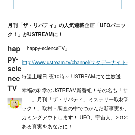
月刊「ザ・リバティ」の人気連載企画「UFOパニッ
ク！」がUSTREAMに！
hap
「happy-scienceTV」
py-
http://www.ustream.tv/channel/サタデーナイト-i
scie
毎週土曜日 夜10時～ USTREAMにて生放送
nce
TV
幸福の科学のUSTREAM新番組！その名も「サタ
――。月刊「ザ・リバティ」ミステリー取材班こ
ック！」取材・調査の中でつかんだ新事実を、毎
カミングアウトします！ UFO、宇宙人、2012
ある真実をあなたに！