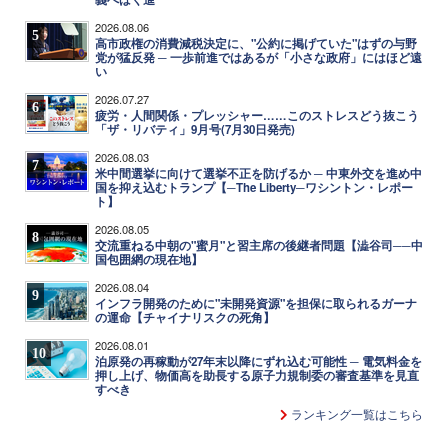
2026.08.06
5
高市政権の消費減税決定に、"公約に掲げていた"はずの与野
党が猛反発 ─ 一歩前進ではあるが「小さな政府」にはほど遠
い
2026.07.27
6
疲労・人間関係・プレッシャー……このストレスどう抜こう
「ザ・リバティ」9月号(7月30日発売)
2026.08.03
7
米中間選挙に向けて選挙不正を防げるか ─ 中東外交を進め中
国を抑え込むトランプ【─The Liberty─ワシントン・レポー
ト】
2026.08.05
8
交流重ねる中朝の"蜜月"と習主席の後継者問題【澁谷司──中
国包囲網の現在地】
2026.08.04
9
インフラ開発のために"未開発資源"を担保に取られるガーナ
の運命【チャイナリスクの死角】
2026.08.01
10
泊原発の再稼動が27年末以降にずれ込む可能性 ─ 電気料金を
押し上げ、物価高を助長する原子力規制委の審査基準を見直
すべき
ランキング一覧はこちら