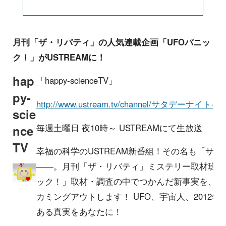
月刊「ザ・リバティ」の人気連載企画「UFOパニッ
ク！」がUSTREAMに！
hap
「happy-scienceTV」
py-
http://www.ustream.tv/channel/サタデーナイト-i
scie
毎週土曜日 夜10時～ USTREAMにて生放送
nce
TV
幸福の科学のUSTREAM新番組！その名も「サタ
――。月刊「ザ・リバティ」ミステリー取材班こ
ック！」取材・調査の中でつかんだ新事実を、毎
カミングアウトします！ UFO、宇宙人、2012
ある真実をあなたに！