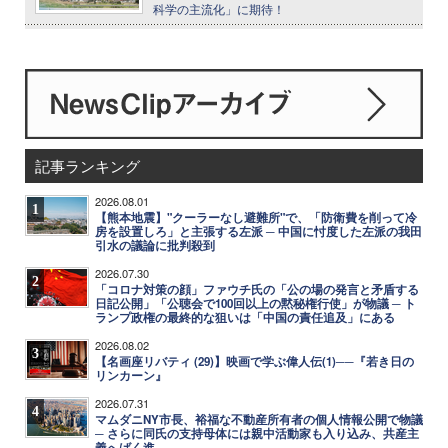
科学の主流化」に期待！
記事ランキング
2026.08.01
1
【熊本地震】"クーラーなし避難所"で、「防衛費を削って冷
房を設置しろ」と主張する左派 ─ 中国に忖度した左派の我田
引水の議論に批判殺到
2026.07.30
2
「コロナ対策の顔」ファウチ氏の「公の場の発言と矛盾する
日記公開」「公聴会で100回以上の黙秘権行使」が物議 ─ ト
ランプ政権の最終的な狙いは「中国の責任追及」にある
2026.08.02
3
【名画座リバティ (29)】映画で学ぶ偉人伝(1)──『若き日の
リンカーン』
2026.07.31
4
マムダニNY市長、裕福な不動産所有者の個人情報公開で物議
─ さらに同氏の支持母体には親中活動家も入り込み、共産主
義へばく進