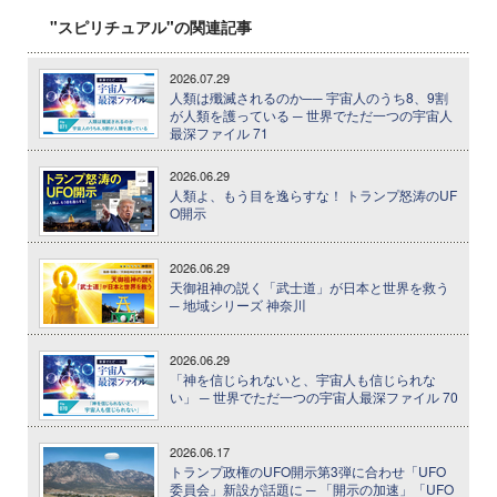
"スピリチュアル"の関連記事
2026.07.29
人類は殲滅されるのか── 宇宙人のうち8、9割
が人類を護っている ─ 世界でただ一つの宇宙人
最深ファイル 71
2026.06.29
人類よ、もう目を逸らすな！ トランプ怒涛のUF
O開示
2026.06.29
天御祖神の説く「武士道」が日本と世界を救う
─ 地域シリーズ 神奈川
2026.06.29
「神を信じられないと、宇宙人も信じられな
い」 ─ 世界でただ一つの宇宙人最深ファイル 70
2026.06.17
トランプ政権のUFO開示第3弾に合わせ「UFO
委員会」新設が話題に ─ 「開示の加速」「UFO