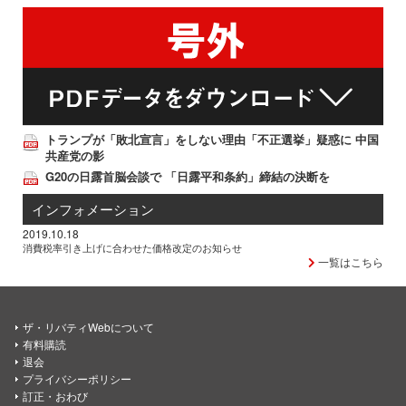
トランプが「敗北宣言」をしない理由「不正選挙」疑惑に 中国
共産党の影
G20の日露首脳会談で 「日露平和条約」締結の決断を
インフォメーション
2019.10.18
消費税率引き上げに合わせた価格改定のお知らせ
一覧はこちら
ザ・リバティWebについて
有料購読
退会
プライバシーポリシー
訂正・おわび