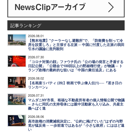
記事ランキング
2026.08.01
1
【熊本地震】"クーラーなし避難所"で、「防衛費を削って冷
房を設置しろ」と主張する左派 ─ 中国に忖度した左派の我田
引水の議論に批判殺到
2026.07.30
2
「コロナ対策の顔」ファウチ氏の「公の場の発言と矛盾する
日記公開」「公聴会で100回以上の黙秘権行使」が物議 ─ ト
ランプ政権の最終的な狙いは「中国の責任追及」にある
2026.08.02
3
【名画座リバティ (29)】映画で学ぶ偉人伝(1)──『若き日の
リンカーン』
2026.07.31
4
マムダニNY市長、裕福な不動産所有者の個人情報公開で物議
─ さらに同氏の支持母体には親中活動家も入り込み、共産主
義へばく進
2026.08.06
5
高市政権の消費減税決定に、"公約に掲げていた"はずの与野
党が猛反発 ─ 一歩前進ではあるが「小さな政府」にはほど遠
い