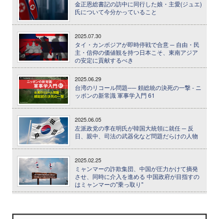
金正恩総書記の訪中に同行した娘・主愛(ジュエ)
氏について今分かっていること
2025.07.30
タイ・カンボジアが即時停戦で合意 ─ 自由・民
主・信仰の価値観を持つ日本こそ、東南アジア
の安定に貢献するべき
2025.06.29
台湾のリコール問題── 頼総統の決死の一撃 - ニ
ッポンの新常識 軍事学入門 61
2025.06.05
左派政党の李在明氏が韓国大統領に就任 ─ 反
日、親中、司法の武器化など問題だらけの人物
2025.02.25
ミャンマーの詐欺集団、中国が圧力かけて摘発
させ、同時に介入を進める 中国政府が目指すの
はミャンマーの"乗っ取り"