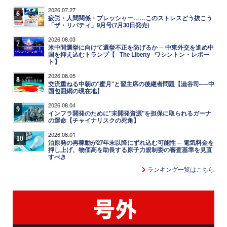
2026.07.27
6
疲労・人間関係・プレッシャー……このストレスどう抜こう
「ザ・リバティ」9月号(7月30日発売)
2026.08.03
7
米中間選挙に向けて選挙不正を防げるか ─ 中東外交を進め中
国を抑え込むトランプ【─The Liberty─ワシントン・レポー
ト】
2026.08.05
8
交流重ねる中朝の"蜜月"と習主席の後継者問題【澁谷司──中
国包囲網の現在地】
2026.08.04
9
インフラ開発のために"未開発資源"を担保に取られるガーナ
の運命【チャイナリスクの死角】
2026.08.01
10
泊原発の再稼動が27年末以降にずれ込む可能性 ─ 電気料金を
押し上げ、物価高を助長する原子力規制委の審査基準を見直
すべき
ランキング一覧はこちら