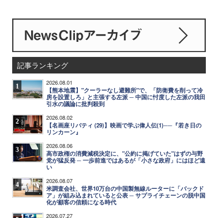
記事ランキング
2026.08.01
1
【熊本地震】"クーラーなし避難所"で、「防衛費を削って冷
房を設置しろ」と主張する左派 ─ 中国に忖度した左派の我田
引水の議論に批判殺到
2026.08.02
2
【名画座リバティ (29)】映画で学ぶ偉人伝(1)──『若き日の
リンカーン』
2026.08.06
3
高市政権の消費減税決定に、"公約に掲げていた"はずの与野
党が猛反発 ─ 一歩前進ではあるが「小さな政府」にはほど遠
い
2026.08.07
4
米調査会社、世界10万台の中国製無線ルーターに「バックド
ア」が組み込まれていると公表 ─ サプライチェーンの脱中国
化が顧客の信頼になる時代
2026.07.27