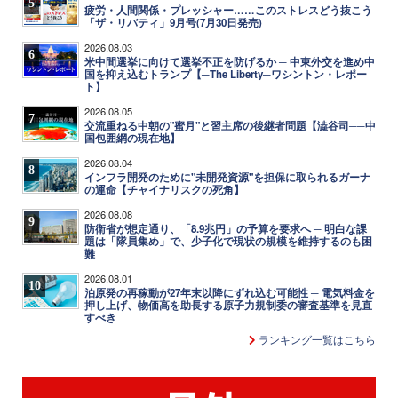
5
疲労・人間関係・プレッシャー……このストレスどう抜こう
「ザ・リバティ」9月号(7月30日発売)
2026.08.03
6
米中間選挙に向けて選挙不正を防げるか ─ 中東外交を進め中
国を抑え込むトランプ【─The Liberty─ワシントン・レポー
ト】
2026.08.05
7
交流重ねる中朝の"蜜月"と習主席の後継者問題【澁谷司──中
国包囲網の現在地】
2026.08.04
8
インフラ開発のために"未開発資源"を担保に取られるガーナ
の運命【チャイナリスクの死角】
2026.08.08
9
防衛省が想定通り、「8.9兆円」の予算を要求へ ─ 明白な課
題は「隊員集め」で、少子化で現状の規模を維持するのも困
難
2026.08.01
10
泊原発の再稼動が27年末以降にずれ込む可能性 ─ 電気料金を
押し上げ、物価高を助長する原子力規制委の審査基準を見直
すべき
ランキング一覧はこちら