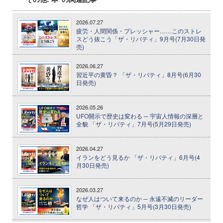
2026.07.27
疲労・人間関係・プレッシャー……このストレ
スどう抜こう「ザ・リバティ」9月号(7月30日発
売)
2026.06.27
習近平の黄昏？ 「ザ・リバティ」8月号(6月30
日発売)
2026.05.26
UFO開示で歴史は変わる ─ 宇宙人情報の深層と
全貌 「ザ・リバティ」7月号(5月29日発売)
2026.04.27
イランをどう見るか 「ザ・リバティ」6月号(4
月30日発売)
2026.03.27
なぜ人はついて来るのか ─ 永遠不滅のリーダー
哲学 「ザ・リバティ」5月号(3月30日発売)