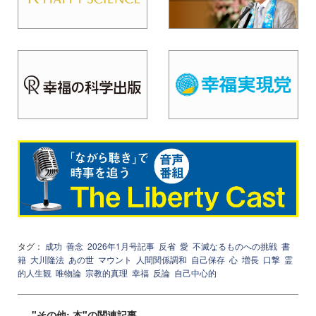
タグ：
成功
善念
2026年1月号記事
反省
愛
不滅なるものへの挑戦
書
籍
大川隆法
あの世
マウント
人間関係調和
自己保存
心
増長
口撃
霊
的人生観
唯物論
宗教的真理
幸福
反論
自己中心的
"その他: 本"の関連記事