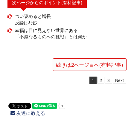
次ページからのポイント(有料記事)
つい褒めると増長
反論は巧妙
幸福は目に見えない世界にある
『不滅なるものへの挑戦』とは何か
続きは2ページ目へ(有料記事)
1
2
3
Next
友達に教える