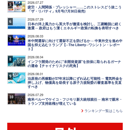
2026.07.27
5
疲労・人間関係・プレッシャー……このストレスどう抜こう
「ザ・リバティ」9月号(7月30日発売)
2026.07.29
6
日本の洋上風力から英大手が撤退を検討し、三菱離脱に続く
激震 ─ 政府はもう潔くエネルギー政策の転換を表明すべき
2026.08.03
7
米中間選挙に向けて選挙不正を防げるか ─ 中東外交を進め中
国を抑え込むトランプ【─The Liberty─ワシントン・レポー
ト】
2026.08.04
8
インフラ開発のために"未開発資源"を担保に取られるガーナ
の運命【チャイナリスクの死角】
2026.08.01
9
泊原発の再稼動が27年末以降にずれ込む可能性 ─ 電気料金を
押し上げ、物価高を助長する原子力規制委の審査基準を見直
すべき
2026.07.29
10
南米ペルーでケイコ・フジモリ新大統領就任 ─ 南米で親米・
トランプ支持政権が増えている
ランキング一覧はこちら