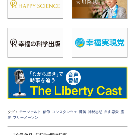
タグ：
モーツァルト
信仰
コンスタンツェ
魔笛
神秘思想
自由恋愛
霊
界
フリーメーソン
"自己啓発: 伝記"の関連記事