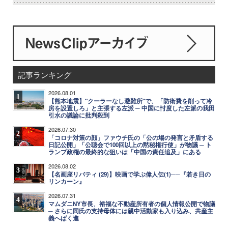
記事ランキング
2026.08.01
1
【熊本地震】"クーラーなし避難所"で、「防衛費を削って冷
房を設置しろ」と主張する左派 ─ 中国に忖度した左派の我田
引水の議論に批判殺到
2026.07.30
2
「コロナ対策の顔」ファウチ氏の「公の場の発言と矛盾する
日記公開」「公聴会で100回以上の黙秘権行使」が物議 ─ ト
ランプ政権の最終的な狙いは「中国の責任追及」にある
2026.08.02
3
【名画座リバティ (29)】映画で学ぶ偉人伝(1)──『若き日の
リンカーン』
2026.07.31
4
マムダニNY市長、裕福な不動産所有者の個人情報公開で物議
─ さらに同氏の支持母体には親中活動家も入り込み、共産主
義へばく進