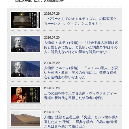
2026.07.29
「パワーとしてのオカルティズム」の探究者た
ち ──シラー、ゲーテ、シュタイナー
2026.07.20
人物伝 ヒルティ(後編)──「社会主義の本質は嫉
妬と憎しみにある」と見抜いた洞察力/神はその
人に背負えないほどの荷物を背負わせない
2026.06.29
人物伝 ヒルティ(前編)──「スイスの聖人」が説
いた司法・教育・平和の根底には、敬虔な信仰
心と造物主の願いがあった
2026.06.29
三つの顔を持つ天才音楽家・ヴィヴァルディ ─
音楽の新時代を目指した信仰者の挑戦──
2026.06.15
人物伝 法顕と玄奘三蔵 「失望」という楔を弾き
返した人々(後編)──経典を求め、仏教の信仰者
たちは命を懸けて旅に出た