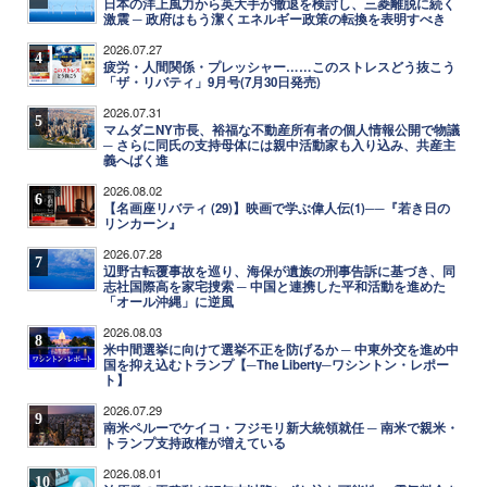
日本の洋上風力から英大手が撤退を検討し、三菱離脱に続く
激震 ─ 政府はもう潔くエネルギー政策の転換を表明すべき
2026.07.27
4
疲労・人間関係・プレッシャー……このストレスどう抜こう
「ザ・リバティ」9月号(7月30日発売)
2026.07.31
5
マムダニNY市長、裕福な不動産所有者の個人情報公開で物議
─ さらに同氏の支持母体には親中活動家も入り込み、共産主
義へばく進
2026.08.02
6
【名画座リバティ (29)】映画で学ぶ偉人伝(1)──『若き日の
リンカーン』
2026.07.28
7
辺野古転覆事故を巡り、海保が遺族の刑事告訴に基づき、同
志社国際高を家宅捜索 ─ 中国と連携した平和活動を進めた
「オール沖縄」に逆風
2026.08.03
8
米中間選挙に向けて選挙不正を防げるか ─ 中東外交を進め中
国を抑え込むトランプ【─The Liberty─ワシントン・レポー
ト】
2026.07.29
9
南米ペルーでケイコ・フジモリ新大統領就任 ─ 南米で親米・
トランプ支持政権が増えている
2026.08.01
10