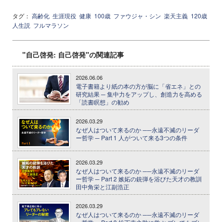
タグ：
高齢化
生涯現役
健康
100歳
ファウジャ・シン
楽天主義
120歳
人生説
フルマラソン
"自己啓発: 自己啓発"の関連記事
2026.06.06
電子書籍より紙の本の方が脳に「省エネ」との
研究結果 ─ 集中力をアップし、創造力を高める
「読書瞑想」の勧め
2026.03.29
なぜ人はついて来るのか ──永遠不滅のリーダ
ー哲学 ─ Part 1 人がついて来る3つの条件
2026.03.29
なぜ人はついて来るのか ──永遠不滅のリーダ
ー哲学 ─ Part 2 嫉妬の銃弾を浴びた天才の教訓
田中角栄と江副浩正
2026.03.29
なぜ人はついて来るのか ──永遠不滅のリーダ