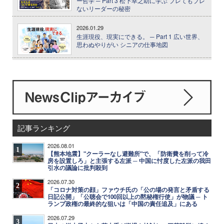
ー哲学 ─ Part 3 松下幸之助に学ぶ ブレてもブレ
ないリーダーの秘密
2026.01.29
生涯現役、現実にできる。 ─ Part 1 広い世界、
思わぬやりがい シニアの仕事地図
記事ランキング
2026.08.01
1
【熊本地震】"クーラーなし避難所"で、「防衛費を削って冷
房を設置しろ」と主張する左派 ─ 中国に忖度した左派の我田
引水の議論に批判殺到
2026.07.30
2
「コロナ対策の顔」ファウチ氏の「公の場の発言と矛盾する
日記公開」「公聴会で100回以上の黙秘権行使」が物議 ─ ト
ランプ政権の最終的な狙いは「中国の責任追及」にある
2026.07.29
3