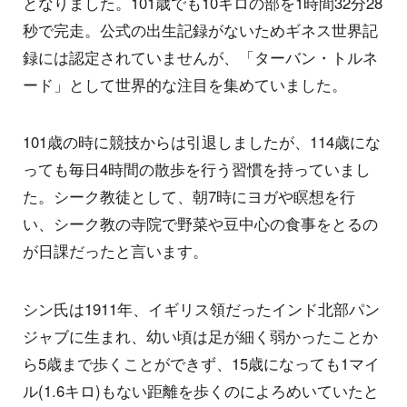
となりました。101歳でも10キロの部を1時間32分28
秒で完走。公式の出生記録がないためギネス世界記
録には認定されていませんが、「ターバン・トルネ
ード」として世界的な注目を集めていました。
101歳の時に競技からは引退しましたが、114歳にな
っても毎日4時間の散歩を行う習慣を持っていまし
た。シーク教徒として、朝7時にヨガや瞑想を行
い、シーク教の寺院で野菜や豆中心の食事をとるの
が日課だったと言います。
シン氏は1911年、イギリス領だったインド北部パン
ジャブに生まれ、幼い頃は足が細く弱かったことか
ら5歳まで歩くことができず、15歳になっても1マイ
ル(1.6キロ)もない距離を歩くのによろめいていたと