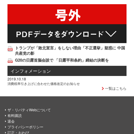
トランプが「敗北宣言」をしない理由「不正選挙」疑惑に 中国
共産党の影
G20の日露首脳会談で 「日露平和条約」締結の決断を
インフォメーション
2019.10.18
消費税率引き上げに合わせた価格改定のお知らせ
一覧はこちら
ザ・リバティWebについて
有料購読
退会
プライバシーポリシー
訂正・おわび