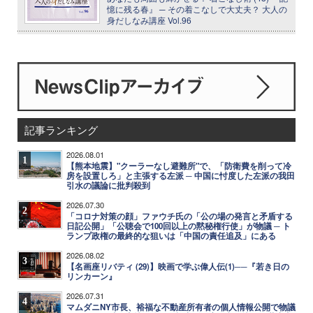
憶に残る春』 ─ その着こなしで大丈夫？ 大人の
身だしなみ講座 Vol.96
記事ランキング
2026.08.01
1
【熊本地震】"クーラーなし避難所"で、「防衛費を削って冷
房を設置しろ」と主張する左派 ─ 中国に忖度した左派の我田
引水の議論に批判殺到
2026.07.30
2
「コロナ対策の顔」ファウチ氏の「公の場の発言と矛盾する
日記公開」「公聴会で100回以上の黙秘権行使」が物議 ─ ト
ランプ政権の最終的な狙いは「中国の責任追及」にある
2026.08.02
3
【名画座リバティ (29)】映画で学ぶ偉人伝(1)──『若き日の
リンカーン』
2026.07.31
4
マムダニNY市長、裕福な不動産所有者の個人情報公開で物議