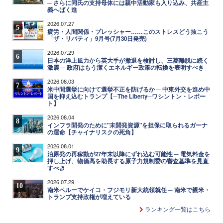
─ さらに同氏の支持母体には親中活動家も入り込み、共産主
義へばく進
2026.07.27
5
疲労・人間関係・プレッシャー……このストレスどう抜こう
「ザ・リバティ」9月号(7月30日発売)
2026.07.29
6
日本の洋上風力から英大手が撤退を検討し、三菱離脱に続く
激震 ─ 政府はもう潔くエネルギー政策の転換を表明すべき
2026.08.03
7
米中間選挙に向けて選挙不正を防げるか ─ 中東外交を進め中
国を抑え込むトランプ【─The Liberty─ワシントン・レポー
ト】
2026.08.04
8
インフラ開発のために"未開発資源"を担保に取られるガーナ
の運命【チャイナリスクの死角】
2026.08.01
9
泊原発の再稼動が27年末以降にずれ込む可能性 ─ 電気料金を
押し上げ、物価高を助長する原子力規制委の審査基準を見直
すべき
2026.07.29
10
南米ペルーでケイコ・フジモリ新大統領就任 ─ 南米で親米・
トランプ支持政権が増えている
ランキング一覧はこちら