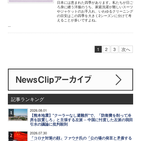
日本には恵まれた四季があります。私たちが日ご
ろ身に纏う洋服のうち、家庭洗濯が難しいスーツ
やジャケットのお手入れ、いわゆるクリーニング
の目安はこの四季を大きく2シーズンに分けて考
えることが多いですよね。
...
1
2
3
次へ
記事ランキング
2026.08.01
1
【熊本地震】"クーラーなし避難所"で、「防衛費を削って冷
房を設置しろ」と主張する左派 ─ 中国に忖度した左派の我田
引水の議論に批判殺到
2026.07.30
2
「コロナ対策の顔」ファウチ氏の「公の場の発言と矛盾する