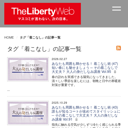
HOME
タグ「着こなし」の記事一覧
タグ「着こなし」の記事一覧
2026.02.27
あなたも周囲も輝かせる！ 着こなし術 (47)
短い春にも魅せましょう ─ その着こなしで
大丈夫？ 大人の身だしなみ講座 Vol.95
春の訪れを実感できる陽気になってきました。
清々しい季節を楽しむには、朝晩と日中の寒暖差
対策が重要です。
...
2025.10.29
あなたも周囲も輝かせる！ 着こなし術 (43)
誰もが知るコートが改めてスタイリッシュに
─ その着こなしで大丈夫？ 大人の身だしな
み講座 Vol.91
指先に触れる空気が少しずつ冷たく感じられる季