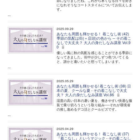
節になりましたね。これから寒くなる日々を好き
になれそうなコートスタイルについてお伝えしま
す。
...
2025.09.29
あなたも周囲も輝かせる！ 着こなし術 (42)
季節の気配は街(＝店頭)の色から ─ その着こ
なしで大丈夫？ 大人の身だしなみ講座 Vol.9
0
優しい風に秋の気配を感じることができる季節に
なってきました。街中が少しずつ色づいてくる
と、誰かと逢いたいと想ってしまいます。
...
2025.05.29
あなたも周囲も輝かせる! 着こなし術 (38) 日
本の夏、クールな夏 - その着こなしで大丈
夫？ 大人の身だしなみ講座 Vol.86
湿度の高い日本の暑い夏を、働きやすい快適な服
装で乗り切ろうという取り組み──それが環境省
の推し進めるデコ活とクールビズです。
...
2025.04.29
あなたも周囲も輝かせる！ 着こなし術 (37)
『着こなし』というマジック - その着こなし