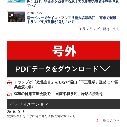
押し上げ、物価高を助長する原子力規制委の審査基準を見直
すべき
2026.07.29
10
南米ペルーでケイコ・フジモリ新大統領就任 ─ 南米で親米・
トランプ支持政権が増えている
ランキング一覧はこちら
トランプが「敗北宣言」をしない理由「不正選挙」疑惑に 中国
共産党の影
G20の日露首脳会談で 「日露平和条約」締結の決断を
インフォメーション
2019.10.18
消費税率引き上げに合わせた価格改定のお知らせ
一覧はこちら