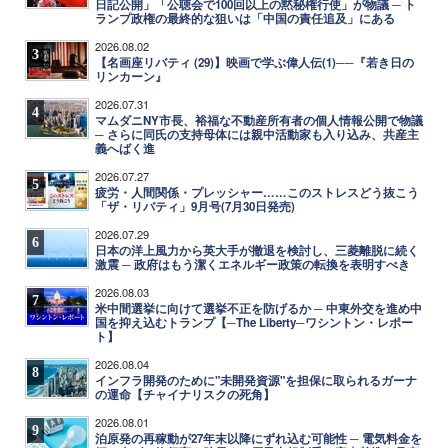
日記公開」「公聴会で100回以上の黙秘権行使」が物議 ─ ト
ランプ政権の最終的な狙いは「中国の責任追及」にある
2026.08.02
3
【名画座リバティ (29)】映画で学ぶ偉人伝(1)──『若き日の
リンカーン』
2026.07.31
4
マムダニNY市長、裕福な不動産所有者の個人情報公開で物議
─ さらに同氏の支持母体には親中活動家も入り込み、共産主
義へばく進
2026.07.27
5
疲労・人間関係・プレッシャー……このストレスどう抜こう
「ザ・リバティ」9月号(7月30日発売)
2026.07.29
6
日本の洋上風力から英大手が撤退を検討し、三菱離脱に続く
激震 ─ 政府はもう潔くエネルギー政策の転換を表明すべき
2026.08.03
7
米中間選挙に向けて選挙不正を防げるか ─ 中東外交を進め中
国を抑え込むトランプ【─The Liberty─ワシントン・レポー
ト】
2026.08.04
8
インフラ開発のために"未開発資源"を担保に取られるガーナ
の運命【チャイナリスクの死角】
2026.08.01
9
泊原発の再稼動が27年末以降にずれ込む可能性 ─ 電気料金を