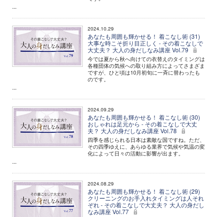
...
2024.10.29
あなたも周囲も輝かせる！ 着こなし術 (31)
大事な時こそ折り目正しく - その着こなしで
大丈夫？ 大人の身だしなみ講座 Vol.79
今では夏から秋へ向けての衣替えのタイミングは
各種団体の気候への取り組み方によってさまざま
ですが、ひと頃は10月初旬に一斉に替わったも
のです。
...
2024.09.29
あなたも周囲も輝かせる！ 着こなし術 (30)
おしゃれは足元から - その着こなしで大丈
夫？ 大人の身だしなみ講座 Vol.78
四季を感じられる日本は素敵な国ですね。ただ、
その四季ゆえに、あらゆる業界で気候や気温の変
化によって日々の活動に影響が出ます。
...
2024.08.29
あなたも周囲も輝かせる！ 着こなし術 (29)
クリーニングのお手入れタイミングは人それ
ぞれ - その着こなしで大丈夫？ 大人の身だし
なみ講座 Vol.77