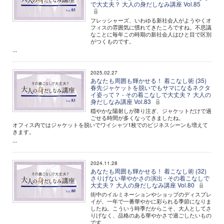
で大丈夫？ 大人の身だしなみ講座 Vol.85
フレッシャーズ、いわゆる新社会人がようやくオ
フィスの雰囲気に慣れてきたころですね。不思議
なことに毎年この時期の新社会人はひと目で区別
がつくものです。
...
2025.02.27
あなたも周囲も輝かせる！ 着こなし術 (35)
春先ジャケットを脱いでもサマになるネクタ
イ姿って？ - その着こなしで大丈夫？ 大人の
身だしなみ講座 Vol.83
穏やかな陽射しが降り注ぎ、ジャケットだけで過
ごせる時間が多くなってきましたね。
オフィス内ではジャケットを脱いでワイシャツ1枚でのビジネスシーンも増えて
きます。
...
2024.11.28
あなたも周囲も輝かせる！ 着こなし術 (32)
さりげない華やかさの演出 - その着こなしで
大丈夫？ 大人の身だしなみ講座 Vol.80
街中のイルミネーションやショップのディスプレ
イが、一年で一番華やかに彩られる季節になりま
したね。こういう時季だからこそ、大人としてさ
りげなく、品格のある華やかさで過ごしたいもの
です。