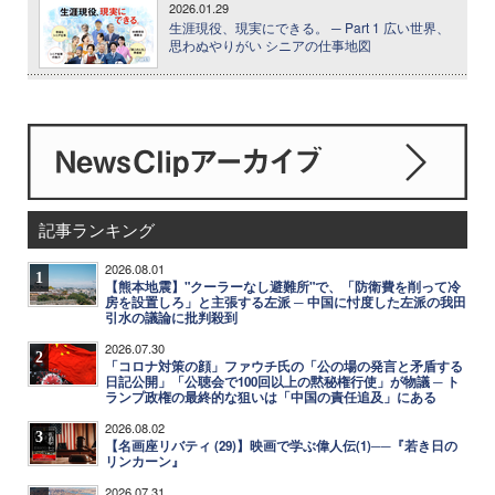
2026.01.29
生涯現役、現実にできる。 ─ Part 1 広い世界、
思わぬやりがい シニアの仕事地図
記事ランキング
2026.08.01
1
【熊本地震】"クーラーなし避難所"で、「防衛費を削って冷
房を設置しろ」と主張する左派 ─ 中国に忖度した左派の我田
引水の議論に批判殺到
2026.07.30
2
「コロナ対策の顔」ファウチ氏の「公の場の発言と矛盾する
日記公開」「公聴会で100回以上の黙秘権行使」が物議 ─ ト
ランプ政権の最終的な狙いは「中国の責任追及」にある
2026.08.02
3
【名画座リバティ (29)】映画で学ぶ偉人伝(1)──『若き日の
リンカーン』
2026.07.31