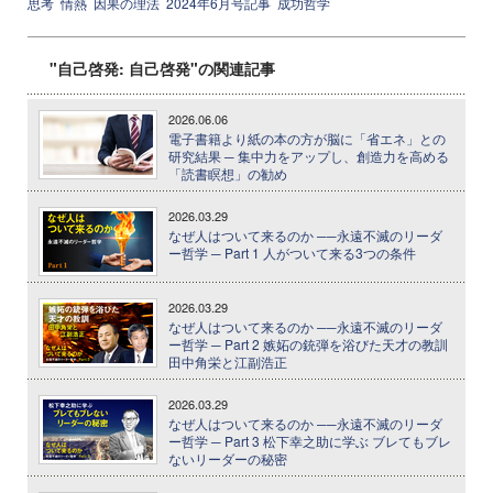
思考
情熱
因果の理法
2024年6月号記事
成功哲学
"自己啓発: 自己啓発"の関連記事
2026.06.06
電子書籍より紙の本の方が脳に「省エネ」との
研究結果 ─ 集中力をアップし、創造力を高める
「読書瞑想」の勧め
2026.03.29
なぜ人はついて来るのか ──永遠不滅のリーダ
ー哲学 ─ Part 1 人がついて来る3つの条件
2026.03.29
なぜ人はついて来るのか ──永遠不滅のリーダ
ー哲学 ─ Part 2 嫉妬の銃弾を浴びた天才の教訓
田中角栄と江副浩正
2026.03.29
なぜ人はついて来るのか ──永遠不滅のリーダ
ー哲学 ─ Part 3 松下幸之助に学ぶ ブレてもブレ
ないリーダーの秘密