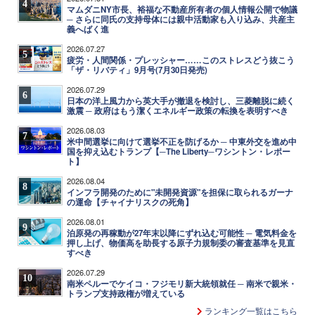
4
マムダニNY市長、裕福な不動産所有者の個人情報公開で物議
─ さらに同氏の支持母体には親中活動家も入り込み、共産主
義へばく進
2026.07.27
5
疲労・人間関係・プレッシャー……このストレスどう抜こう
「ザ・リバティ」9月号(7月30日発売)
2026.07.29
6
日本の洋上風力から英大手が撤退を検討し、三菱離脱に続く
激震 ─ 政府はもう潔くエネルギー政策の転換を表明すべき
2026.08.03
7
米中間選挙に向けて選挙不正を防げるか ─ 中東外交を進め中
国を抑え込むトランプ【─The Liberty─ワシントン・レポー
ト】
2026.08.04
8
インフラ開発のために"未開発資源"を担保に取られるガーナ
の運命【チャイナリスクの死角】
2026.08.01
9
泊原発の再稼動が27年末以降にずれ込む可能性 ─ 電気料金を
押し上げ、物価高を助長する原子力規制委の審査基準を見直
すべき
2026.07.29
10
南米ペルーでケイコ・フジモリ新大統領就任 ─ 南米で親米・
トランプ支持政権が増えている
ランキング一覧はこちら