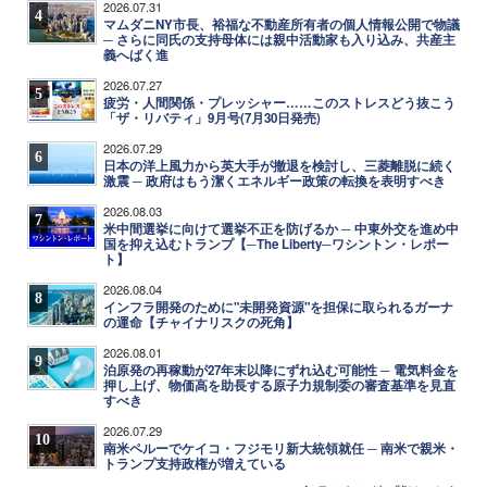
2026.07.31
4
マムダニNY市長、裕福な不動産所有者の個人情報公開で物議
─ さらに同氏の支持母体には親中活動家も入り込み、共産主
義へばく進
2026.07.27
5
疲労・人間関係・プレッシャー……このストレスどう抜こう
「ザ・リバティ」9月号(7月30日発売)
2026.07.29
6
日本の洋上風力から英大手が撤退を検討し、三菱離脱に続く
激震 ─ 政府はもう潔くエネルギー政策の転換を表明すべき
2026.08.03
7
米中間選挙に向けて選挙不正を防げるか ─ 中東外交を進め中
国を抑え込むトランプ【─The Liberty─ワシントン・レポー
ト】
2026.08.04
8
インフラ開発のために"未開発資源"を担保に取られるガーナ
の運命【チャイナリスクの死角】
2026.08.01
9
泊原発の再稼動が27年末以降にずれ込む可能性 ─ 電気料金を
押し上げ、物価高を助長する原子力規制委の審査基準を見直
すべき
2026.07.29
10
南米ペルーでケイコ・フジモリ新大統領就任 ─ 南米で親米・
トランプ支持政権が増えている