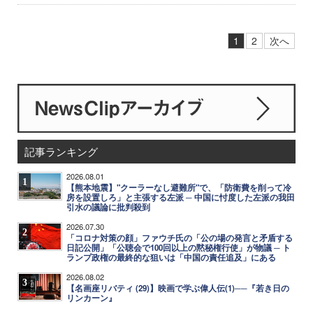
1
2
次へ
記事ランキング
2026.08.01
1
【熊本地震】"クーラーなし避難所"で、「防衛費を削って冷
房を設置しろ」と主張する左派 ─ 中国に忖度した左派の我田
引水の議論に批判殺到
2026.07.30
2
「コロナ対策の顔」ファウチ氏の「公の場の発言と矛盾する
日記公開」「公聴会で100回以上の黙秘権行使」が物議 ─ ト
ランプ政権の最終的な狙いは「中国の責任追及」にある
2026.08.02
3
【名画座リバティ (29)】映画で学ぶ偉人伝(1)──『若き日の
リンカーン』