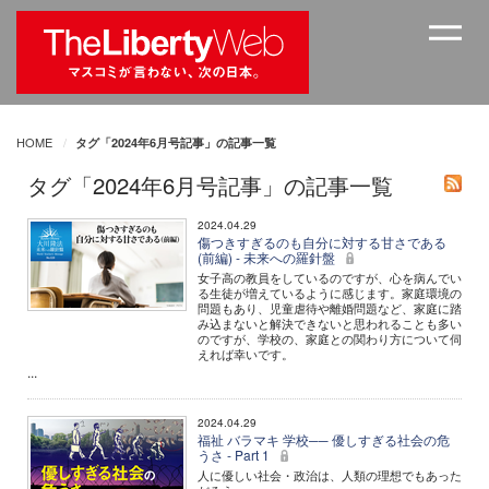
HOME
タグ「2024年6月号記事」の記事一覧
タグ「2024年6月号記事」の記事一覧
2024.04.29
傷つきすぎるのも自分に対する甘さである
(前編) - 未来への羅針盤
女子高の教員をしているのですが、心を病んでい
る生徒が増えているように感じます。家庭環境の
問題もあり、児童虐待や離婚問題など、家庭に踏
み込まないと解決できないと思われることも多い
のですが、学校の、家庭との関わり方について伺
えれば幸いです。
...
2024.04.29
福祉 バラマキ 学校── 優しすぎる社会の危
うさ - Part 1
人に優しい社会・政治は、人類の理想でもあった