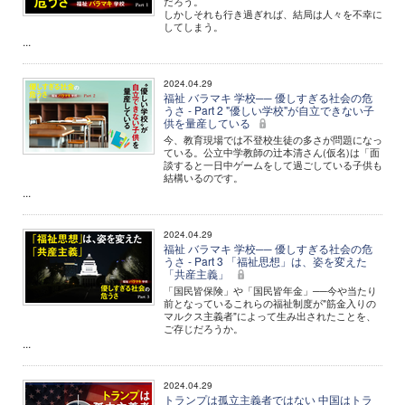
だろう。
しかしそれも行き過ぎれば、結局は人々を不幸に
してしまう。
...
2024.04.29
福祉 バラマキ 学校── 優しすぎる社会の危
うさ - Part 2 "優しい学校"が自立できない子
供を量産している
今、教育現場では不登校生徒の多さが問題になっ
ている。公立中学教師の辻本清さん(仮名)は「面
談すると一日中ゲームをして過ごしている子供も
結構いるのです。
...
2024.04.29
福祉 バラマキ 学校── 優しすぎる社会の危
うさ - Part 3 「福祉思想」は、姿を変えた
「共産主義」
「国民皆保険」や「国民皆年金」──今や当たり
前となっているこれらの福祉制度が"筋金入りの
マルクス主義者"によって生み出されたことを、
ご存じだろうか。
...
2024.04.29
トランプは孤立主義者ではない 中国はトラ