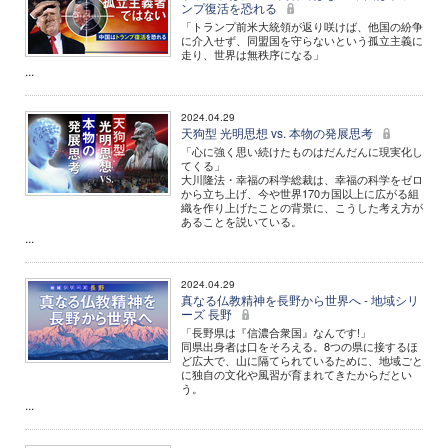
ンプ復活を恐れる
「トランプ前米大統領が返り咲けば、他国の紛争
に介入せず、同盟国を守らないという孤立主義に
走り、世界は無秩序になる」
...
2024.04.29
天狗型 光明思想 vs. 本物の発展思考
「心に強く思い続けたものはだんだんに現実化し
てくる」
大川隆法・幸福の科学総裁は、幸福の科学をゼロ
から立ち上げ、今や世界170カ国以上に広がる組
織を作り上げたことの背景に、こうした考え方が
あることを説いている。
...
2024.04.29
真なる仏教精神を長野から世界へ - 地域シリ
ーズ 長野
「長野県は『信濃合衆国』なんです!」
同県出身者は口をそろえる。8つの県に接するほ
ど広大で、山に隔てられているために、地域ごと
に独自の文化や風習が育まれてきたからだとい
う。
...