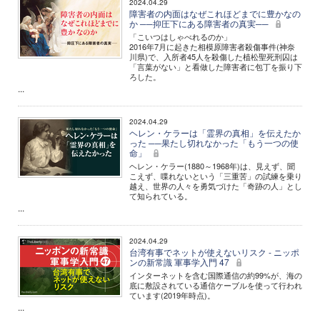
2024.04.29
障害者の内面はなぜこれほどまでに豊かなの
か ──抑圧下にある障害者の真実──
「こいつはしゃべれるのか」
2016年7月に起きた相模原障害者殺傷事件(神奈
川県)で、入所者45人を殺傷した植松聖死刑囚は
「言葉がない」と看做した障害者に包丁を振り下
ろした。
...
2024.04.29
ヘレン・ケラーは「霊界の真相」を伝えたか
った ──果たし切れなかった「もう一つの使
命」
ヘレン・ケラー(1880～1968年)は、見えず、聞
こえず、喋れないという「三重苦」の試練を乗り
越え、世界の人々を勇気づけた「奇跡の人」とし
て知られている。
...
2024.04.29
台湾有事でネットが使えないリスク - ニッポ
ンの新常識 軍事学入門 47
インターネットを含む国際通信の約99%が、海の
底に敷設されている通信ケーブルを使って行われ
ています(2019年時点)。
...