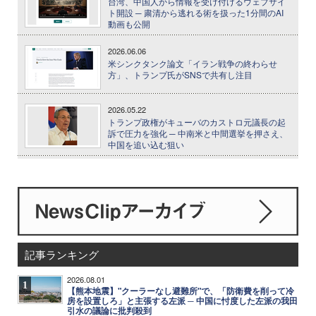
台湾、中国人から情報を受け付けるウェブサイ
ト開設 ─ 粛清から逃れる術を扱った1分間のAI
動画も公開
2026.06.06
米シンクタンク論文「イラン戦争の終わらせ
方」、トランプ氏がSNSで共有し注目
2026.05.22
トランプ政権がキューバのカストロ元議長の起
訴で圧力を強化 ─ 中南米と中間選挙を押さえ、
中国を追い込む狙い
記事ランキング
2026.08.01
1
【熊本地震】"クーラーなし避難所"で、「防衛費を削って冷
房を設置しろ」と主張する左派 ─ 中国に忖度した左派の我田
引水の議論に批判殺到