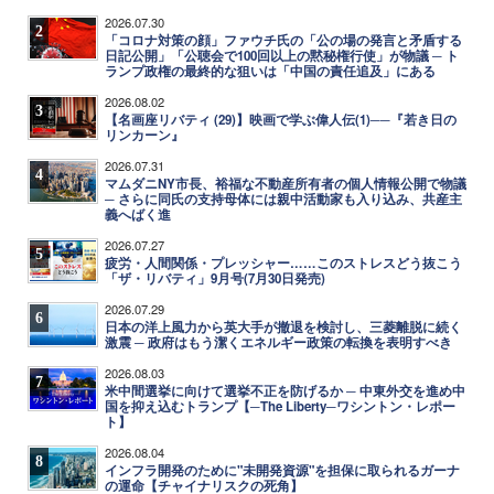
2026.07.30
2
「コロナ対策の顔」ファウチ氏の「公の場の発言と矛盾する
日記公開」「公聴会で100回以上の黙秘権行使」が物議 ─ ト
ランプ政権の最終的な狙いは「中国の責任追及」にある
2026.08.02
3
【名画座リバティ (29)】映画で学ぶ偉人伝(1)──『若き日の
リンカーン』
2026.07.31
4
マムダニNY市長、裕福な不動産所有者の個人情報公開で物議
─ さらに同氏の支持母体には親中活動家も入り込み、共産主
義へばく進
2026.07.27
5
疲労・人間関係・プレッシャー……このストレスどう抜こう
「ザ・リバティ」9月号(7月30日発売)
2026.07.29
6
日本の洋上風力から英大手が撤退を検討し、三菱離脱に続く
激震 ─ 政府はもう潔くエネルギー政策の転換を表明すべき
2026.08.03
7
米中間選挙に向けて選挙不正を防げるか ─ 中東外交を進め中
国を抑え込むトランプ【─The Liberty─ワシントン・レポー
ト】
2026.08.04
8
インフラ開発のために"未開発資源"を担保に取られるガーナ
の運命【チャイナリスクの死角】