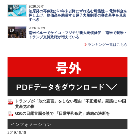
2026.08.01
9
泊原発の再稼動が27年末以降にずれ込む可能性 ─ 電気料金を
押し上げ、物価高を助長する原子力規制委の審査基準を見直
すべき
2026.07.29
10
南米ペルーでケイコ・フジモリ新大統領就任 ─ 南米で親米・
トランプ支持政権が増えている
ランキング一覧はこちら
トランプが「敗北宣言」をしない理由「不正選挙」疑惑に 中国
共産党の影
G20の日露首脳会談で 「日露平和条約」締結の決断を
インフォメーション
2019.10.18