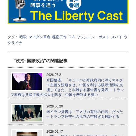
タグ：
暗殺
マイダン革命
秘密工作
CIA
ワシントン・ポスト
スパイ
ウ
クライナ
"政治: 国際政治"の関連記事
2026.07.21
米国務省、「キューバが米政府内に深くマルク
ス主義を浸透させ、中国を利する破壊活動を支
援してきた」と非難する報告書を発表 ─ トラン
プ政権は共産主義の拡大を防ぎ、中国を牽制する狙い
2026.06.20
米イラン覚書は「アメリカ有利の内容」だった
─ トランプ外交への批判の空騒ぎを検証する
2026.06.17