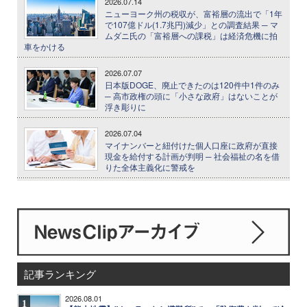
2026.07.14
ニューヨーク州の税収が、富裕層の流出で「1年
で107億ドル(1.7兆円)減少」との調査結果 ─ マ
ムダニ氏の「富裕層への課税」は経済危機に拍
車をかける
2026.07.07
日本版DOGE、廃止できたのは120件中1件のみ
─ 高市政権の頭に「小さな政府」はないことが
浮き彫りに
2026.07.04
マイナンバーと紐付けた個人口座に政府が直接
現金を給付する計画が判明 ─ 社会福祉の名を借
りた全体主義化に警戒を
記事ランキング
2026.08.01
1