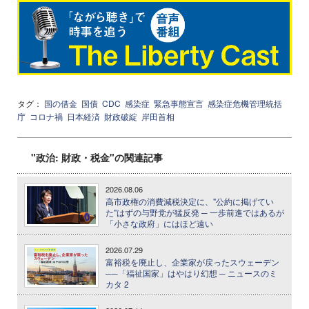
タグ：
国の借金
国債
CDC
感染症
緊急事態宣言
感染症危機管理統括
庁
コロナ禍
日本経済
財政破綻
岸田首相
"政治: 財政・税金"の関連記事
2026.08.06
高市政権の消費減税決定に、"公約に掲げてい
た"はずの与野党が猛反発 ─ 一歩前進ではあるが
「小さな政府」にはほど遠い
2026.07.29
富裕税を廃止し、企業家が戻ったスウェーデン
──「福祉国家」はやはり幻想 ─ ニュースのミ
カタ 2