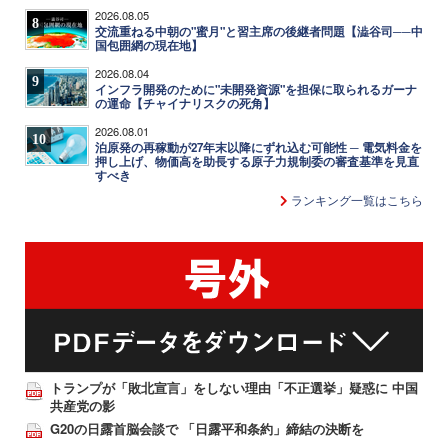
2026.08.05
8
交流重ねる中朝の"蜜月"と習主席の後継者問題【澁谷司──中
国包囲網の現在地】
2026.08.04
9
インフラ開発のために"未開発資源"を担保に取られるガーナ
の運命【チャイナリスクの死角】
2026.08.01
10
泊原発の再稼動が27年末以降にずれ込む可能性 ─ 電気料金を
押し上げ、物価高を助長する原子力規制委の審査基準を見直
すべき
ランキング一覧はこちら
トランプが「敗北宣言」をしない理由「不正選挙」疑惑に 中国
共産党の影
G20の日露首脳会談で 「日露平和条約」締結の決断を