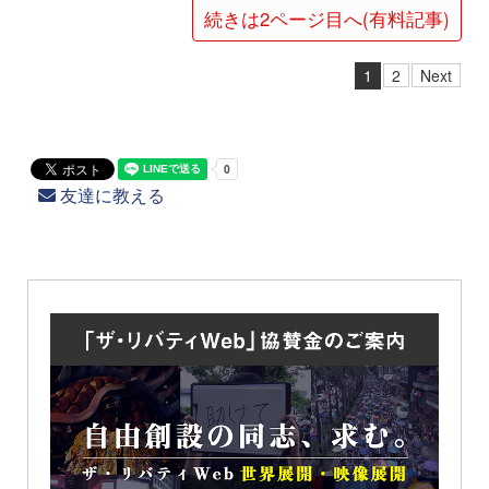
続きは2ページ目へ(有料記事)
1
2
Next
友達に教える