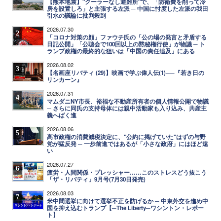
【熊本地震】"クーラーなし避難所"で、「防衛費を削って冷
房を設置しろ」と主張する左派 ─ 中国に忖度した左派の我田
引水の議論に批判殺到
2026.07.30
2
「コロナ対策の顔」ファウチ氏の「公の場の発言と矛盾する
日記公開」「公聴会で100回以上の黙秘権行使」が物議 ─ ト
ランプ政権の最終的な狙いは「中国の責任追及」にある
2026.08.02
3
【名画座リバティ (29)】映画で学ぶ偉人伝(1)──『若き日の
リンカーン』
2026.07.31
4
マムダニNY市長、裕福な不動産所有者の個人情報公開で物議
─ さらに同氏の支持母体には親中活動家も入り込み、共産主
義へばく進
2026.08.06
5
高市政権の消費減税決定に、"公約に掲げていた"はずの与野
党が猛反発 ─ 一歩前進ではあるが「小さな政府」にはほど遠
い
2026.07.27
6
疲労・人間関係・プレッシャー……このストレスどう抜こう
「ザ・リバティ」9月号(7月30日発売)
2026.08.03
7
米中間選挙に向けて選挙不正を防げるか ─ 中東外交を進め中
国を抑え込むトランプ【─The Liberty─ワシントン・レポー
ト】