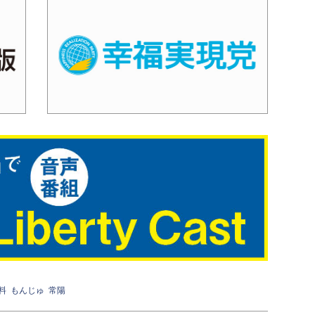
料
もんじゅ
常陽