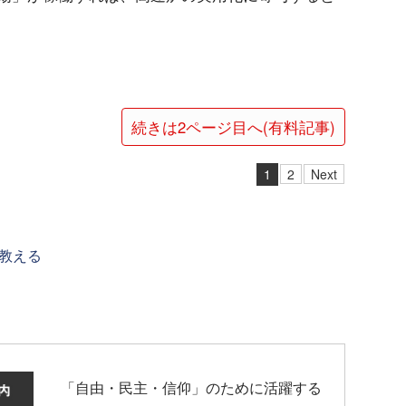
続きは2ページ目へ(有料記事)
1
2
Next
教える
「自由・民主・信仰」のために活躍する