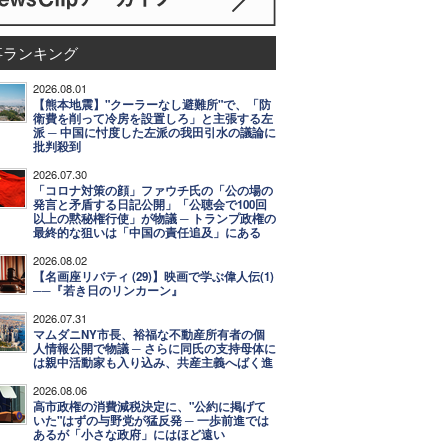
事ランキング
2026.08.01
【熊本地震】"クーラーなし避難所"で、「防
衛費を削って冷房を設置しろ」と主張する左
派 ─ 中国に忖度した左派の我田引水の議論に
批判殺到
2026.07.30
「コロナ対策の顔」ファウチ氏の「公の場の
発言と矛盾する日記公開」「公聴会で100回
以上の黙秘権行使」が物議 ─ トランプ政権の
最終的な狙いは「中国の責任追及」にある
2026.08.02
【名画座リバティ (29)】映画で学ぶ偉人伝(1)
──『若き日のリンカーン』
2026.07.31
マムダニNY市長、裕福な不動産所有者の個
人情報公開で物議 ─ さらに同氏の支持母体に
は親中活動家も入り込み、共産主義へばく進
2026.08.06
高市政権の消費減税決定に、"公約に掲げて
いた"はずの与野党が猛反発 ─ 一歩前進では
あるが「小さな政府」にはほど遠い