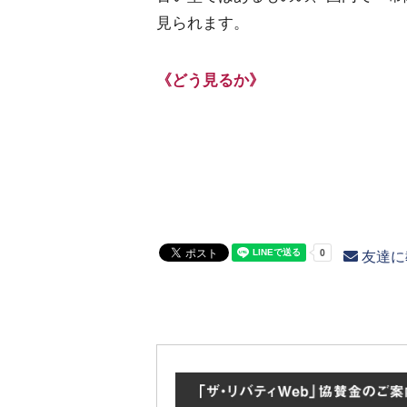
見られます。
《どう見るか》
友達に