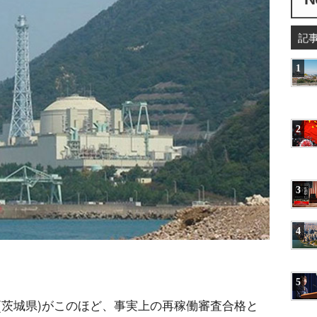
記
1
2
3
4
5
(茨城県)がこのほど、事実上の再稼働審査合格と