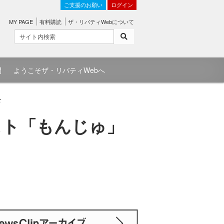
ご支援のお願い
ログイン
MY PAGE
有料購読
ザ・リバティWebについて
問
ようこそザ・リバティWebへ
せ
スト「もんじゅ」