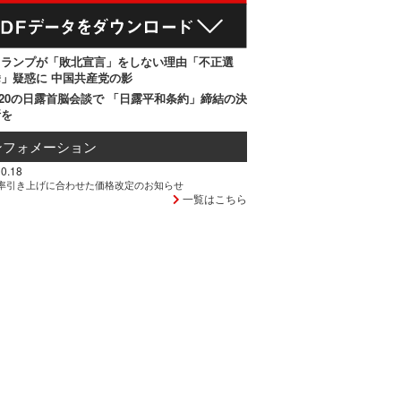
トランプが「敗北宣言」をしない理由「不正選
」疑惑に 中国共産党の影
20の日露首脳会談で 「日露平和条約」締結の決
断を
ンフォメーション
0.18
率引き上げに合わせた価格改定のお知らせ
一覧はこちら