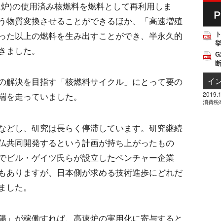
水炉)の使用済み核燃料を燃料として再利用しま
う物質変換させることができるほか、「高速増殖
った以上の燃料を生み出すことができ、半永久的
挙
きました。
G
イ
の解決を目指す「核燃料サイクル」にとって要の
2019.1
端を走っていました。
消費税
などし、研究は長らく停滞しています。研究継続
仏共同開発するという計画が持ち上がったもの
でビル・ゲイツ氏らが設立したベンチャー企業
もありますが、日本側が求める技術進歩にどれだ
ました。
陽」が稼働すれば、高速炉の実用化に寄与すると