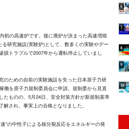
6
7
国内初の高速炉です。後に廃炉が決まった高速増殖
たる研究施設(実験炉)として、数多くの実験やデー
8
損トラブルで2007年から運転停止していまし
9
究のための自前の実験施設を失った日本原子力研
10
再稼働を原子力規制委員会に申請。規制委から見直
したものの、5月24日、安全対策方針が新規制基準
了解され、事実上の合格となりました。
高速"の中性子による核分裂反応をエネルギーの発