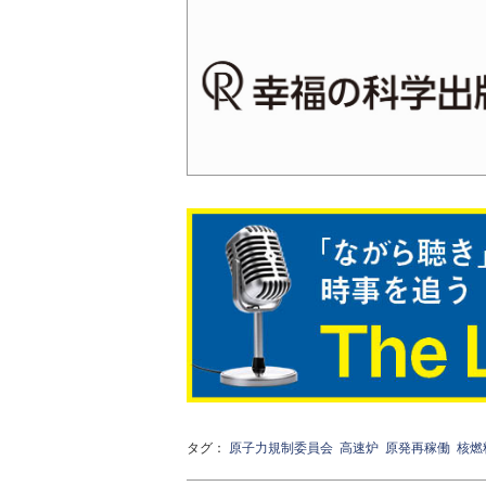
タグ：
原子力規制委員会
高速炉
原発再稼働
核燃