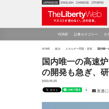
JAPANESE
ENGLISH
CHINESE
OTHERS
HOME
記事カテゴリー
大川
HOME
政治
エネルギー問題・原発
国内唯一
国内唯一の高速炉
の開発も急ぎ、研
2023.05.25
友達に