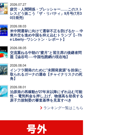
2026.07.27
疲労・人間関係・プレッシャー……このスト
レスどう抜こう「ザ・リバティ」9月号(7月3
0日発売)
2026.08.03
米中間選挙に向けて選挙不正を防げるか ─ 中
東外交を進め中国を抑え込むトランプ【─Th
e Liberty─ワシントン・レポート】
2026.08.05
交流重ねる中朝の"蜜月"と習主席の後継者問
題【澁谷司──中国包囲網の現在地】
2026.08.04
インフラ開発のために"未開発資源"を担保に
取られるガーナの運命【チャイナリスクの死
角】
2026.08.01
泊原発の再稼動が27年末以降にずれ込む可能
性 ─ 電気料金を押し上げ、物価高を助長する
原子力規制委の審査基準を見直すべき
ランキング一覧はこちら