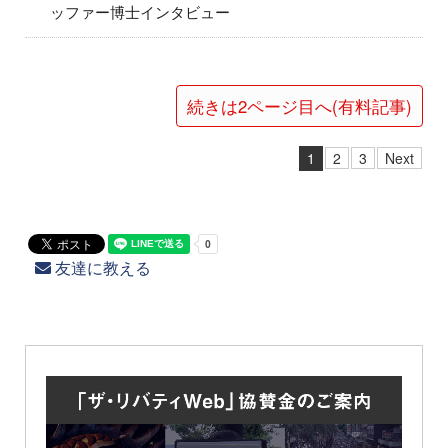
ッファー博士インタビュー
続きは2ページ目へ(有料記事)
1
2
3
Next
友達に教える