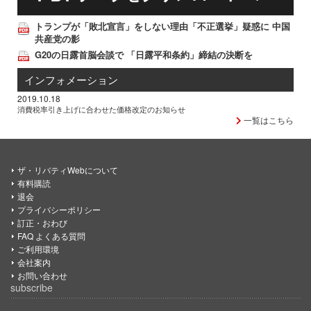
トランプが「敗北宣言」をしない理由「不正選挙」疑惑に 中国
共産党の影
G20の日露首脳会談で 「日露平和条約」締結の決断を
インフォメーション
2019.10.18
消費税率引き上げに合わせた価格改定のお知らせ
一覧はこちら
ザ・リバティWebについて
有料購読
退会
プライバシーポリシー
訂正・おわび
FAQ よくある質問
ご利用環境
会社案内
お問い合わせ
subscribe