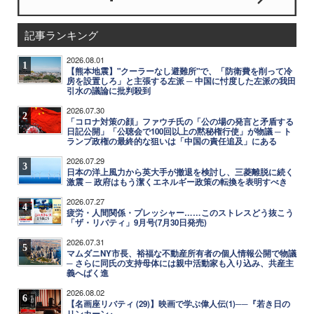
記事ランキング
2026.08.01
1
【熊本地震】"クーラーなし避難所"で、「防衛費を削って冷
房を設置しろ」と主張する左派 ─ 中国に忖度した左派の我田
引水の議論に批判殺到
2026.07.30
2
「コロナ対策の顔」ファウチ氏の「公の場の発言と矛盾する
日記公開」「公聴会で100回以上の黙秘権行使」が物議 ─ ト
ランプ政権の最終的な狙いは「中国の責任追及」にある
2026.07.29
3
日本の洋上風力から英大手が撤退を検討し、三菱離脱に続く
激震 ─ 政府はもう潔くエネルギー政策の転換を表明すべき
2026.07.27
4
疲労・人間関係・プレッシャー……このストレスどう抜こう
「ザ・リバティ」9月号(7月30日発売)
2026.07.31
5
マムダニNY市長、裕福な不動産所有者の個人情報公開で物議
─ さらに同氏の支持母体には親中活動家も入り込み、共産主
義へばく進
2026.08.02
6
【名画座リバティ (29)】映画で学ぶ偉人伝(1)──『若き日の
リンカーン』