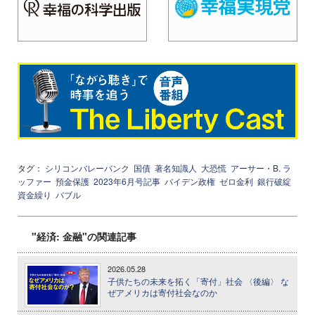
タグ：
シリコンバレーバンク
国債
著名知識人
大恐慌
アーサー・B. ラ
ッファー
預金保護
2023年6月号記事
バイデン政権
ゼロ金利
銀行破綻
資金繰り
バブル
"経済: 金融"の関連記事
2026.05.28
子供たちの未来を拓く「寄付」社会 〈後編〉 な
ぜアメリカは寄付社会なのか