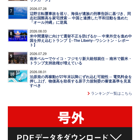
2026.07.28
7
辺野古転覆事故を巡り、海保が遺族の刑事告訴に基づき、同
志社国際高を家宅捜索 ─ 中国と連携した平和活動を進めた
「オール沖縄」に逆風
2026.08.03
8
米中間選挙に向けて選挙不正を防げるか ─ 中東外交を進め中
国を抑え込むトランプ【─The Liberty─ワシントン・レポー
ト】
2026.07.29
9
南米ペルーでケイコ・フジモリ新大統領就任 ─ 南米で親米・
トランプ支持政権が増えている
2026.08.01
10
泊原発の再稼動が27年末以降にずれ込む可能性 ─ 電気料金を
押し上げ、物価高を助長する原子力規制委の審査基準を見直
すべき
ランキング一覧はこちら