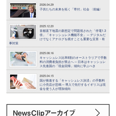
2026.04.29
子供たちの未来を拓く「寄付」社会 〈前編〉
2025.12.20
首都直下地震の新想定で問題視された「停電1.3
倍」「キャッシュレス機能不全」 ─ デジタルだ
けでなくアナログを残すことも重要な災害・有
事対策
2025.08.16
キャッシュレス比率8割のオーストラリアで手数
料の消費者負担が禁止へ ─ 日本はキャッシュレ
ス先進国の「現金回帰」傾向に学ぶべき
2025.04.15
国が推進する「キャッシュレス決済」の手数料
に小売店が悲鳴 ─ 導入で先行するイギリスは現
金を使う人が増加傾向