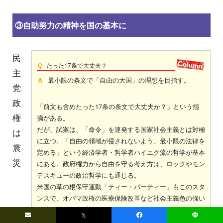
③自助努力の精神を国の基本に
民
Ｑ
たった17条で大丈夫？
主
Ａ
最小限の条文で「自由の大国」の理想を目指す。
党
政
「前文も含めたった17条の条文で大丈夫か？」という指
権
摘がある。
だが、試案は、「命令」を連発する国家社会主義とは対極
は
に立つ。「自由の領域が侵されないよう、最小限の法律を
震
定める」という経済学者・哲学者ハイエク流の哲学が基本
災
にある。政府権力から自由を守る考え方は、ロックやモン
テスキューの政治哲学にも通じる。
米国の草の根保守運動「ティー・パーティー」もこのスタ
ンスで、オバマ政権の医療保険改革など社会主義色の強い
政策に対し、大反対している。
𝕏
試案には社会権が明記されていないが、前文や、第一条の