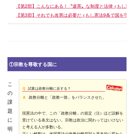
【第2部】こんなにある！〝違憲〟な制度と法律 <もし憲
【第3部】それでも改憲は必要だ <もし憲法9条で国を守れ
①宗教を尊敬する国に
こ
Ｑ
試案は政教分離に反する？
の
Ａ
政教分離と「政教一致」をバランスさせた。
課
題
現憲法の中で、この「政教分離」の規定（注）ほど誤解を
に
受けている条文はない。宗教は政治に関わってはいけない
と考える人が多数いる。
明
正しい解釈は、米国憲法の政教分離原則と基本的に変わら