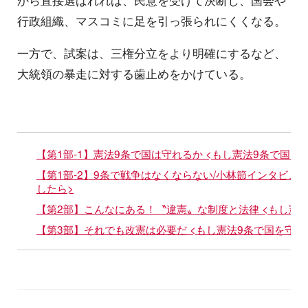
から直接選ばれれば、民意を受けて決断し、国会や
行政組織、マスコミに足を引っ張られにくくなる。
一方で、試案は、三権分立をより明確にするなど、
大統領の暴走に対する歯止めをかけている。
【第1部-1】憲法9条で国は守れるか <もし憲法9条で国を
【第1部-2】9条で戦争はなくならない/小林節インタビュー
したら>
【第2部】こんなにある！〝違憲〟な制度と法律 <もし憲
【第3部】それでも改憲は必要だ <もし憲法9条で国を守れ