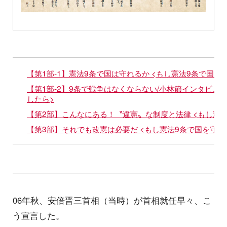
【第1部-1】憲法9条で国は守れるか <もし憲法9条で国を
【第1部-2】9条で戦争はなくならない/小林節インタビュー
したら>
【第2部】こんなにある！〝違憲〟な制度と法律 <もし憲
【第3部】それでも改憲は必要だ <もし憲法9条で国を守れ
06年秋、安倍晋三首相（当時）が首相就任早々、こ
う宣言した。