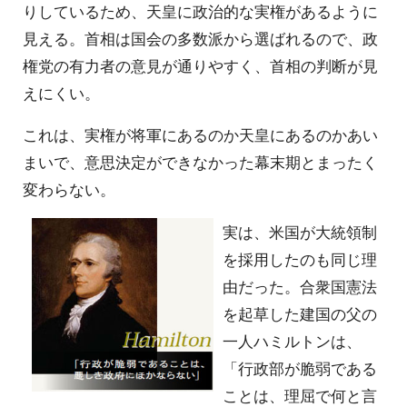
りしているため、天皇に政治的な実権があるように
見える。首相は国会の多数派から選ばれるので、政
権党の有力者の意見が通りやすく、首相の判断が見
えにくい。
これは、実権が将軍にあるのか天皇にあるのかあい
まいで、意思決定ができなかった幕末期とまったく
変わらない。
実は、米国が大統領制
を採用したのも同じ理
由だった。合衆国憲法
を起草した建国の父の
一人ハミルトンは、
「行政部が脆弱である
ことは、理屈で何と言