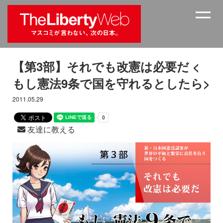
【第3部】それでも改憲は必要だ <
もし憲法9条で国を守れるとしたら>
2011.05.29
友達に教える