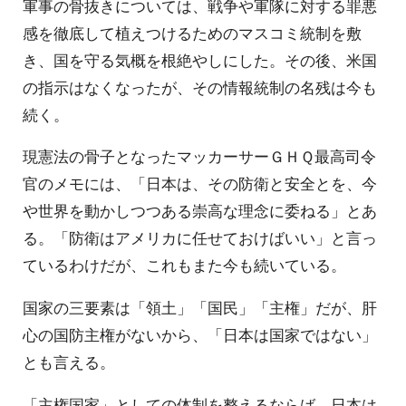
軍事の骨抜きについては、戦争や軍隊に対する罪悪
感を徹底して植えつけるためのマスコミ統制を敷
き、国を守る気概を根絶やしにした。その後、米国
の指示はなくなったが、その情報統制の名残は今も
続く。
現憲法の骨子となったマッカーサーＧＨＱ最高司令
官のメモには、「日本は、その防衛と安全とを、今
や世界を動かしつつある崇高な理念に委ねる」とあ
る。「防衛はアメリカに任せておけばいい」と言っ
ているわけだが、これもまた今も続いている。
国家の三要素は「領土」「国民」「主権」だが、肝
心の国防主権がないから、「日本は国家ではない」
とも言える。
「主権国家」としての体制を整えるならば、日本は