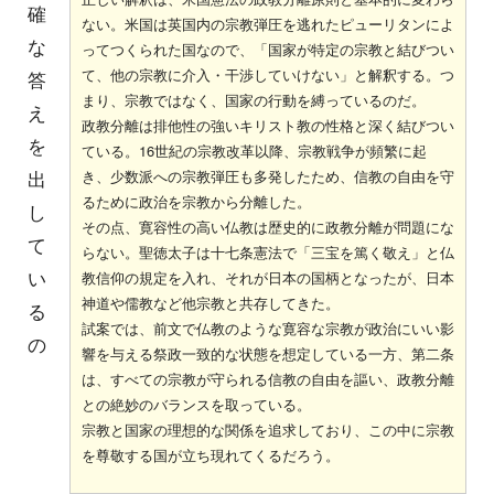
確
ない。米国は英国内の宗教弾圧を逃れたピューリタンによ
な
ってつくられた国なので、「国家が特定の宗教と結びつい
て、他の宗教に介入・干渉していけない」と解釈する。つ
答
まり、宗教ではなく、国家の行動を縛っているのだ。
え
政教分離は排他性の強いキリスト教の性格と深く結びつい
を
ている。16世紀の宗教改革以降、宗教戦争が頻繁に起
出
き、少数派への宗教弾圧も多発したため、信教の自由を守
るために政治を宗教から分離した。
し
その点、寛容性の高い仏教は歴史的に政教分離が問題にな
て
らない。聖徳太子は十七条憲法で「三宝を篤く敬え」と仏
い
教信仰の規定を入れ、それが日本の国柄となったが、日本
神道や儒教など他宗教と共存してきた。
る
試案では、前文で仏教のような寛容な宗教が政治にいい影
の
響を与える祭政一致的な状態を想定している一方、第二条
は、すべての宗教が守られる信教の自由を謳い、政教分離
との絶妙のバランスを取っている。
宗教と国家の理想的な関係を追求しており、この中に宗教
を尊敬する国が立ち現れてくるだろう。