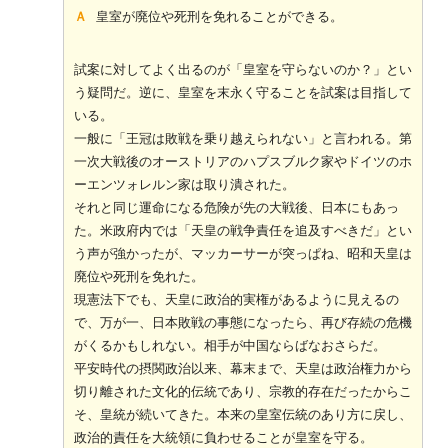
Ａ
皇室が廃位や死刑を免れることができる。
試案に対してよく出るのが「皇室を守らないのか？」とい
う疑問だ。逆に、皇室を末永く守ることを試案は目指して
いる。
一般に「王冠は敗戦を乗り越えられない」と言われる。第
一次大戦後のオーストリアのハプスブルク家やドイツのホ
ーエンツォレルン家は取り潰された。
それと同じ運命になる危険が先の大戦後、日本にもあっ
た。米政府内では「天皇の戦争責任を追及すべきだ」とい
う声が強かったが、マッカーサーが突っぱね、昭和天皇は
廃位や死刑を免れた。
現憲法下でも、天皇に政治的実権があるように見えるの
で、万が一、日本敗戦の事態になったら、再び存続の危機
がくるかもしれない。相手が中国ならばなおさらだ。
平安時代の摂関政治以来、幕末まで、天皇は政治権力から
切り離された文化的伝統であり、宗教的存在だったからこ
そ、皇統が続いてきた。本来の皇室伝統のあり方に戻し、
政治的責任を大統領に負わせることが皇室を守る。