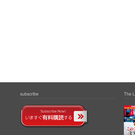
subscribe
The L