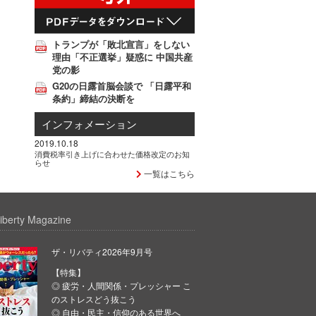
トランプが「敗北宣言」をしない
理由「不正選挙」疑惑に 中国共産
党の影
G20の日露首脳会談で 「日露平和
条約」締結の決断を
インフォメーション
2019.10.18
消費税率引き上げに合わせた価格改定のお知
らせ
一覧はこちら
iberty Magazine
ザ・リバティ2026年9月号
【特集】
◎ 疲労・人間関係・プレッシャー こ
のストレスどう抜こう
◎ 自由・民主・信仰のある世界へ