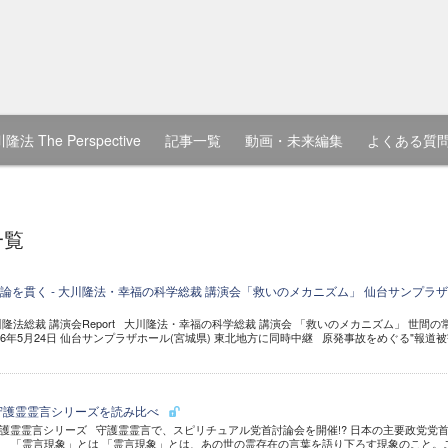
隆法 The Perspective
記事一覧
動画・未来編集
よくある質
一覧
論を貫く - 大川隆法・幸福の科学総裁 講演会「救いのメカニズム」 仙台サンプラ
川隆法総裁 講演会Report 大川隆法・幸福の科学総裁 講演会 「救いのメカニズム」 世間の
16年5月24日 仙台サンプラザホール(宮城県) 東北地方に同時中継 原発事故をめぐる"報道被
守護霊霊言シリーズを読み比べ
護霊霊言シリーズ 守護霊霊言で、スピリチュアル党首討論会を開催!? 日本の主要政党党
 「霊言現象」とは 「霊言現象」とは、あの世の霊存在の言葉を語り下ろす現象のこと。