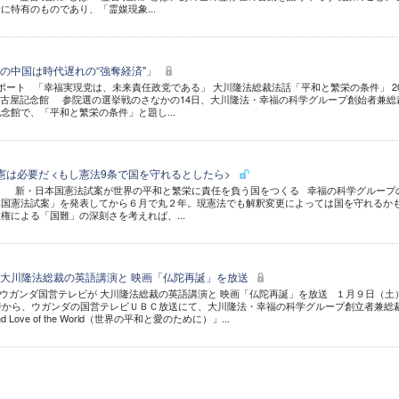
に特有のものであり、「霊媒現象...
の中国は時代遅れの“強奪経済"」
ート 「幸福実現党は、未来責任政党である」 大川隆法総裁法話「平和と繁栄の条件」 20
学名古屋記念館 参院選の選挙戦のさなかの14日、大川隆法・幸福の科学グループ創始者兼総
念館で、「平和と繁栄の条件」と題し...
憲は必要だ <もし憲法9条で国を守れるとしたら>
 新・日本国憲法試案が世界の平和と繁栄に責任を負う国をつくる 幸福の科学グループ
本国憲法試案」を発表してから６月で丸２年。現憲法でも解釈変更によっては国を守れるか
権による「国難」の深刻さを考えれば、...
大川隆法総裁の英語講演と 映画「仏陀再誕」を放送
ウガンダ国営テレビが 大川隆法総裁の英語講演と 映画「仏陀再誕」を放送 １月９日（土
時から、ウガンダの国営テレビＵＢＣ放送にて、大川隆法・幸福の科学グループ創立者兼総
nd Love of the World（世界の平和と愛のために）」...