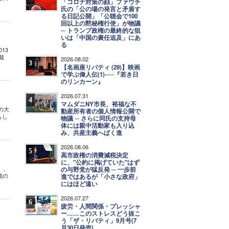
「コロナ対策の顔」ファウチ
氏の「公の場の発言と矛盾す
る日記公開」「公聴会で100
回以上の黙秘権行使」が物議
─ トランプ政権の最終的な狙
いは「中国の責任追及」にあ
る
13
裁
2026.08.02
3
【名画座リバティ (29)】映画
で学ぶ偉人伝(1)──『若き日
のリンカーン』
2026.07.31
4
マムダニNY市長、裕福な不
の大
動産所有者の個人情報公開で
もし
物議 ─ さらに同氏の支持母
体には親中活動家も入り込
み、共産主義へばく進
2026.08.06
5
高市政権の消費減税決定
に、"公約に掲げていた"はず
）、
の与野党が猛反発 ─ 一歩前
裁の
進ではあるが「小さな政府」
にはほど遠い
2026.07.27
6
疲労・人間関係・プレッシャ
ー……このストレスどう抜こ
う「ザ・リバティ」9月号(7
月30日発売)