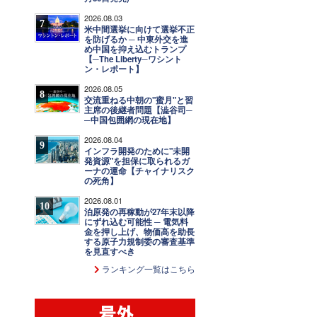
2026.08.03
7
米中間選挙に向けて選挙不正
を防げるか ─ 中東外交を進
め中国を抑え込むトランプ
【─The Liberty─ワシント
ン・レポート】
2026.08.05
8
交流重ねる中朝の"蜜月"と習
主席の後継者問題【澁谷司─
─中国包囲網の現在地】
2026.08.04
9
インフラ開発のために"未開
発資源"を担保に取られるガ
ーナの運命【チャイナリスク
の死角】
2026.08.01
10
泊原発の再稼動が27年末以降
にずれ込む可能性 ─ 電気料
金を押し上げ、物価高を助長
する原子力規制委の審査基準
を見直すべき
ランキング一覧はこちら