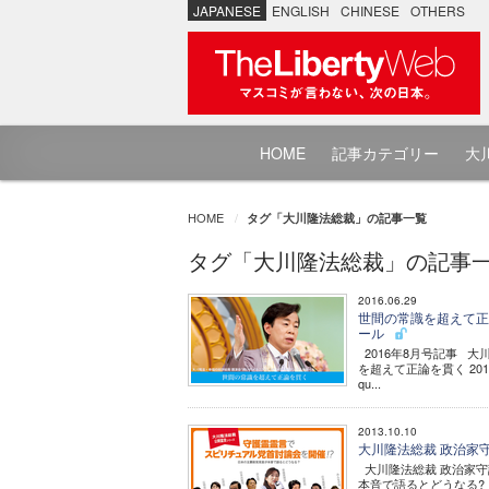
JAPANESE
ENGLISH
CHINESE
OTHERS
HOME
記事カテゴリー
大川
HOME
タグ「大川隆法総裁」の記事一覧
タグ「大川隆法総裁」の記事
2016.06.29
世間の常識を超えて正
ール
2016年8月号記事 大
を超えて正論を貫く 20
qu...
2013.10.10
大川隆法総裁 政治家
大川隆法総裁 政治家守
本音で語るとどうなる?