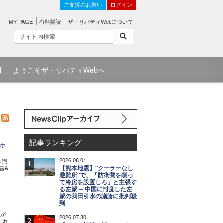
ご支援のお願い
ログイン
MY PAGE
有料購読
ザ・リバティWebについて
問
ようこそザ・リバティWebへ
記事ランキング
ザホ
2026.08.01
常識
1
【熊本地震】"クーラーなし
害&
避難所"で、「防衛費を削っ
て冷房を設置しろ」と主張す
る左派 ─ 中国に忖度した左
派の我田引水の議論に批判殺
到
首が
2026.07.30
2
これ