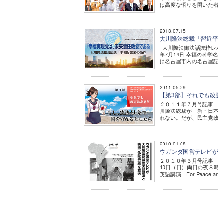
は高度な悟りを開いた者
2013.07.15
大川隆法総裁「習近平
大川隆法御法話抜粋レポ
年7月14日 幸福の科
は名古屋市内の名古屋記
2011.05.29
【第3部】それでも改
２０１１年７月号記事
川隆法総裁が「新・日
れない。だが、民主党政
2010.01.08
ウガンダ国営テレビが
２０１０年３月号記事 
10日（日）両日の夜８
英語講演「For Peace a