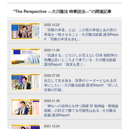
"The Perspective ―大川隆法 時事説法―"の関連記事
2022.12.22
「宗教の本道」とは、この世の幸福とあの世の
幸福を一致させること - 大川隆法総裁 講演Repo
rt 「宗教の本道を歩む」
2022.11.29
「抗議する」とだけしか言えない日本 核戦争の
危機は近いところまで来ている - 大川隆法総裁
講演Report 「真実を貫く」
2022.07.28
自立して生き抜き、世界のリーダーとなれる日
本にしたい - 大川隆法総裁 講演Report 「甘い人
生観の打破」
2022.01.28
「神仏への信仰心を持つ国家 対 無神論・唯物論
国家」の対立で勝てる可能性はある - 大川隆法
総裁 講演Report
2021.12.24