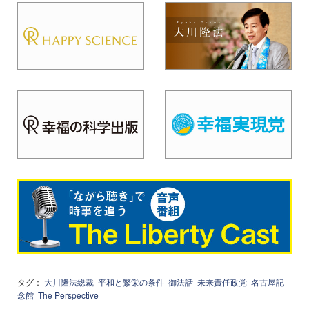
タグ：
大川隆法総裁
平和と繁栄の条件
御法話
未来責任政党
名古屋記
念館
The Perspective