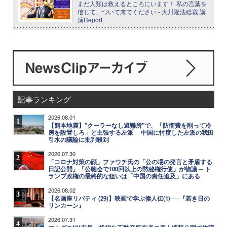
まだ人類は救えるところにいます！ 私の言葉を
信じて、ついて来てください - 大川隆法総裁 講
演Report
記事ランキング
2026.08.01
1
【熊本地震】"クーラーなし避難所"で、「防衛費を削って冷
房を設置しろ」と主張する左派 ─ 中国に忖度した左派の我田
引水の議論に批判殺到
2026.07.30
2
「コロナ対策の顔」ファウチ氏の「公の場の発言と矛盾する
日記公開」「公聴会で100回以上の黙秘権行使」が物議 ─ ト
ランプ政権の最終的な狙いは「中国の責任追及」にある
2026.08.02
3
【名画座リバティ (29)】映画で学ぶ偉人伝(1)──『若き日の
リンカーン』
2026.07.31
4