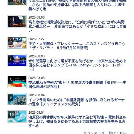
マムダニNY市長、裕福な不動産所有者の個人情報公開で物議
─ さらに同氏の支持母体には親中活動家も入り込み、共産主
義へばく進
2026.08.06
5
高市政権の消費減税決定に、"公約に掲げていた"はずの与野
党が猛反発 ─ 一歩前進ではあるが「小さな政府」にはほど遠
い
2026.07.27
6
疲労・人間関係・プレッシャー……このストレスどう抜こう
「ザ・リバティ」9月号(7月30日発売)
2026.08.03
7
米中間選挙に向けて選挙不正を防げるか ─ 中東外交を進め中
国を抑え込むトランプ【─The Liberty─ワシントン・レポー
ト】
2026.08.05
8
交流重ねる中朝の"蜜月"と習主席の後継者問題【澁谷司──中
国包囲網の現在地】
2026.08.04
9
インフラ開発のために"未開発資源"を担保に取られるガーナ
の運命【チャイナリスクの死角】
2026.08.01
10
泊原発の再稼動が27年末以降にずれ込む可能性 ─ 電気料金を
押し上げ、物価高を助長する原子力規制委の審査基準を見直
すべき
ランキング一覧はこちら