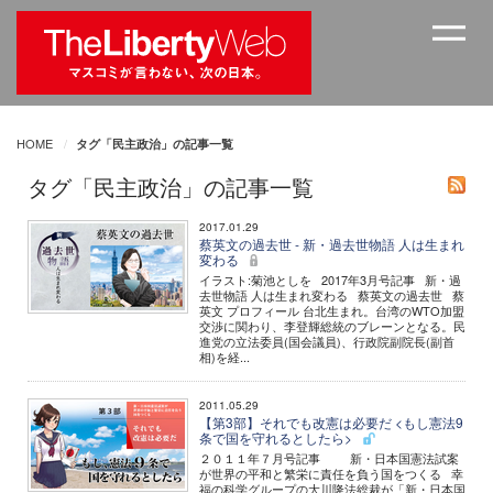
HOME
タグ「民主政治」の記事一覧
タグ「民主政治」の記事一覧
2017.01.29
蔡英文の過去世 - 新・過去世物語 人は生まれ
変わる
イラスト:菊池としを 2017年3月号記事 新・過
去世物語 人は生まれ変わる 蔡英文の過去世 蔡
英文 プロフィール 台北生まれ。台湾のWTO加盟
交渉に関わり、李登輝総統のブレーンとなる。民
進党の立法委員(国会議員)、行政院副院長(副首
相)を経...
2011.05.29
【第3部】それでも改憲は必要だ <もし憲法9
条で国を守れるとしたら>
２０１１年７月号記事 新・日本国憲法試案
が世界の平和と繁栄に責任を負う国をつくる 幸
福の科学グループの大川隆法総裁が「新・日本国