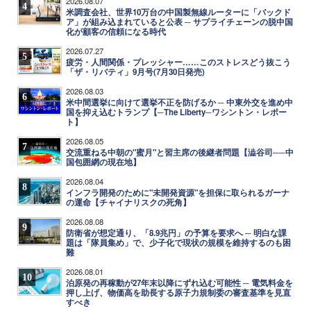
2026.08.07
4
米調査会社、世界10万台の中国製無線ルーターに「バックド
ア」が組み込まれていると公表 ─ サプライチェーンの脱中国
化が顧客の信頼になる時代
2026.07.27
5
疲労・人間関係・プレッシャー……このストレスどう抜こう
「ザ・リバティ」9月号(7月30日発売)
2026.08.03
6
米中間選挙に向けて選挙不正を防げるか ─ 中東外交を進め中
国を抑え込むトランプ【─The Liberty─ワシントン・レポー
ト】
2026.08.05
7
交流重ねる中朝の"蜜月"と習主席の後継者問題【澁谷司──中
国包囲網の現在地】
2026.08.04
8
インフラ開発のために"未開発資源"を担保に取られるガーナ
の運命【チャイナリスクの死角】
2026.08.08
9
防衛省が想定通り、「8.9兆円」の予算を要求へ ─ 明白な課
題は「隊員集め」で、少子化で現状の規模を維持するのも困
難
2026.08.01
10
泊原発の再稼動が27年末以降にずれ込む可能性 ─ 電気料金を
押し上げ、物価高を助長する原子力規制委の審査基準を見直
すべき