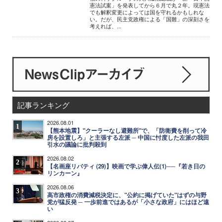
憲法試案」を発表してから６月で丸２年。現憲法
でも解釈変更によっては国を守れるかもしれな
い。だが、民主党政権による「国難」の深刻さを
考えれば、...
記事ランキング
2026.08.01
1
【熊本地震】"クーラーなし避難所"で、「防衛費を削って冷
房を設置しろ」と主張する左派 ─ 中国に忖度した左派の我田
引水の議論に批判殺到
2026.08.02
2
【名画座リバティ (29)】映画で学ぶ偉人伝(1)──『若き日の
リンカーン』
2026.08.06
3
高市政権の消費減税決定に、"公約に掲げていた"はずの与野
党が猛反発 ─ 一歩前進ではあるが「小さな政府」にはほど遠
い