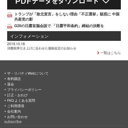
トランプが「敗北宣言」をしない理由「不正選挙」疑惑に 中国
共産党の影
G20の日露首脳会談で 「日露平和条約」締結の決断を
インフォメーション
2019.10.18
消費税率引き上げに合わせた価格改定のお知らせ
一覧はこちら
ザ・リバティWebについて
有料購読
退会
プライバシーポリシー
訂正・おわび
FAQ よくある質問
ご利用環境
会社案内
お問い合わせ
subscribe