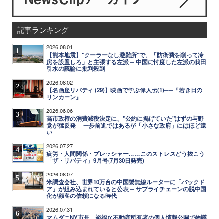
記事ランキング
2026.08.01
1
【熊本地震】"クーラーなし避難所"で、「防衛費を削って冷
房を設置しろ」と主張する左派 ─ 中国に忖度した左派の我田
引水の議論に批判殺到
2026.08.02
2
【名画座リバティ (29)】映画で学ぶ偉人伝(1)──『若き日の
リンカーン』
2026.08.06
3
高市政権の消費減税決定に、"公約に掲げていた"はずの与野
党が猛反発 ─ 一歩前進ではあるが「小さな政府」にはほど遠
い
2026.07.27
4
疲労・人間関係・プレッシャー……このストレスどう抜こう
「ザ・リバティ」9月号(7月30日発売)
2026.08.07
5
米調査会社、世界10万台の中国製無線ルーターに「バックド
ア」が組み込まれていると公表 ─ サプライチェーンの脱中国
化が顧客の信頼になる時代
2026.07.31
6
マムダニNY市長、裕福な不動産所有者の個人情報公開で物議