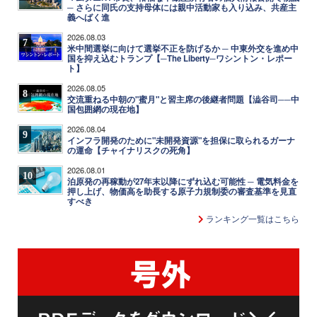
─ さらに同氏の支持母体には親中活動家も入り込み、共産主
義へばく進
2026.08.03
7
米中間選挙に向けて選挙不正を防げるか ─ 中東外交を進め中
国を抑え込むトランプ【─The Liberty─ワシントン・レポー
ト】
2026.08.05
8
交流重ねる中朝の"蜜月"と習主席の後継者問題【澁谷司──中
国包囲網の現在地】
2026.08.04
9
インフラ開発のために"未開発資源"を担保に取られるガーナ
の運命【チャイナリスクの死角】
2026.08.01
10
泊原発の再稼動が27年末以降にずれ込む可能性 ─ 電気料金を
押し上げ、物価高を助長する原子力規制委の審査基準を見直
すべき
ランキング一覧はこちら