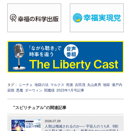
タグ：
ニーチェ
地獄の法
マルクス
死後
吉田茂
丸山眞男
地獄
瀬戸内
寂聴
悪魔
ダーウィン
閻魔様
2023年1月号記事
"スピリチュアル"の関連記事
2026.07.29
人類は殲滅されるのか── 宇宙人のうち8、9割
が人類を護っている ─ 世界でただ一つの宇宙人