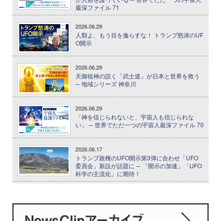
最深ファイル 71
2026.06.29
人類よ、もう目を逸らすな！ トランプ怒涛のUF
O開示
2026.06.29
天御祖神の説く「武士道」が日本と世界を救う
─ 地域シリーズ 神奈川
2026.06.29
「神を信じられないと、宇宙人も信じられな
い」 ─ 世界でただ一つの宇宙人最深ファイル 70
2026.06.17
トランプ政権のUFO開示第3弾に合わせ「UFO
委員会」新設が話題に ─ 「開示の加速」「UFO
科学の主流化」に期待！