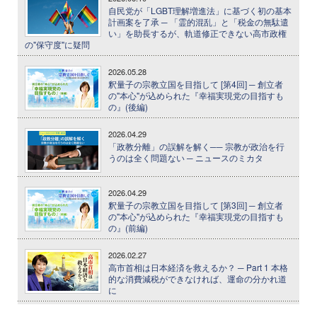
自民党が「LGBT理解増進法」に基づく初の基本
計画案を了承 ─ 「霊的混乱」と「税金の無駄遣
い」を助長するが、軌道修正できない高市政権
の"保守度"に疑問
2026.05.28
釈量子の宗教立国を目指して [第4回] ─ 創立者
の"本心"が込められた『幸福実現党の目指すも
の』(後編)
2026.04.29
「政教分離」の誤解を解く── 宗教が政治を行
うのは全く問題ない ─ ニュースのミカタ
2026.04.29
釈量子の宗教立国を目指して [第3回] ─ 創立者
の"本心"が込められた『幸福実現党の目指すも
の』(前編)
2026.02.27
高市首相は日本経済を救えるか？ ─ Part 1 本格
的な消費減税ができなければ、運命の分かれ道
に