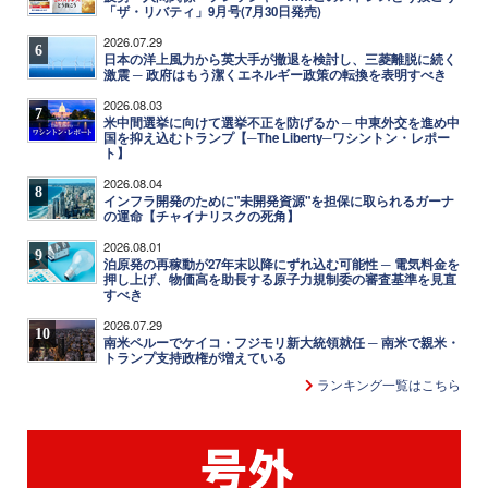
「ザ・リバティ」9月号(7月30日発売)
2026.07.29
6
日本の洋上風力から英大手が撤退を検討し、三菱離脱に続く
激震 ─ 政府はもう潔くエネルギー政策の転換を表明すべき
2026.08.03
7
米中間選挙に向けて選挙不正を防げるか ─ 中東外交を進め中
国を抑え込むトランプ【─The Liberty─ワシントン・レポー
ト】
2026.08.04
8
インフラ開発のために"未開発資源"を担保に取られるガーナ
の運命【チャイナリスクの死角】
2026.08.01
9
泊原発の再稼動が27年末以降にずれ込む可能性 ─ 電気料金を
押し上げ、物価高を助長する原子力規制委の審査基準を見直
すべき
2026.07.29
10
南米ペルーでケイコ・フジモリ新大統領就任 ─ 南米で親米・
トランプ支持政権が増えている
ランキング一覧はこちら