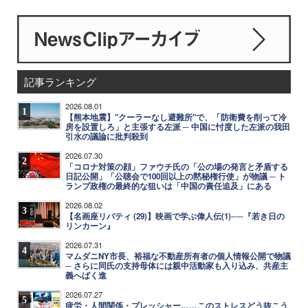
記事ランキング
2026.08.01
1
【熊本地震】"クーラーなし避難所"で、「防衛費を削って冷
房を設置しろ」と主張する左派 ─ 中国に忖度した左派の我田
引水の議論に批判殺到
2026.07.30
2
「コロナ対策の顔」ファウチ氏の「公の場の発言と矛盾する
日記公開」「公聴会で100回以上の黙秘権行使」が物議 ─ ト
ランプ政権の最終的な狙いは「中国の責任追及」にある
2026.08.02
3
【名画座リバティ (29)】映画で学ぶ偉人伝(1)──『若き日の
リンカーン』
2026.07.31
4
マムダニNY市長、裕福な不動産所有者の個人情報公開で物議
─ さらに同氏の支持母体には親中活動家も入り込み、共産主
義へばく進
2026.07.27
5
疲労・人間関係・プレッシャー……このストレスどう抜こう