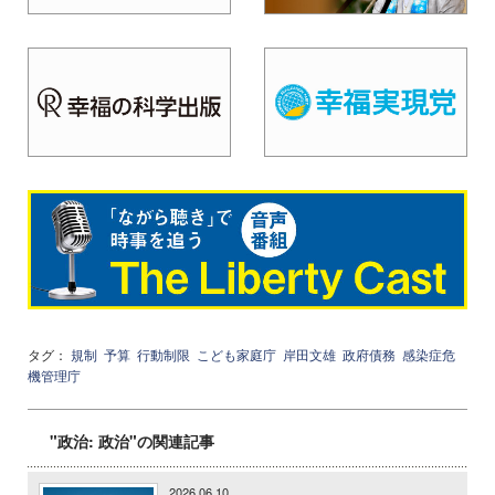
タグ：
規制
予算
行動制限
こども家庭庁
岸田文雄
政府債務
感染症危
機管理庁
"政治: 政治"の関連記事
2026.06.10