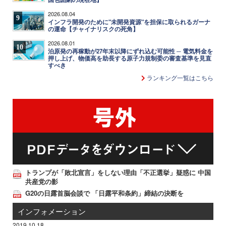
2026.08.04
9
インフラ開発のために"未開発資源"を担保に取られるガーナ
の運命【チャイナリスクの死角】
2026.08.01
10
泊原発の再稼動が27年末以降にずれ込む可能性 ─ 電気料金を
押し上げ、物価高を助長する原子力規制委の審査基準を見直
すべき
ランキング一覧はこちら
トランプが「敗北宣言」をしない理由「不正選挙」疑惑に 中国
共産党の影
G20の日露首脳会談で 「日露平和条約」締結の決断を
インフォメーション
2019.10.18