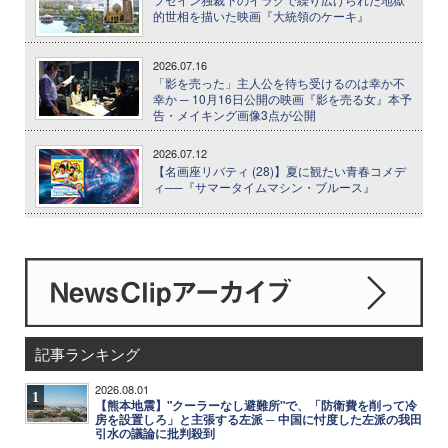
的世相を描いた映画『大統領のケーキ』
2026.07.16
「影を売った」主人公を待ち受けるのは幸か不
幸か ─ 10月16日公開の映画『影を売る女』本予
告・メイキング画像3点が公開
2026.07.12
【名画座リバティ (28)】夏に観たい青春コメデ
ィ──『サマータイムマシン・ブルース』
記事ランキング
2026.08.01
1
【熊本地震】"クーラーなし避難所"で、「防衛費を削って冷
房を設置しろ」と主張する左派 ─ 中国に忖度した左派の我田
引水の議論に批判殺到