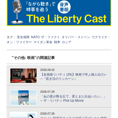
タグ：
安全保障
NATO
ザ・ファクト
オリバー・ストーン
ウクライナ・
オン・ファイヤー
マイダン革命
戦争
ロシア
"その他: 映画"の関連記事
2026.08.02
【名画座リバティ (29)】映画で学ぶ偉人伝(1)─
─『若き日のリンカーン』
2026.07.29
「あの星が降る丘で、君とまた出会いたい。」
─ ザ・リバティ Pick Up Movie
2026.07.26
フセイン独裁下のイラクで繰り広げられた地獄