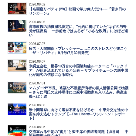
2026.08.02
2
【名画座リバティ (29)】映画で学ぶ偉人伝(1)──『若き日の
リンカーン』
2026.08.06
3
高市政権の消費減税決定に、"公約に掲げていた"はずの与野
党が猛反発 ─ 一歩前進ではあるが「小さな政府」にはほど遠
い
2026.07.27
4
疲労・人間関係・プレッシャー……このストレスどう抜こう
「ザ・リバティ」9月号(7月30日発売)
2026.08.07
5
米調査会社、世界10万台の中国製無線ルーターに「バックド
ア」が組み込まれていると公表 ─ サプライチェーンの脱中国
化が顧客の信頼になる時代
2026.07.31
6
マムダニNY市長、裕福な不動産所有者の個人情報公開で物議
─ さらに同氏の支持母体には親中活動家も入り込み、共産主
義へばく進
2026.08.03
7
米中間選挙に向けて選挙不正を防げるか ─ 中東外交を進め中
国を抑え込むトランプ【─The Liberty─ワシントン・レポー
ト】
2026.08.05
8
交流重ねる中朝の"蜜月"と習主席の後継者問題【澁谷司──中
国包囲網の現在地】