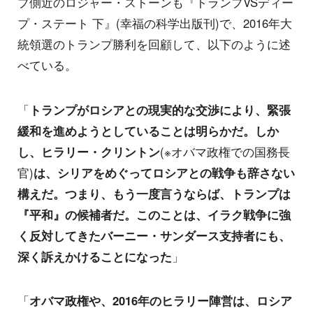
プ側近のロジャー・ストーンも『トランプVSディー
プ・ステート 下』(幸福の科学出版刊)で、2016年大
統領選のトランプ勝利を回顧して、以下のように述
べている。
「
トランプがロシアとの現実的な交渉により、緊張
緩和を進めようとしていることは明らかだ。しか
し、ヒラリー・クリントン
(※オバマ政権での国務長
官)
は、シリアをめぐってロシアとの戦争も辞さない
構えだ。つまり、もう一度言うならば、トランプは
『平和』の候補者だ。このことは、イラク戦争に強
く反対してきたバーニー・サンダース支持者にも、
深く訴えかけることになった
」
「
オバマ政権や、2016年のヒラリー陣営は、ロシア