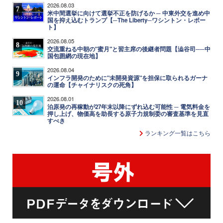
2026.08.03
7
米中間選挙に向けて選挙不正を防げるか ─ 中東外交を進め中
国を抑え込むトランプ【─The Liberty─ワシントン・レポー
ト】
2026.08.05
8
交流重ねる中朝の"蜜月"と習主席の後継者問題【澁谷司──中
国包囲網の現在地】
2026.08.04
9
インフラ開発のために"未開発資源"を担保に取られるガーナ
の運命【チャイナリスクの死角】
2026.08.01
10
泊原発の再稼動が27年末以降にずれ込む可能性 ─ 電気料金を
押し上げ、物価高を助長する原子力規制委の審査基準を見直
すべき
ランキング一覧はこちら