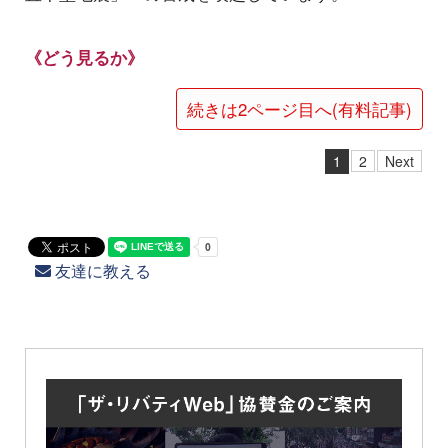
《どう見るか》
続きは2ページ目へ(有料記事)
1
2
Next
友達に教える