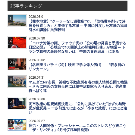
記事ランキング
2026.08.01
1
【熊本地震】"クーラーなし避難所"で、「防衛費を削って冷
房を設置しろ」と主張する左派 ─ 中国に忖度した左派の我田
引水の議論に批判殺到
2026.07.30
2
「コロナ対策の顔」ファウチ氏の「公の場の発言と矛盾する
日記公開」「公聴会で100回以上の黙秘権行使」が物議 ─ ト
ランプ政権の最終的な狙いは「中国の責任追及」にある
2026.08.02
3
【名画座リバティ (29)】映画で学ぶ偉人伝(1)──『若き日の
リンカーン』
2026.07.31
4
マムダニNY市長、裕福な不動産所有者の個人情報公開で物議
─ さらに同氏の支持母体には親中活動家も入り込み、共産主
義へばく進
2026.08.06
5
高市政権の消費減税決定に、"公約に掲げていた"はずの与野
党が猛反発 ─ 一歩前進ではあるが「小さな政府」にはほど遠
い
2026.07.27
6
疲労・人間関係・プレッシャー……このストレスどう抜こう
「ザ・リバティ」9月号(7月30日発売)