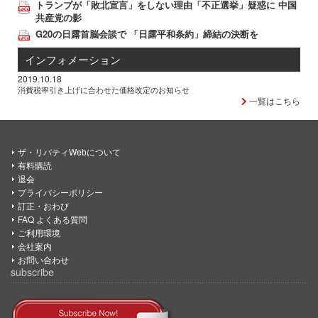
トランプが「敗北宣言」をしない理由「不正選挙」疑惑に 中国
共産党の影
G20の日露首脳会談で 「日露平和条約」締結の決断を
インフォメーション
2019.10.18
消費税率引き上げに合わせた価格改定のお知らせ
一覧はこちら
ザ・リバティWebについて
有料購読
退会
プライバシーポリシー
訂正・おわび
FAQ よくある質問
ご利用環境
会社案内
お問い合わせ
subscribe