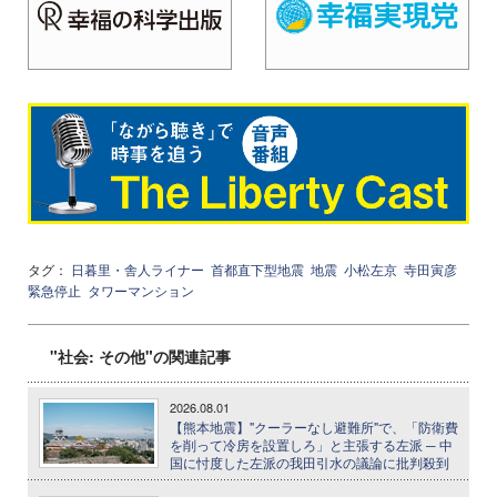
タグ：
日暮里・舎人ライナー
首都直下型地震
地震
小松左京
寺田寅彦
緊急停止
タワーマンション
"社会: その他"の関連記事
2026.08.01
【熊本地震】"クーラーなし避難所"で、「防衛費
を削って冷房を設置しろ」と主張する左派 ─ 中
国に忖度した左派の我田引水の議論に批判殺到