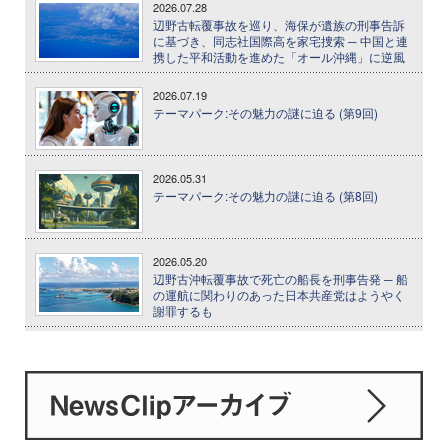
2026.07.28
辺野古転覆事故を巡り、海保が遺族の刑事告訴
に基づき、同志社国際高を家宅捜索 ─ 中国と連
携した平和活動を進めた「オール沖縄」に逆風
2026.07.19
テーマパーク:その魅力の謎に迫る (第9回)
2026.05.31
テーマパーク:その魅力の謎に迫る (第8回)
2026.05.20
辺野古沖転覆事故で死亡の船長を刑事告発 ─ 船
の運航に関わりのあった日本共産党はようやく
謝罪するも