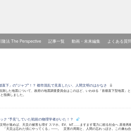
隆法 The Perspective
記事一覧
動画・未来編集
よくある質
都直下」の"ジャブ"！？ 都市混乱で見直したい、人間文明のはかなさ
観測した地震について、政府の地震調査委員会はこのほど、いわゆる「首都直下型地震」と
たと指摘しました。
ック “予見”していた戦前の物理学者がいた！？
文明が進めば、天災の被害も増す スマホ、EV、IoT……ますます電力に頼る社会へ 原発再
を 「天災は忘れた頃にやってくる」――。 災害の周期と、人間の忘れっぽさ。この兼ね