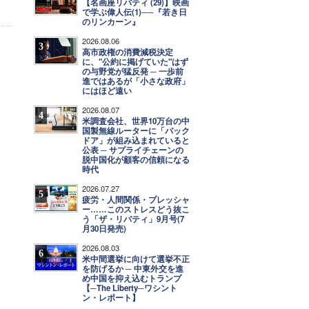
【名画座リバティ (29)】映画
で学ぶ偉人伝(1)──『若き日
のリンカーン』
2026.08.06
3
高市政権の消費減税決定
に、"公約に掲げていた"はず
の与野党が猛反発 ─ 一歩前
進ではあるが「小さな政府」
にはほど遠い
2026.08.07
4
米調査会社、世界10万台の中
国製無線ルーターに「バック
ドア」が組み込まれていると
公表 ─ サプライチェーンの
脱中国化が顧客の信頼になる
時代
2026.07.27
5
疲労・人間関係・プレッシャ
ー……このストレスどう抜こ
う「ザ・リバティ」9月号(7
月30日発売)
2026.08.03
6
米中間選挙に向けて選挙不正
を防げるか ─ 中東外交を進
め中国を抑え込むトランプ
【─The Liberty─ワシント
ン・レポート】