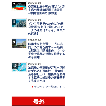
2026.08.05
7
交流重ねる中朝の"蜜月"と習
主席の後継者問題【澁谷司─
─中国包囲網の現在地】
2026.08.04
8
インフラ開発のために"未開
発資源"を担保に取られるガ
ーナの運命【チャイナリスク
の死角】
2026.08.08
9
防衛省が想定通り、「8.9兆
円」の予算を要求へ ─ 明白
な課題は「隊員集め」で、少
子化で現状の規模を維持する
のも困難
2026.08.01
10
泊原発の再稼動が27年末以降
にずれ込む可能性 ─ 電気料
金を押し上げ、物価高を助長
する原子力規制委の審査基準
を見直すべき
ランキング一覧はこちら