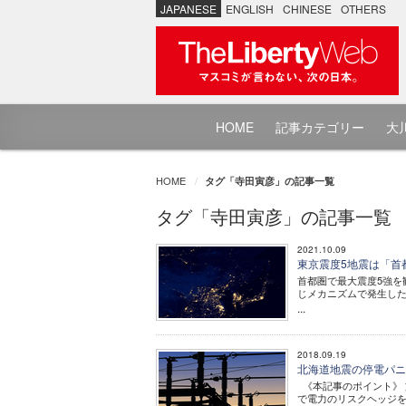
JAPANESE
ENGLISH
CHINESE
OTHERS
HOME
記事カテゴリー
大川
HOME
タグ「寺田寅彦」の記事一覧
タグ「寺田寅彦」の記事一覧
2021.10.09
東京震度5地震は「首
首都圏で最大震度5強を
じメカニズムで発生し
...
2018.09.19
北海道地震の停電パニ
《本記事のポイント》 
で電力のリスクヘッジ