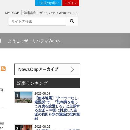
ご支援のお願い
ログイン
MY PAGE
有料購読
ザ・リバティWebについて
問
ようこそザ・リバティWebへ
記事ランキング
同
2026.08.01
1
【熊本地震】"クーラーなし
避難所"で、「防衛費を削っ
て冷房を設置しろ」と主張す
る左派 ─ 中国に忖度した左
派の我田引水の議論に批判殺
到
稼動
2026.08.02
合い
2