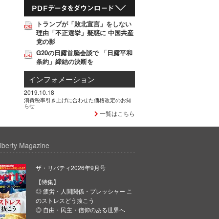
トランプが「敗北宣言」をしない
理由「不正選挙」疑惑に 中国共産
党の影
G20の日露首脳会談で 「日露平和
条約」締結の決断を
インフォメーション
2019.10.18
消費税率引き上げに合わせた価格改定のお知
らせ
一覧はこちら
iberty Magazine
ザ・リバティ2026年9月号
【特集】
◎ 疲労・人間関係・プレッシャー こ
のストレスどう抜こう
◎ 自由・民主・信仰のある世界へ