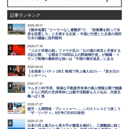
記事ランキング
2026.08.01
1
【熊本地震】"クーラーなし避難所"で、「防衛費を削って冷
房を設置しろ」と主張する左派 ─ 中国に忖度した左派の我田
引水の議論に批判殺到
2026.07.30
2
「コロナ対策の顔」ファウチ氏の「公の場の発言と矛盾する
日記公開」「公聴会で100回以上の黙秘権行使」が物議 ─ ト
ランプ政権の最終的な狙いは「中国の責任追及」にある
2026.08.02
3
【名画座リバティ (29)】映画で学ぶ偉人伝(1)──『若き日の
リンカーン』
2026.07.31
4
マムダニNY市長、裕福な不動産所有者の個人情報公開で物議
─ さらに同氏の支持母体には親中活動家も入り込み、共産主
義へばく進
2026.07.27
5
疲労・人間関係・プレッシャー……このストレスどう抜こう
「ザ・リバティ」9月号(7月30日発売)
2026.07.29
6
日本の洋上風力から英大手が撤退を検討し、三菱離脱に続く