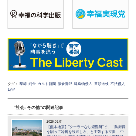
タグ：
棄却
罰金
カルト新聞
藤倉善郎
建造物侵入
書類送検
不法侵入
妨害
"社会: その他"の関連記事
2026.08.01
【熊本地震】"クーラーなし避難所"で、「防衛費
を削って冷房を設置しろ」と主張する左派 ─ 中