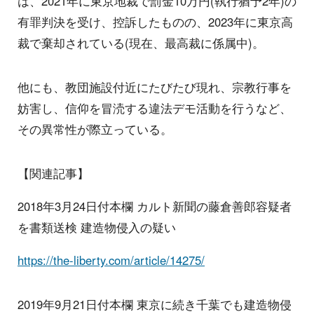
は、2021年に東京地裁で罰金10万円(執行猶予2年)の
有罪判決を受け、控訴したものの、2023年に東京高
裁で棄却されている(現在、最高裁に係属中)。
他にも、教団施設付近にたびたび現れ、宗教行事を
妨害し、信仰を冒涜する違法デモ活動を行うなど、
その異常性が際立っている。
【関連記事】
2018年3月24日付本欄 カルト新聞の藤倉善郎容疑者
を書類送検 建造物侵入の疑い
https://the-liberty.com/article/14275/
2019年9月21日付本欄 東京に続き千葉でも建造物侵