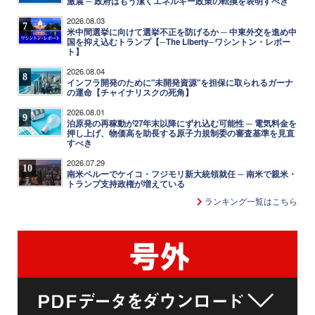
激震 ─ 政府はもう潔くエネルギー政策の転換を表明すべき
2026.08.03
7
米中間選挙に向けて選挙不正を防げるか ─ 中東外交を進め中
国を抑え込むトランプ【─The Liberty─ワシントン・レポー
ト】
2026.08.04
8
インフラ開発のために"未開発資源"を担保に取られるガーナ
の運命【チャイナリスクの死角】
2026.08.01
9
泊原発の再稼動が27年末以降にずれ込む可能性 ─ 電気料金を
押し上げ、物価高を助長する原子力規制委の審査基準を見直
すべき
2026.07.29
10
南米ペルーでケイコ・フジモリ新大統領就任 ─ 南米で親米・
トランプ支持政権が増えている
ランキング一覧はこちら