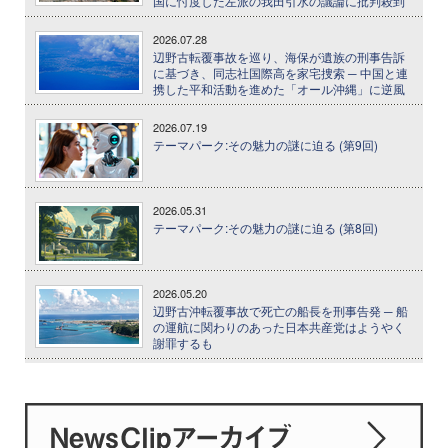
国に忖度した左派の我田引水の議論に批判殺到
2026.07.28
辺野古転覆事故を巡り、海保が遺族の刑事告訴
に基づき、同志社国際高を家宅捜索 ─ 中国と連
携した平和活動を進めた「オール沖縄」に逆風
2026.07.19
テーマパーク:その魅力の謎に迫る (第9回)
2026.05.31
テーマパーク:その魅力の謎に迫る (第8回)
2026.05.20
辺野古沖転覆事故で死亡の船長を刑事告発 ─ 船
の運航に関わりのあった日本共産党はようやく
謝罪するも