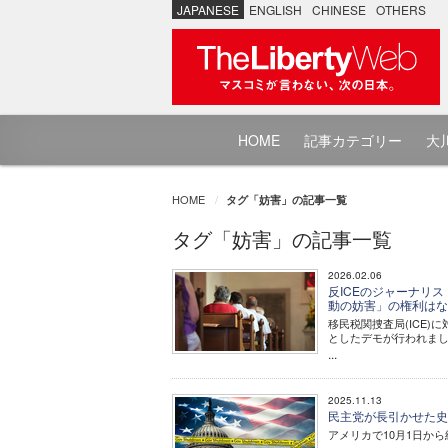
JAPANESE
ENGLISH
CHINESE
OTHERS
HOME
記事カテゴリー
大川
HOME
タグ「妨害」の記事一覧
タグ「妨害」の記事一覧
2026.02.06
反ICEのジャーナリ
動の妨害」の権利は
移民税関捜査局(ICE
としたデモが行われま
...
2025.11.13
民主党が長引かせた史
アメリカで10月1日か