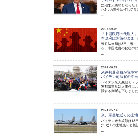
次期米大統領となったト
た2つの事件は打ち切り
...
2024.09.04
「中国政府の代理人」
本政府は無策のまま
米司法当局は3日、米ニ
を、中国政府の秘密の
...
2024.06.29
米連邦最高裁が議事堂
バイデン司法省の不
バイデン米大統領とトラ
連邦議事堂乱入事件にお
限する判断を下しまし
...
2024.05.14
米、軍基地近くの土地
バイデン米大統領は13
州)近くの土地売却と施
...