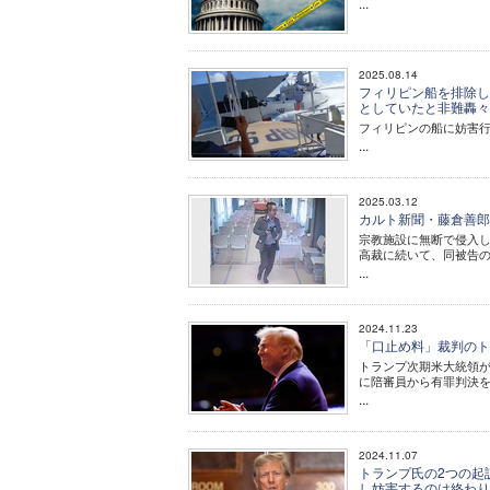
...
2025.08.14
フィリピン船を排除し
としていたと非難轟
フィリピンの船に妨害行
...
2025.03.12
カルト新聞・藤倉善郎
宗教施設に無断で侵入し
高裁に続いて、同被告の
...
2024.11.23
「口止め料」裁判のト
トランプ次期米大統領が
に陪審員から有罪判決
...
2024.11.07
トランプ氏の2つの起
し妨害するのは終わ