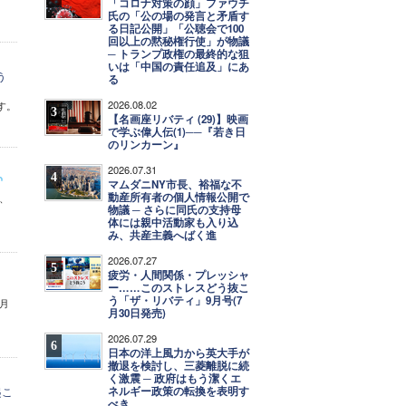
「コロナ対策の顔」ファウチ
氏の「公の場の発言と矛盾す
る日記公開」「公聴会で100
回以上の黙秘権行使」が物議
─ トランプ政権の最終的な狙
いは「中国の責任追及」にあ
う
る
2026.08.02
す。
3
【名画座リバティ (29)】映画
で学ぶ偉人伝(1)──『若き日
のリンカーン』
2026.07.31
4
マムダニNY市長、裕福な不
動産所有者の個人情報公開で
、
物議 ─ さらに同氏の支持母
体には親中活動家も入り込
み、共産主義へばく進
2026.07.27
5
疲労・人間関係・プレッシャ
ー……このストレスどう抜こ
う「ザ・リバティ」9月号(7
月
月30日発売)
2026.07.29
6
日本の洋上風力から英大手が
撤退を検討し、三菱離脱に続
く激震 ─ 政府はもう潔くエ
ネルギー政策の転換を表明す
起こ
べき