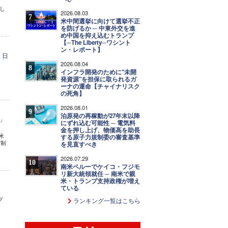
し
2026.08.03
7
米中間選挙に向けて選挙不正
を防げるか ─ 中東外交を進
め中国を抑え込むトランプ
【─The Liberty─ワシント
ン・レポート】
、日
2026.08.04
8
インフラ開発のために"未開
発資源"を担保に取られるガ
ーナの運命【チャイナリスク
の死角】
2026.08.01
9
泊原発の再稼動が27年末以降
」
にずれ込む可能性 ─ 電気料
金を押し上げ、物価高を助長
米
する原子力規制委の審査基準
を制
を見直すべき
2026.07.29
10
南米ペルーでケイコ・フジモ
リ新大統領就任 ─ 南米で親
米・トランプ支持政権が増え
ている
グ
ランキング一覧はこちら