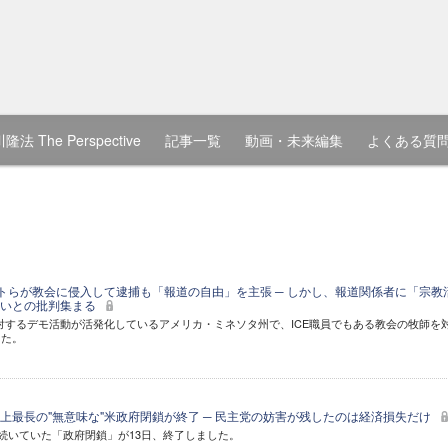
隆法 The Perspective
記事一覧
動画・未来編集
よくある質
ストらが教会に侵入して逮捕も「報道の自由」を主張 ─ しかし、報道関係者に「宗教
ないとの批判集まる
)に対するデモ活動が活発化しているアメリカ・ミネソタ州で、ICE職員でもある教会の牧師を
した。
上最長の"無意味な"米政府閉鎖が終了 ─ 民主党の妨害が残したのは経済損失だけ
ら続いていた「政府閉鎖」が13日、終了しました。