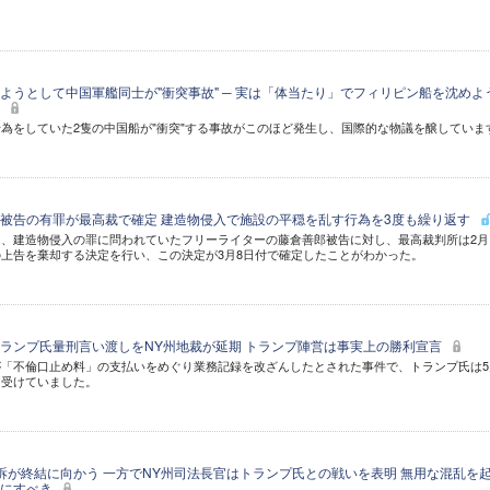
ようとして中国軍艦同士が"衝突事故" ─ 実は「体当たり」でフィリピン船を沈めよ
々
為をしていた2隻の中国船が"衝突"する事故がこのほど発生し、国際的な物議を醸していま
被告の有罪が最高裁で確定 建造物侵入で施設の平穏を乱す行為を3度も繰り返す
、建造物侵入の罪に問われていたフリーライターの藤倉善郎被告に対し、最高裁判所は2月
上告を棄却する決定を行い、この決定が3月8日付で確定したことがわかった。
ランプ氏量刑言い渡しをNY州地裁が延期 トランプ陣営は事実上の勝利宣言
「不倫口止め料」の支払いをめぐり業務記録を改ざんしたとされた事件で、トランプ氏は5
を受けていました。
訴が終結に向かう 一方でNY州司法長官はトランプ氏との戦いを表明 無用な混乱を
りにすべき