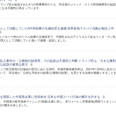
ランプ氏が起訴された4つの刑事事件のうち、司法省のジャック・スミス特別検察官が起訴
になる可能性が高まっています。
として活動していたNY州知事の元補佐官を逮捕 世界各地でスパイ活動が相次ぐ中
ューヨーク州のホークル知事の元補佐官で、中国生まれのアメリカ人であるリンダ・サン氏
代理人として活動していた疑いで逮捕・起訴しました。
乱入事件の「公務執行妨害罪」での起訴は不適切と判断 トランプ氏も「大きな勝利
当な起訴の被害は甚大
ンプ前大統領の討論会の翌日にあたる28日、米連邦最高裁判所は、2021年1月6日に起きた
いて、司法省が「公的な手続きの妨害(公務執行妨害)」を罪とする法律を根拠とすること
た。
を買収した中国系企業に売却命令 日本も中国スパイ行為の横行を許すな
日、中国系の暗号資産マイニング(採掘)企業に対し、米ウォーレン空軍基地(西部ワイオミン
設の撤去を命じました。