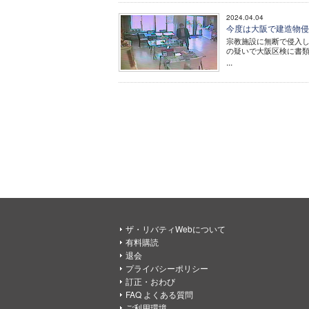
2024.04.04
今度は大阪で建造物侵
宗教施設に無断で侵入し
の疑いで大阪区検に書
...
ザ・リバティWebについて
有料購読
退会
プライバシーポリシー
訂正・おわび
FAQ よくある質問
ご利用環境