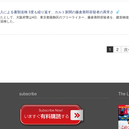
入による書類送検 3度も繰り返す、カルト新聞の藤倉善郎容疑者の異常さ
たとして、大阪府警は4日、東京都葛飾区のフリーライター、藤倉善郎容疑者を、建造物侵
類送検した。
1
2
次
subscribe
The L