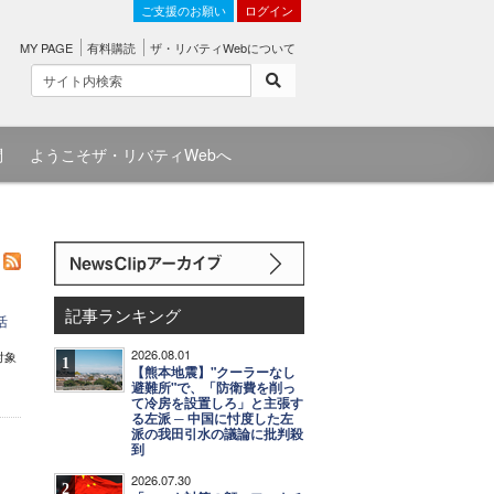
ご支援のお願い
ログイン
MY PAGE
有料購読
ザ・リバティWebについて
問
ようこそザ・リバティWebへ
記事ランキング
活
2026.08.01
対象
1
【熊本地震】"クーラーなし
避難所"で、「防衛費を削っ
て冷房を設置しろ」と主張す
る左派 ─ 中国に忖度した左
派の我田引水の議論に批判殺
到
2026.07.30
2