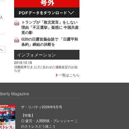
入
トランプが「敗北宣言」をしない
理由「不正選挙」疑惑に 中国共産
党の影
G20の日露首脳会談で 「日露平和
条約」締結の決断を
へ
インフォメーション
2019.10.18
消費税率引き上げに合わせた価格改定のお知
らせ
一覧はこちら
iberty Magazine
ザ・リバティ2026年9月号
【特集】
◎ 疲労・人間関係・プレッシャー こ
のストレスどう抜こう