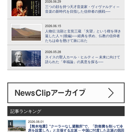
2026.06.29
三つの顔を持つ天才音楽家・ヴィヴァルディ ─
音楽の新時代を目指した信仰者の挑戦──
2026.06.15
人物伝 法顕と玄奘三蔵 「失望」という楔を弾き
返した人々(後編)──経典を求め、仏教の信仰者
たちは命を懸けて旅に出た
2026.05.28
スイスの聖人カール・ヒルティ ─ 未来に向けて
語られた「幸福論」の真意を探る──
記事ランキング
2026.08.01
1
【熊本地震】"クーラーなし避難所"で、「防衛費を削って冷
房を設置しろ」と主張する左派 ─ 中国に忖度した左派の我田