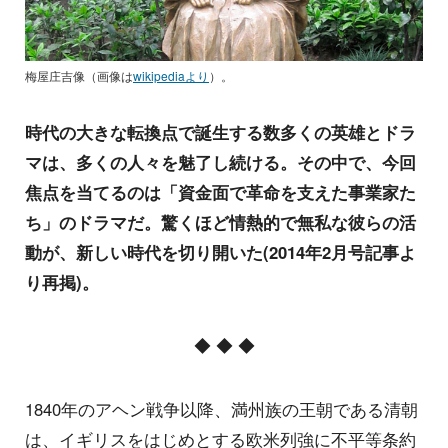
梅屋庄吉像（画像は
wikipediaより
）。
時代の大きな転換点で誕生する数多くの英雄とドラ
マは、多くの人々を魅了し続ける。その中で、今回
焦点を当てるのは「資金面で革命を支えた事業家た
ち」のドラマだ。驚くほど情熱的で無私な彼らの活
動が、新しい時代を切り開いた(2014年2月号記事よ
り再掲)。
◆ ◆ ◆
1840年のアヘン戦争以降、満州族の王朝である清朝
は、イギリスをはじめとする欧米列強に不平等条約