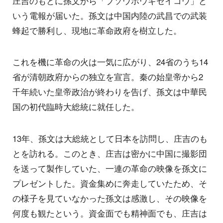
庄吉のもとに孫文から「ブソウホウキセイコウ」と
いう電報が届いた。孫文は中国内陸の武昌での武装
蜂起で勝利し、現地に革命政府を樹立した。
これを機に革命の火は一気に広がり、24省のうち14
省が清朝政府からの独立を宣言。秦の始皇帝から2
千年続いた皇帝政治が終わりを告げ、孫文は中華民
国の初代臨時大総統に就任した。
13年、孫文は大総統として日本を訪問し、庄吉のも
とを訪れる。このとき、庄吉は密かに中国に撮影団
を送って製作していた、一連の革命の映像を孫文に
プレゼントした。資金集めに奔走していたため、そ
の様子を見ていなかった孫文は感激し、その映像を
何度も観たという。資金面でも精神面でも、庄吉は