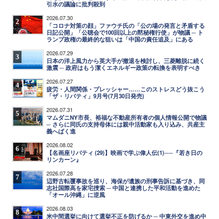
引水の議論に批判殺到
2026.07.30
2
「コロナ対策の顔」ファウチ氏の「公の場の発言と矛盾する
日記公開」「公聴会で100回以上の黙秘権行使」が物議 ─ ト
ランプ政権の最終的な狙いは「中国の責任追及」にある
2026.07.29
3
日本の洋上風力から英大手が撤退を検討し、三菱離脱に続く
激震 ─ 政府はもう潔くエネルギー政策の転換を表明すべき
2026.07.27
4
疲労・人間関係・プレッシャー……このストレスどう抜こう
「ザ・リバティ」9月号(7月30日発売)
2026.07.31
5
マムダニNY市長、裕福な不動産所有者の個人情報公開で物議
─ さらに同氏の支持母体には親中活動家も入り込み、共産主
義へばく進
2026.08.02
6
【名画座リバティ (29)】映画で学ぶ偉人伝(1)──『若き日の
リンカーン』
2026.07.28
7
辺野古転覆事故を巡り、海保が遺族の刑事告訴に基づき、同
志社国際高を家宅捜索 ─ 中国と連携した平和活動を進めた
「オール沖縄」に逆風
2026.08.03
8
米中間選挙に向けて選挙不正を防げるか ─ 中東外交を進め中