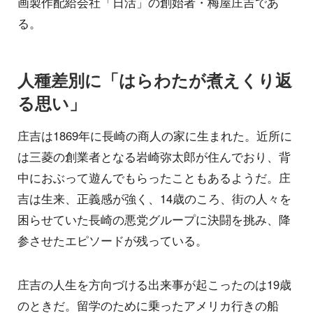
画製作配給会社「日活」の創始者・梅屋庄吉であ
る。
人種差別に「はらわたが煮えくり返
る思い」
庄吉は1869年に長崎の商人の家に生まれた。近所に
は三菱の創業者となる岩崎弥太郎が住んでおり、背
中におぶって遊んでもらったこともあるようだ。庄
吉は生来、正義感が強く、14歳のころ、街の人々を
困らせていた長崎の悪党グループに決闘を挑み、降
参させたエピソードが残っている。
庄吉の人生を方向づける出来事が起こったのは19歳
のときだ。留学のために乗ったアメリカ行きの船