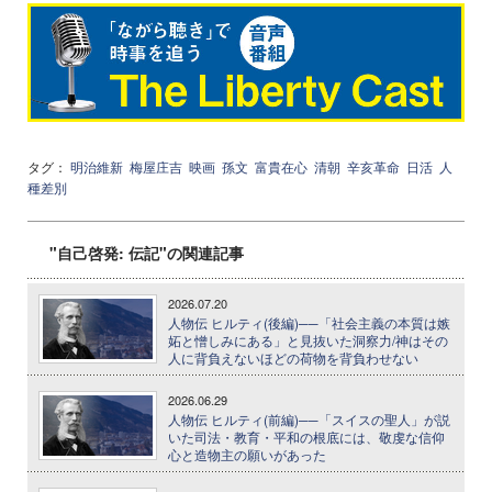
タグ：
明治維新
梅屋庄吉
映画
孫文
富貴在心
清朝
辛亥革命
日活
人
種差別
"自己啓発: 伝記"の関連記事
2026.07.20
人物伝 ヒルティ(後編)──「社会主義の本質は嫉
妬と憎しみにある」と見抜いた洞察力/神はその
人に背負えないほどの荷物を背負わせない
2026.06.29
人物伝 ヒルティ(前編)──「スイスの聖人」が説
いた司法・教育・平和の根底には、敬虔な信仰
心と造物主の願いがあった