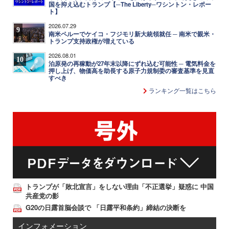
国を抑え込むトランプ【─The Liberty─ワシントン・レポー
ト】
2026.07.29
9
南米ペルーでケイコ・フジモリ新大統領就任 ─ 南米で親米・
トランプ支持政権が増えている
2026.08.01
10
泊原発の再稼動が27年末以降にずれ込む可能性 ─ 電気料金を
押し上げ、物価高を助長する原子力規制委の審査基準を見直
すべき
ランキング一覧はこちら
トランプが「敗北宣言」をしない理由「不正選挙」疑惑に 中国
共産党の影
G20の日露首脳会談で 「日露平和条約」締結の決断を
インフォメーション