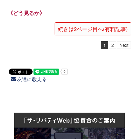
《どう見るか》
続きは2ページ目へ(有料記事)
1
2
Next
友達に教える