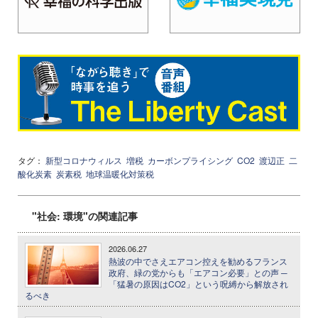
タグ：
新型コロナウィルス
増税
カーボンプライシング
CO2
渡辺正
二
酸化炭素
炭素税
地球温暖化対策税
"社会: 環境"の関連記事
2026.06.27
熱波の中でさえエアコン控えを勧めるフランス
政府、緑の党からも「エアコン必要」との声 ─
「猛暑の原因はCO2」という呪縛から解放され
るべき