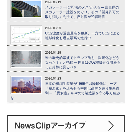
2026.06.19
メガソーラーに"司法のメス"が入る ─ 奈良県の
メガソーラー建設をめぐり、初の「開発許可の
取り消し」判決で、反対派が逆転勝訴
2026.03.25
CO2濃度が過去最高を更新、一方でCO2による
地球緑化も過去最高で進行中
2026.01.28
米の歴史的寒波でトランプ氏も「温暖化はどう
なった？」と指摘 ─ 世界はCO2温暖化仮説をも
っと冷静に見るべき
2026.01.23
日本の粗鋼生産量が1969年以降最低に、一方
「脱炭素」を遅らせる中国は高炉を造り生産過
剰 ─ 「脱炭素」をやめて製造業を守る取り組み
を