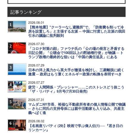
記事ランキング
2026.08.01
1
【熊本地震】"クーラーなし避難所"で、「防衛費を削って冷
房を設置しろ」と主張する左派 ─ 中国に忖度した左派の我田
引水の議論に批判殺到
2026.07.30
2
「コロナ対策の顔」ファウチ氏の「公の場の発言と矛盾する
日記公開」「公聴会で100回以上の黙秘権行使」が物議 ─ ト
ランプ政権の最終的な狙いは「中国の責任追及」にある
2026.07.29
3
日本の洋上風力から英大手が撤退を検討し、三菱離脱に続く
激震 ─ 政府はもう潔くエネルギー政策の転換を表明すべき
2026.07.27
4
疲労・人間関係・プレッシャー……このストレスどう抜こう
「ザ・リバティ」9月号(7月30日発売)
2026.07.31
5
マムダニNY市長、裕福な不動産所有者の個人情報公開で物議
─ さらに同氏の支持母体には親中活動家も入り込み、共産主
義へばく進
2026.08.02
6
【名画座リバティ (29)】映画で学ぶ偉人伝(1)──『若き日の
リンカーン』