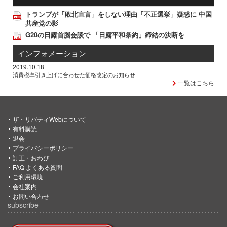
トランプが「敗北宣言」をしない理由「不正選挙」疑惑に 中国
共産党の影
G20の日露首脳会談で 「日露平和条約」締結の決断を
インフォメーション
2019.10.18
消費税率引き上げに合わせた価格改定のお知らせ
一覧はこちら
ザ・リバティWebについて
有料購読
退会
プライバシーポリシー
訂正・おわび
FAQ よくある質問
ご利用環境
会社案内
お問い合わせ
subscribe