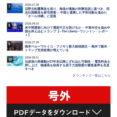
2026.07.28
7
辺野古転覆事故を巡り、海保が遺族の刑事告訴に基づき、同
志社国際高を家宅捜索 ─ 中国と連携した平和活動を進めた
「オール沖縄」に逆風
2026.08.03
8
米中間選挙に向けて選挙不正を防げるか ─ 中東外交を進め中
国を抑え込むトランプ【─The Liberty─ワシントン・レポー
ト】
2026.07.29
9
南米ペルーでケイコ・フジモリ新大統領就任 ─ 南米で親米・
トランプ支持政権が増えている
2026.08.01
10
泊原発の再稼動が27年末以降にずれ込む可能性 ─ 電気料金を
押し上げ、物価高を助長する原子力規制委の審査基準を見直
すべき
ランキング一覧はこちら