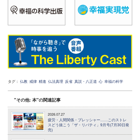
タグ：
仏教
戒律
精進
仏法真理
反省
真説・八正道
心
幸福の科学
"その他: 本"の関連記事
2026.07.27
疲労・人間関係・プレッシャー……このストレ
スどう抜こう「ザ・リバティ」9月号(7月30日発
売)