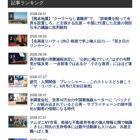
記事ランキング
2026.08.01
1
【熊本地震】"クーラーなし避難所"で、「防衛費を削って冷
房を設置しろ」と主張する左派 ─ 中国に忖度した左派の我田
引水の議論に批判殺到
2026.08.02
2
【名画座リバティ (29)】映画で学ぶ偉人伝(1)──『若き日の
リンカーン』
2026.08.06
3
高市政権の消費減税決定に、"公約に掲げていた"はずの与野
党が猛反発 ─ 一歩前進ではあるが「小さな政府」にはほど遠
い
2026.07.27
4
疲労・人間関係・プレッシャー……このストレスどう抜こう
「ザ・リバティ」9月号(7月30日発売)
2026.08.07
5
米調査会社、世界10万台の中国製無線ルーターに「バックド
ア」が組み込まれていると公表 ─ サプライチェーンの脱中国
化が顧客の信頼になる時代
2026.07.31
6
マムダニNY市長、裕福な不動産所有者の個人情報公開で物議
─ さらに同氏の支持母体には親中活動家も入り込み、共産主
義へばく進
2026.08.03