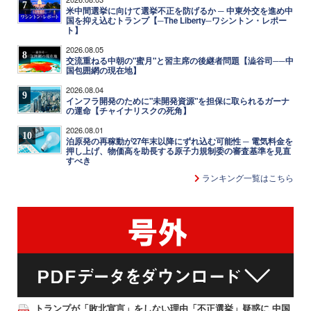
7
米中間選挙に向けて選挙不正を防げるか ─ 中東外交を進め中
国を抑え込むトランプ【─The Liberty─ワシントン・レポー
ト】
2026.08.05
8
交流重ねる中朝の"蜜月"と習主席の後継者問題【澁谷司──中
国包囲網の現在地】
2026.08.04
9
インフラ開発のために"未開発資源"を担保に取られるガーナ
の運命【チャイナリスクの死角】
2026.08.01
10
泊原発の再稼動が27年末以降にずれ込む可能性 ─ 電気料金を
押し上げ、物価高を助長する原子力規制委の審査基準を見直
すべき
ランキング一覧はこちら
トランプが「敗北宣言」をしない理由「不正選挙」疑惑に 中国