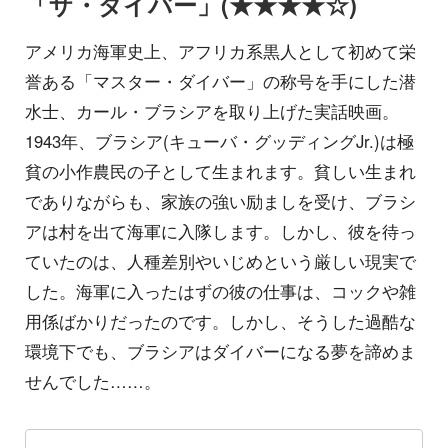
「ザ・ダイバー」(★★★★☆)
アメリカ海軍史上、アフリカ系黒人として初めて栄
誉ある「マスター・ダイバー」の称号を手にした潜
水士、カール・ブラシアを取り上げた実話映画。
1943年、ブラシア(キューバ・グッディングJr.)は極
貧の小作農民の子として生まれます。貧しい生まれ
でありながらも、家族の強い励ましを受け、ブラシ
アは村を出て海軍に入隊します。しかし、彼を待っ
ていたのは、人種差別やいじめという厳しい現実で
した。海軍に入ったはずの彼の仕事は、コックや雑
用係ばかりだったのです。しかし、そうした過酷な
環境下でも、ブラシアはダイバーになる夢を諦めま
せんでした……。