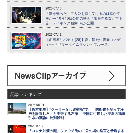
2026.07.16
「影を売った」主人公を待ち受けるのは幸か不
幸か ─ 10月16日公開の映画『影を売る女』本予
告・メイキング画像3点が公開
2026.07.12
【名画座リバティ (28)】夏に観たい青春コメデ
ィ──『サマータイムマシン・ブルース』
記事ランキング
2026.08.01
1
【熊本地震】"クーラーなし避難所"で、「防衛費を削って冷
房を設置しろ」と主張する左派 ─ 中国に忖度した左派の我田
引水の議論に批判殺到
2026.07.30
2
「コロナ対策の顔」ファウチ氏の「公の場の発言と矛盾する