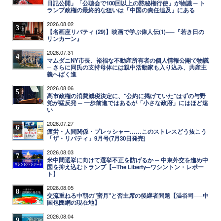
日記公開」「公聴会で100回以上の黙秘権行使」が物議 ─ ト
ランプ政権の最終的な狙いは「中国の責任追及」にある
2026.08.02
3
【名画座リバティ (29)】映画で学ぶ偉人伝(1)──『若き日の
リンカーン』
2026.07.31
4
マムダニNY市長、裕福な不動産所有者の個人情報公開で物議
─ さらに同氏の支持母体には親中活動家も入り込み、共産主
義へばく進
2026.08.06
5
高市政権の消費減税決定に、"公約に掲げていた"はずの与野
党が猛反発 ─ 一歩前進ではあるが「小さな政府」にはほど遠
い
2026.07.27
6
疲労・人間関係・プレッシャー……このストレスどう抜こう
「ザ・リバティ」9月号(7月30日発売)
2026.08.03
7
米中間選挙に向けて選挙不正を防げるか ─ 中東外交を進め中
国を抑え込むトランプ【─The Liberty─ワシントン・レポー
ト】
2026.08.05
8
交流重ねる中朝の"蜜月"と習主席の後継者問題【澁谷司──中
国包囲網の現在地】
2026.08.04
9