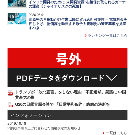
インフラ開発のために"未開発資源"を担保に取られるガーナ
の運命【チャイナリスクの死角】
2026.08.01
10
泊原発の再稼動が27年末以降にずれ込む可能性 ─ 電気料金を
押し上げ、物価高を助長する原子力規制委の審査基準を見直
すべき
ランキング一覧はこちら
トランプが「敗北宣言」をしない理由「不正選挙」疑惑に 中国
共産党の影
G20の日露首脳会談で 「日露平和条約」締結の決断を
インフォメーション
2019.10.18
消費税率引き上げに合わせた価格改定のお知らせ
一覧はこちら