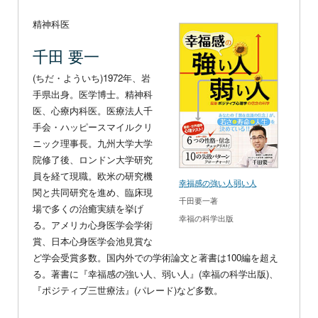
精神科医
千田 要一
(ちだ・よういち)1972年、岩
手県出身。医学博士。精神科
医、心療内科医。医療法人千
手会・ハッピースマイルクリ
ニック理事長。九州大学大学
院修了後、ロンドン大学研究
員を経て現職。欧米の研究機
幸福感の強い人弱い人
関と共同研究を進め、臨床現
千田要一著
場で多くの治癒実績を挙げ
幸福の科学出版
る。アメリカ心身医学会学術
賞、日本心身医学会池見賞な
ど学会受賞多数。国内外での学術論文と著書は100編を超え
る。著書に『幸福感の強い人、弱い人』(幸福の科学出版)、
『ポジティブ三世療法』(パレード)など多数。