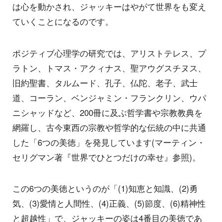
は心を動かされ、ジャッキーはやがて世界をも変え
ていくことになるのです。
ポジティブ心理学の研究では、アリストテレス、プ
ラトン、トマス・アクィナス、聖アウグスチヌス、
旧約聖書、タルムード、孔子、仏陀、老子、武士
道、コーラン、ベンジャミン・フランクリン、ウパ
ニシャッドなど、200冊に及ぶ哲学書や宗教教典を
網羅し、古今東西の宗教や哲学的な伝統の中に共通
した「6つの美徳」を発見しています(マーティン・
セリグマン著『世界でひとつだけの幸せ』参照)。
この6つの美徳というのが「(1)知恵と知識、(2)勇
気、(3)愛情と人間性、(4)正義、(5)節度、(6)精神性
と超越性」で、ジャッキーの姿は4番目の美徳であ