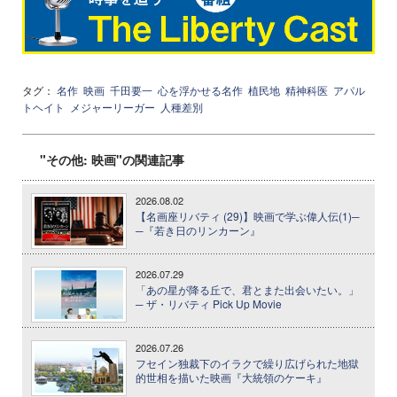
タグ：
名作
映画
千田要一
心を浮かせる名作
植民地
精神科医
アパル
トヘイト
メジャーリーガー
人種差別
"その他: 映画"の関連記事
2026.08.02
【名画座リバティ (29)】映画で学ぶ偉人伝(1)─
─『若き日のリンカーン』
2026.07.29
「あの星が降る丘で、君とまた出会いたい。」
─ ザ・リバティ Pick Up Movie
2026.07.26
フセイン独裁下のイラクで繰り広げられた地獄
的世相を描いた映画『大統領のケーキ』