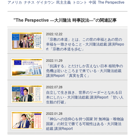
アメリカ
ナチス
ゲイタウン
民主主義
トロント
中国
The Perspective
"The Perspective ―大川隆法 時事説法―"の関連記事
2022.12.22
「宗教の本道」とは、この世の幸福とあの世の
幸福を一致させること - 大川隆法総裁 講演Repo
rt 「宗教の本道を歩む」
2022.11.29
「抗議する」とだけしか言えない日本 核戦争の
危機は近いところまで来ている - 大川隆法総裁
講演Report 「真実を貫く」
2022.07.28
自立して生き抜き、世界のリーダーとなれる日
本にしたい - 大川隆法総裁 講演Report 「甘い人
生観の打破」
2022.01.28
「神仏への信仰心を持つ国家 対 無神論・唯物論
国家」の対立で勝てる可能性はある - 大川隆法
総裁 講演Report