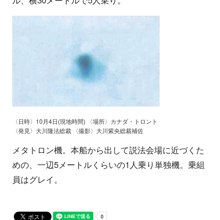
ル、横30メートルで5人乗り。
〈日時〉10月4日(現地時間) 〈場所〉カナダ・トロント
〈発見〉大川隆法総裁 〈撮影〉大川紫央総裁補佐
メタトロン機。本船から出して説法会場に近づくた
めの、一辺5メートルくらいの1人乗り単独機。乗組
員はグレイ。