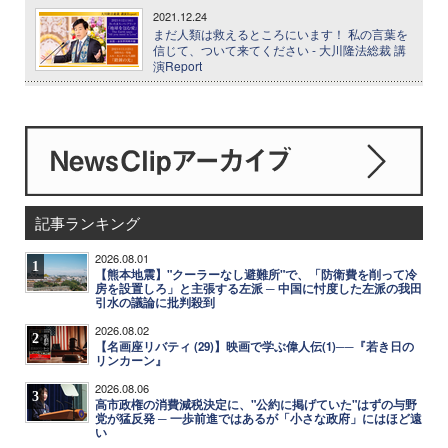
2021.12.24
まだ人類は救えるところにいます！ 私の言葉を
信じて、ついて来てください - 大川隆法総裁 講
演Report
記事ランキング
2026.08.01
1
【熊本地震】"クーラーなし避難所"で、「防衛費を削って冷
房を設置しろ」と主張する左派 ─ 中国に忖度した左派の我田
引水の議論に批判殺到
2026.08.02
2
【名画座リバティ (29)】映画で学ぶ偉人伝(1)──『若き日の
リンカーン』
2026.08.06
3
高市政権の消費減税決定に、"公約に掲げていた"はずの与野
党が猛反発 ─ 一歩前進ではあるが「小さな政府」にはほど遠
い