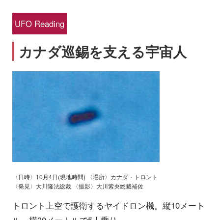
UFO Reading
カナダ巡錫を支える宇宙人
〈日時〉10月4日(現地時間) 〈場所〉カナダ・トロント
〈発見〉大川隆法総裁 〈撮影〉大川紫央総裁補佐
トロント上空で護衛するヤイドロン機。縦10メート