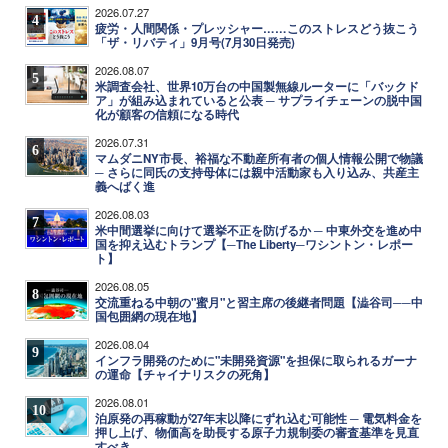
2026.07.27
4
疲労・人間関係・プレッシャー……このストレスどう抜こう
「ザ・リバティ」9月号(7月30日発売)
2026.08.07
5
米調査会社、世界10万台の中国製無線ルーターに「バックド
ア」が組み込まれていると公表 ─ サプライチェーンの脱中国
化が顧客の信頼になる時代
2026.07.31
6
マムダニNY市長、裕福な不動産所有者の個人情報公開で物議
─ さらに同氏の支持母体には親中活動家も入り込み、共産主
義へばく進
2026.08.03
7
米中間選挙に向けて選挙不正を防げるか ─ 中東外交を進め中
国を抑え込むトランプ【─The Liberty─ワシントン・レポー
ト】
2026.08.05
8
交流重ねる中朝の"蜜月"と習主席の後継者問題【澁谷司──中
国包囲網の現在地】
2026.08.04
9
インフラ開発のために"未開発資源"を担保に取られるガーナ
の運命【チャイナリスクの死角】
2026.08.01
10
泊原発の再稼動が27年末以降にずれ込む可能性 ─ 電気料金を
押し上げ、物価高を助長する原子力規制委の審査基準を見直
すべき