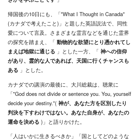
帰国後の10日にも、「"What I Thought in Canada"
(カナダで考えたこと)」と題した英語説法で、同性
愛について言及。さまざまな霊言などを通じた霊界
の探究を踏まえ、「
動物的な欲望にとり憑かれてし
まえば地獄に通じる
」とした一方、「
神への信仰
があり、霊的な人であれば、天国に行くチャンスも
ある
」とした。
カナダでの講演の最後に、大川総裁は、聴衆に
「"God does not divide or sentence you. You, yourself
decide your destiny."(
神が、あなた方を区別したり
判決を下すわけではない。あなた自身が、あなたの
運命を決める
)」と語りかけた。
「人はいかに生きるべきか」「国としてどのような