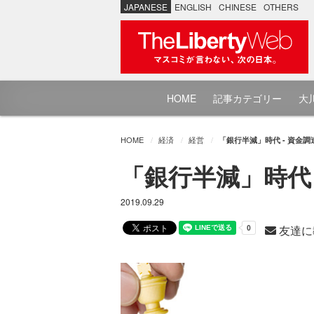
JAPANESE
ENGLISH
CHINESE
OTHERS
HOME
記事カテゴリー
大川
HOME
経済
経営
「銀行半減」時代 - 資金調達
「銀行半減」時代 -
2019.09.29
友達に