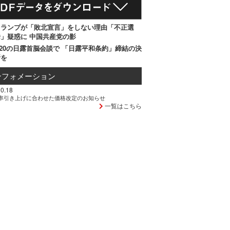
トランプが「敗北宣言」をしない理由「不正選
」疑惑に 中国共産党の影
20の日露首脳会談で 「日露平和条約」締結の決
断を
ンフォメーション
0.18
率引き上げに合わせた価格改定のお知らせ
一覧はこちら