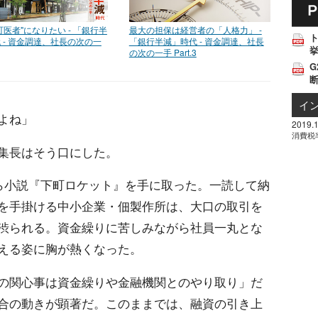
町医者"になりたい - 「銀行半
最大の担保は経営者の「人格力」 -
 - 資金調達、社長の次の一
「銀行半減」時代 - 資金調達、社長
挙
の次の一手 Part.3
G
イ
よね」
2019.1
消費税
集長はそう口にした。
がら小説『下町ロケット』を手に取った。一読して納
を手掛ける中小企業・佃製作所は、大口の取引を
渋られる。資金繰りに苦しみながら社員一丸とな
える姿に胸が熱くなった。
の関心事は資金繰りや金融機関とのやり取り」だ
合の動きが顕著だ。このままでは、融資の引き上