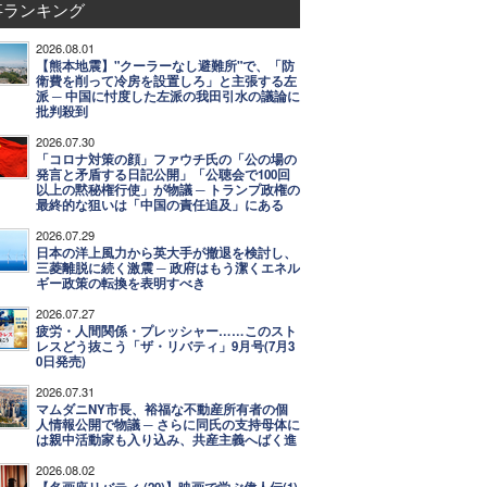
事ランキング
2026.08.01
【熊本地震】"クーラーなし避難所"で、「防
衛費を削って冷房を設置しろ」と主張する左
派 ─ 中国に忖度した左派の我田引水の議論に
批判殺到
2026.07.30
「コロナ対策の顔」ファウチ氏の「公の場の
発言と矛盾する日記公開」「公聴会で100回
以上の黙秘権行使」が物議 ─ トランプ政権の
最終的な狙いは「中国の責任追及」にある
2026.07.29
日本の洋上風力から英大手が撤退を検討し、
三菱離脱に続く激震 ─ 政府はもう潔くエネル
ギー政策の転換を表明すべき
2026.07.27
疲労・人間関係・プレッシャー……このスト
レスどう抜こう「ザ・リバティ」9月号(7月3
0日発売)
2026.07.31
マムダニNY市長、裕福な不動産所有者の個
人情報公開で物議 ─ さらに同氏の支持母体に
は親中活動家も入り込み、共産主義へばく進
2026.08.02