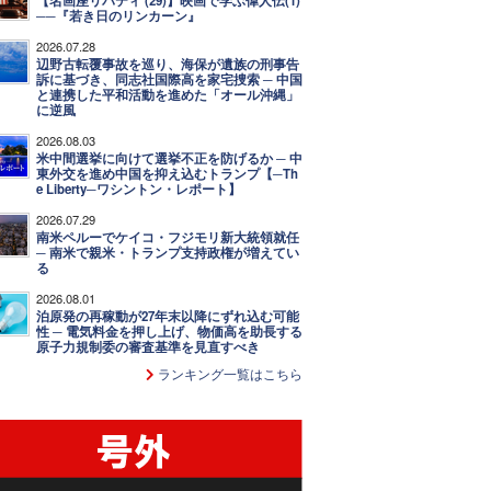
【名画座リバティ (29)】映画で学ぶ偉人伝(1)
──『若き日のリンカーン』
2026.07.28
辺野古転覆事故を巡り、海保が遺族の刑事告
訴に基づき、同志社国際高を家宅捜索 ─ 中国
と連携した平和活動を進めた「オール沖縄」
に逆風
2026.08.03
米中間選挙に向けて選挙不正を防げるか ─ 中
東外交を進め中国を抑え込むトランプ【─Th
e Liberty─ワシントン・レポート】
2026.07.29
南米ペルーでケイコ・フジモリ新大統領就任
─ 南米で親米・トランプ支持政権が増えてい
る
2026.08.01
泊原発の再稼動が27年末以降にずれ込む可能
性 ─ 電気料金を押し上げ、物価高を助長する
原子力規制委の審査基準を見直すべき
ランキング一覧はこちら