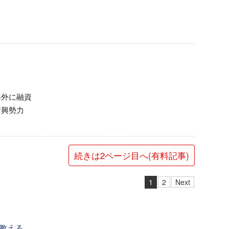
海外に融資
新興勢力
続きは2ページ目へ(有料記事)
1
2
Next
教える