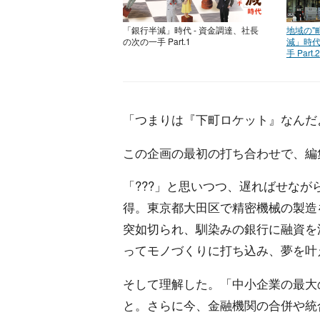
「銀行半減」時代 - 資金調達、社長
地域の"
の次の一手 Part.1
減」時代
手 Part.2
「つまりは『下町ロケット』なんだ
この企画の最初の打ち合わせで、編
「???」と思いつつ、遅ればせな
得。東京都大田区で精密機械の製造
突如切られ、馴染みの銀行に融資を
ってモノづくりに打ち込み、夢を叶
そして理解した。「中小企業の最大
と。さらに今、金融機関の合併や統