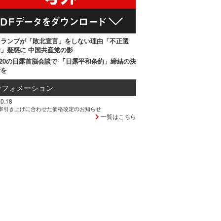
トランプが「敗北宣言」をしない理由「不正選
」疑惑に 中国共産党の影
20の日露首脳会談で 「日露平和条約」締結の決
断を
ンフォメーション
0.18
率引き上げに合わせた価格改定のお知らせ
一覧はこちら