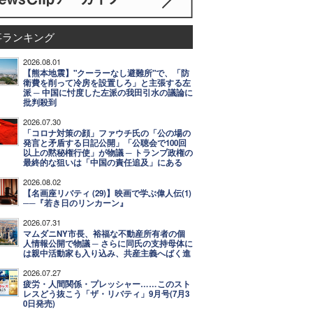
事ランキング
2026.08.01
【熊本地震】"クーラーなし避難所"で、「防
衛費を削って冷房を設置しろ」と主張する左
派 ─ 中国に忖度した左派の我田引水の議論に
批判殺到
2026.07.30
「コロナ対策の顔」ファウチ氏の「公の場の
発言と矛盾する日記公開」「公聴会で100回
以上の黙秘権行使」が物議 ─ トランプ政権の
最終的な狙いは「中国の責任追及」にある
2026.08.02
【名画座リバティ (29)】映画で学ぶ偉人伝(1)
──『若き日のリンカーン』
2026.07.31
マムダニNY市長、裕福な不動産所有者の個
人情報公開で物議 ─ さらに同氏の支持母体に
は親中活動家も入り込み、共産主義へばく進
2026.07.27
疲労・人間関係・プレッシャー……このスト
レスどう抜こう「ザ・リバティ」9月号(7月3
0日発売)