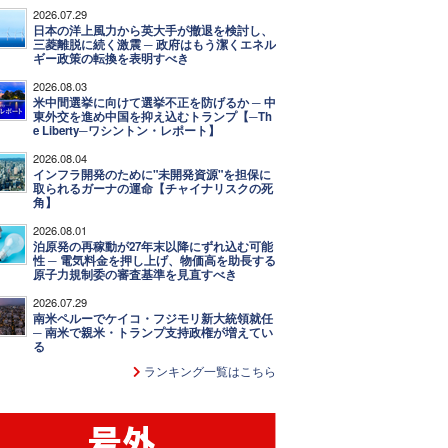
2026.07.29
日本の洋上風力から英大手が撤退を検討し、
三菱離脱に続く激震 ─ 政府はもう潔くエネル
ギー政策の転換を表明すべき
2026.08.03
米中間選挙に向けて選挙不正を防げるか ─ 中
東外交を進め中国を抑え込むトランプ【─Th
e Liberty─ワシントン・レポート】
2026.08.04
インフラ開発のために"未開発資源"を担保に
取られるガーナの運命【チャイナリスクの死
角】
2026.08.01
泊原発の再稼動が27年末以降にずれ込む可能
性 ─ 電気料金を押し上げ、物価高を助長する
原子力規制委の審査基準を見直すべき
2026.07.29
南米ペルーでケイコ・フジモリ新大統領就任
─ 南米で親米・トランプ支持政権が増えてい
る
ランキング一覧はこちら