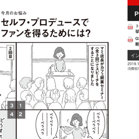
挙
G
イ
2019.1
消費税