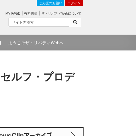
ご支援のお願い
ログイン
MY PAGE
有料購読
ザ・リバティWebについて
問
ようこそザ・リバティWebへ
- セルフ・プロデ