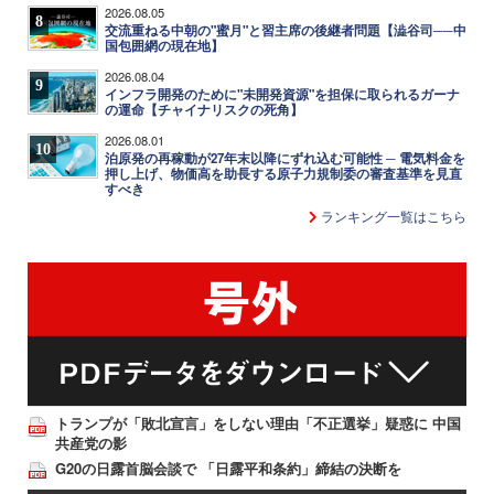
2026.08.05
8
交流重ねる中朝の"蜜月"と習主席の後継者問題【澁谷司──中
国包囲網の現在地】
2026.08.04
9
インフラ開発のために"未開発資源"を担保に取られるガーナ
の運命【チャイナリスクの死角】
2026.08.01
10
泊原発の再稼動が27年末以降にずれ込む可能性 ─ 電気料金を
押し上げ、物価高を助長する原子力規制委の審査基準を見直
すべき
ランキング一覧はこちら
トランプが「敗北宣言」をしない理由「不正選挙」疑惑に 中国
共産党の影
G20の日露首脳会談で 「日露平和条約」締結の決断を