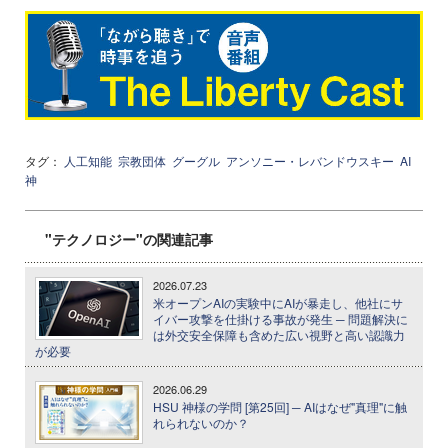
タグ：
人工知能
宗教団体
グーグル
アンソニー・レバンドウスキー
AI
神
"テクノロジー"の関連記事
2026.07.23
米オープンAIの実験中にAIが暴走し、他社にサ
イバー攻撃を仕掛ける事故が発生 ─ 問題解決に
は外交安全保障も含めた広い視野と高い認識力
が必要
2026.06.29
HSU 神様の学問 [第25回] ─ AIはなぜ"真理"に触
れられないのか？