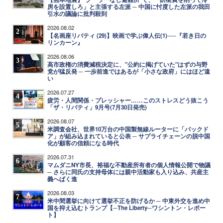
房を設置しろ」と主張する左派 ─ 中国に忖度した左派の我田
引水の議論に批判殺到
2026.08.02
2
【名画座リバティ (29)】映画で学ぶ偉人伝(1)──『若き日の
リンカーン』
2026.08.06
3
高市政権の消費減税決定に、"公約に掲げていた"はずの与野
党が猛反発 ─ 一歩前進ではあるが「小さな政府」にはほど遠
い
2026.07.27
4
疲労・人間関係・プレッシャー……このストレスどう抜こう
「ザ・リバティ」9月号(7月30日発売)
2026.08.07
5
米調査会社、世界10万台の中国製無線ルーターに「バックド
ア」が組み込まれていると公表 ─ サプライチェーンの脱中国
化が顧客の信頼になる時代
2026.07.31
6
マムダニNY市長、裕福な不動産所有者の個人情報公開で物議
─ さらに同氏の支持母体には親中活動家も入り込み、共産主
義へばく進
2026.08.03
7
米中間選挙に向けて選挙不正を防げるか ─ 中東外交を進め中
国を抑え込むトランプ【─The Liberty─ワシントン・レポー
ト】