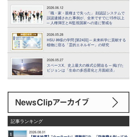
2026.06.12
「職・家・親権まで失った」 顔認証システムで
誤認逮捕された事例が、全米ですでに15件以上
─ 人権弾圧とAI監視国家への道に警戒を
2026.05.28
HSU 神様の学問 [第24回] ─ 未来科学に貢献する
植物に宿る「霊的エネルギー」の研究
2026.05.27
スペースX、史上最大の株式公開迫る ─ 掲げた
ビジョンは「生命の多惑星化と月面経済」
記事ランキング
2026.08.01
1
【熊本地震】"クーラーなし避難所"で、「防衛費を削って冷