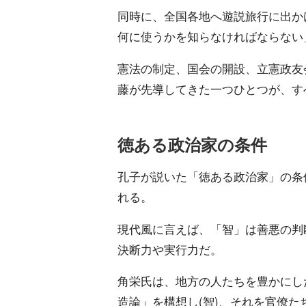
同時に、全国各地へ遊説旅行に出か
何に使うかを知らなければならない
憲法の制定、国会の開設、立憲政友
藤が先導してきた一つひとつが、す
徳ある政治家の条件
孔子が説いた「徳ある政治家」の条
れる。
現代風に言えば、「智」は善悪の判
決断力や実行力だ。
角栄氏は、地方の人たちを豊かにし
造論」を構想し(智)、それを官僚た