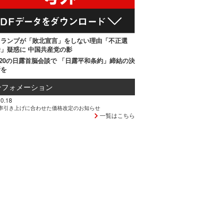
トランプが「敗北宣言」をしない理由「不正選
」疑惑に 中国共産党の影
20の日露首脳会談で 「日露平和条約」締結の決
断を
ンフォメーション
0.18
率引き上げに合わせた価格改定のお知らせ
一覧はこちら