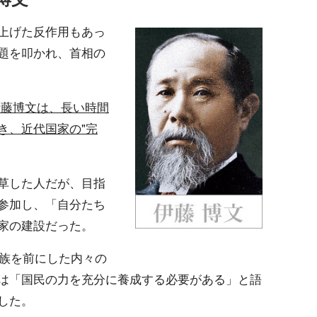
上げた反作用もあっ
題を叩かれ、首相の
伊藤博文は、長い時間
き、近代国家の"完
草した人だが、目指
参加し、「自分たち
家の建設だった。
皇族を前にした内々の
は「国民の力を充分に養成する必要がある」と語
した。