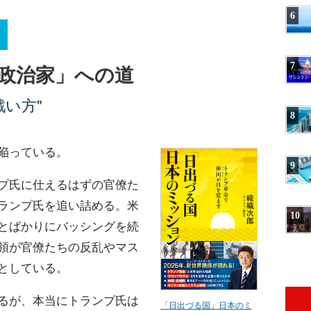
6
7
政治家」への道
戦い方"
8
陥っている。
9
プ氏に仕えるはずの官僚た
ランプ氏を追い詰める。米
10
とばかりにバッシングを続
領が官僚たちの反乱やマス
としている。
るが、本当にトランプ氏は
「日出づる国」日本のミ