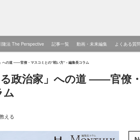
隆法 The Perspective
記事一覧
動画・未来編集
よくある質
への道 ――官僚・マスコミとの“戦い方“ - 編集長コラム
る政治家」への道 ――官僚
ラム
教える