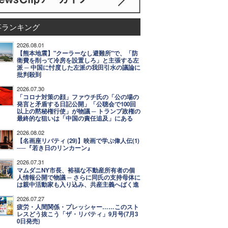
事ランキング
2026.08.01
【熊本地震】"クーラーなし避難所"で、「防
衛費を削って冷房を設置しろ」と主張する左
派 ─ 中国に忖度した左派の我田引水の議論に
批判殺到
2026.07.30
「コロナ対策の顔」ファウチ氏の「公の場の
発言と矛盾する日記公開」「公聴会で100回
以上の黙秘権行使」が物議 ─ トランプ政権の
最終的な狙いは「中国の責任追及」にある
2026.08.02
【名画座リバティ (29)】映画で学ぶ偉人伝(1)
──『若き日のリンカーン』
2026.07.31
マムダニNY市長、裕福な不動産所有者の個
人情報公開で物議 ─ さらに同氏の支持母体に
は親中活動家も入り込み、共産主義へばく進
2026.07.27
疲労・人間関係・プレッシャー……このスト
レスどう抜こう「ザ・リバティ」9月号(7月3
0日発売)