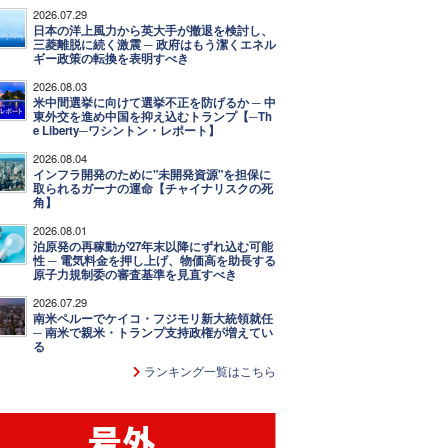
2026.07.29
日本の洋上風力から英大手が撤退を検討し、
三菱離脱に続く激震 ─ 政府はもう潔くエネル
ギー政策の転換を表明すべき
2026.08.03
米中間選挙に向けて選挙不正を防げるか ─ 中
東外交を進め中国を抑え込むトランプ【─Th
e Liberty─ワシントン・レポート】
2026.08.04
インフラ開発のために"未開発資源"を担保に
取られるガーナの運命【チャイナリスクの死
角】
2026.08.01
泊原発の再稼動が27年末以降にずれ込む可能
性 ─ 電気料金を押し上げ、物価高を助長する
原子力規制委の審査基準を見直すべき
2026.07.29
南米ペルーでケイコ・フジモリ新大統領就任
─ 南米で親米・トランプ支持政権が増えてい
る
ランキング一覧はこちら