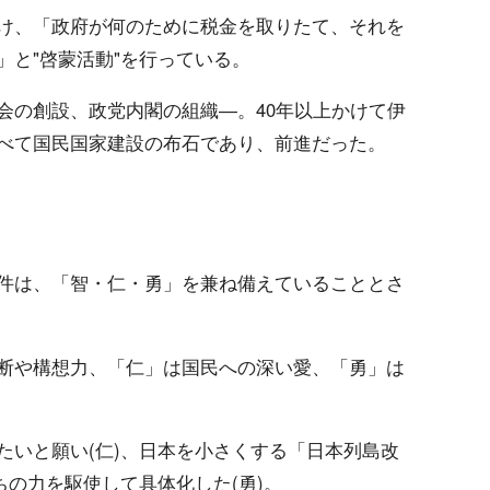
け、「政府が何のために税金を取りたて、それを
」と"啓蒙活動"を行っている。
会の創設、政党内閣の組織―。40年以上かけて伊
べて国民国家建設の布石であり、前進だった。
件は、「智・仁・勇」を兼ね備えていることとさ
断や構想力、「仁」は国民への深い愛、「勇」は
たいと願い(仁)、日本を小さくする「日本列島改
ちの力を駆使して具体化した(勇)。