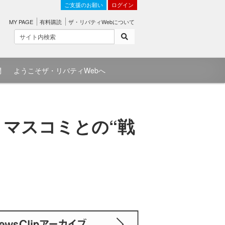
ご支援のお願い
ログイン
MY PAGE
有料購読
ザ・リバティWebについて
問
ようこそザ・リバティWebへ
・マスコミとの“戦