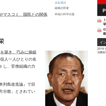
ッション
綾織次郎著
やマスコミ、国民との関係
幸福の科学出版
挙
G
栄
イ
2019.1
係を築き、巧みに操縦
消費税
役人一人ひとりの名
トし、官僚組織の力
本列島改造論』で目
方分散」とされてい