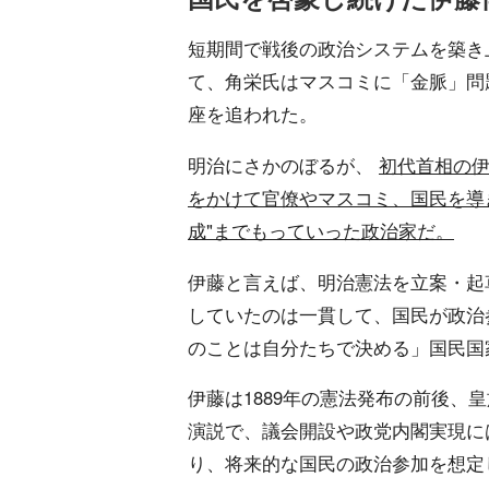
短期間で戦後の政治システムを築き
て、角栄氏はマスコミに「金脈」問
座を追われた。
明治にさかのぼるが、
初代首相の
をかけて官僚やマスコミ、国民を導
成"までもっていった政治家だ。
伊藤と言えば、明治憲法を立案・起
していたのは一貫して、国民が政治
のことは自分たちで決める」国民国
伊藤は1889年の憲法発布の前後、
演説で、議会開設や政党内閣実現に
り、将来的な国民の政治参加を想定