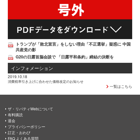
トランプが「敗北宣言」をしない理由「不正選挙」疑惑に 中国
共産党の影
G20の日露首脳会談で 「日露平和条約」締結の決断を
インフォメーション
2019.10.18
消費税率引き上げに合わせた価格改定のお知らせ
一覧はこちら
ザ・リバティWebについて
有料購読
退会
プライバシーポリシー
訂正・おわび
FAQ よくある質問