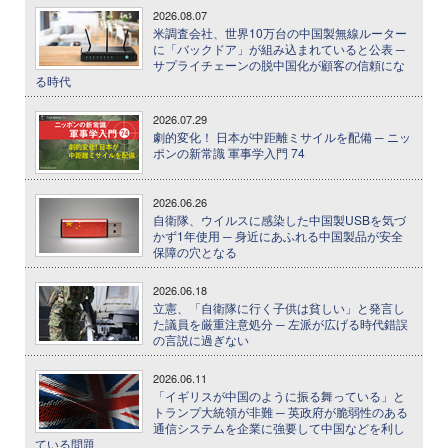
2026.08.07
米調査会社、世界10万台の中国製無線ルーター
に「バックドア」が組み込まれていると公表 ─
サプライチェーンの脱中国化が顧客の信頼にな
る時代
2026.07.29
劇的変化！ 日本が中距離ミサイルを配備 ─ ニッ
ポンの新常識 軍事学入門 74
2026.06.26
自衛隊、ウイルスに感染した中国製USBを気づ
かず1年使用 ─ 身近にあふれる中国製品が安全
保障の穴となる
2026.06.18
立憲、「自衛隊に行く子供は貧しい」と発言し
た議員を厳重注意処分 ─ 左派が広げる時代錯誤
の言説に過ぎない
2026.06.11
「イギリスが中国のように振る舞っている」と
トランプ大統領が非難 ─ 英政府が脆弱性のある
通信システムを企業に強要して中国などを利し
ている問題