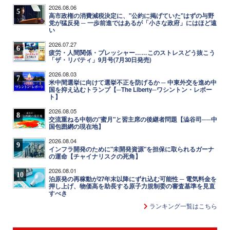
2026.08.06
5
高市政権の消費減税決定に、"公約に掲げていた"はずの与野
党が猛反発 ─ 一歩前進ではあるが「小さな政府」にはほど遠
い
2026.07.27
6
疲労・人間関係・プレッシャー……このストレスどう抜こう
「ザ・リバティ」9月号(7月30日発売)
2026.08.03
7
米中間選挙に向けて選挙不正を防げるか ─ 中東外交を進め中
国を抑え込むトランプ【─The Liberty─ワシントン・レポー
ト】
2026.08.05
8
交流重ねる中朝の"蜜月"と習主席の後継者問題【澁谷司──中
国包囲網の現在地】
2026.08.04
9
インフラ開発のために"未開発資源"を担保に取られるガーナ
の運命【チャイナリスクの死角】
2026.08.01
10
泊原発の再稼動が27年末以降にずれ込む可能性 ─ 電気料金を
押し上げ、物価高を助長する原子力規制委の審査基準を見直
すべき
ランキング一覧はこちら