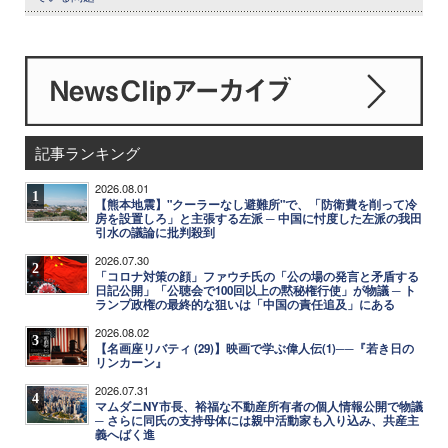
記事ランキング
2026.08.01
1
【熊本地震】"クーラーなし避難所"で、「防衛費を削って冷
房を設置しろ」と主張する左派 ─ 中国に忖度した左派の我田
引水の議論に批判殺到
2026.07.30
2
「コロナ対策の顔」ファウチ氏の「公の場の発言と矛盾する
日記公開」「公聴会で100回以上の黙秘権行使」が物議 ─ ト
ランプ政権の最終的な狙いは「中国の責任追及」にある
2026.08.02
3
【名画座リバティ (29)】映画で学ぶ偉人伝(1)──『若き日の
リンカーン』
2026.07.31
4
マムダニNY市長、裕福な不動産所有者の個人情報公開で物議
─ さらに同氏の支持母体には親中活動家も入り込み、共産主
義へばく進