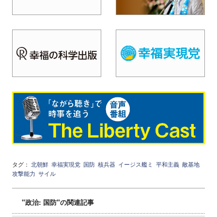
タグ：
北朝鮮
幸福実現党
国防
核兵器
イージス艦ミ
平和主義
敵基地
攻撃能力
サイル
"政治: 国防"の関連記事