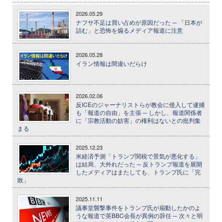
2026.05.29
ナフサ不足は買い占めが原因だった ─ 「日本が
詰む」と恐怖を煽るメディア報道に注意
2026.05.28
イラン情報は間違いだらけ
2026.02.06
反ICEのジャーナリストらが教会に侵入して逮捕
も「報道の自由」を主張 ─ しかし、報道関係者
に「宗教活動の妨害」の権利はないとの批判集
まる
2025.12.23
米経済予測「トランプ関税で景気が悪化する」
は結局、大外れだった ─ 反トランプ報道を展開
したメディアはまたしても、トランプ氏に「完
敗」
2025.11.11
議事堂襲撃事件をトランプ氏が扇動したかのよ
うな報道で英BBC会長が異例の辞任 ─ 次々と明