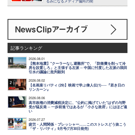
るみになるメディア偏向の闇
記事ランキング
2026.08.01
1
【熊本地震】"クーラーなし避難所"で、「防衛費を削って冷
房を設置しろ」と主張する左派 ─ 中国に忖度した左派の我田
引水の議論に批判殺到
2026.08.02
2
【名画座リバティ (29)】映画で学ぶ偉人伝(1)──『若き日の
リンカーン』
2026.08.06
3
高市政権の消費減税決定に、"公約に掲げていた"はずの与野
党が猛反発 ─ 一歩前進ではあるが「小さな政府」にはほど遠
い
2026.07.27
4
疲労・人間関係・プレッシャー……このストレスどう抜こう
「ザ・リバティ」9月号(7月30日発売)