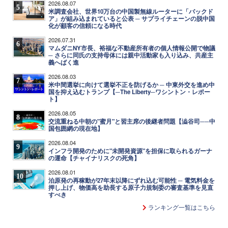
2026.08.07
5
米調査会社、世界10万台の中国製無線ルーターに「バックド
ア」が組み込まれていると公表 ─ サプライチェーンの脱中国
化が顧客の信頼になる時代
2026.07.31
6
マムダニNY市長、裕福な不動産所有者の個人情報公開で物議
─ さらに同氏の支持母体には親中活動家も入り込み、共産主
義へばく進
2026.08.03
7
米中間選挙に向けて選挙不正を防げるか ─ 中東外交を進め中
国を抑え込むトランプ【─The Liberty─ワシントン・レポー
ト】
2026.08.05
8
交流重ねる中朝の"蜜月"と習主席の後継者問題【澁谷司──中
国包囲網の現在地】
2026.08.04
9
インフラ開発のために"未開発資源"を担保に取られるガーナ
の運命【チャイナリスクの死角】
2026.08.01
10
泊原発の再稼動が27年末以降にずれ込む可能性 ─ 電気料金を
押し上げ、物価高を助長する原子力規制委の審査基準を見直
すべき
ランキング一覧はこちら