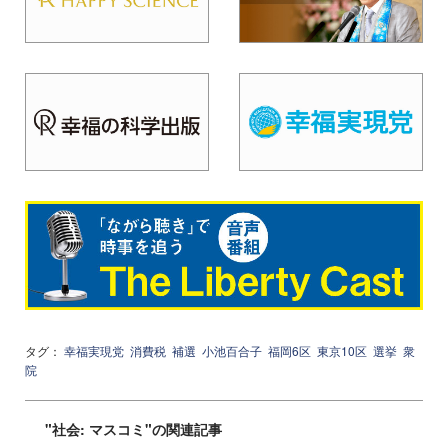
タグ：
幸福実現党
消費税
補選
小池百合子
福岡6区
東京10区
選挙
衆
院
"社会: マスコミ"の関連記事