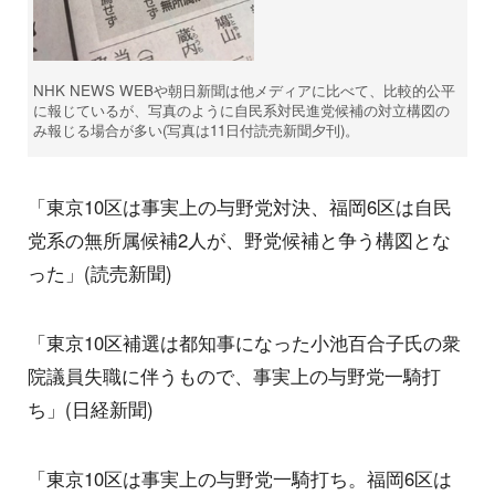
NHK NEWS WEBや朝日新聞は他メディアに比べて、比較的公平
に報じているが、写真のように自民系対民進党候補の対立構図の
み報じる場合が多い(写真は11日付読売新聞夕刊)。
「東京10区は事実上の与野党対決、福岡6区は自民
党系の無所属候補2人が、野党候補と争う構図とな
った」(読売新聞)
「東京10区補選は都知事になった小池百合子氏の衆
院議員失職に伴うもので、事実上の与野党一騎打
ち」(日経新聞)
「東京10区は事実上の与野党一騎打ち。福岡6区は